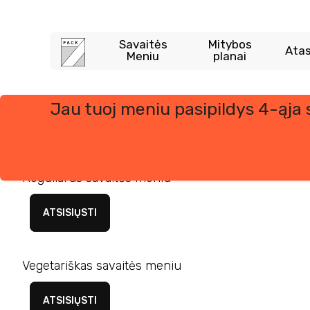
Savaitės
Mitybos
Atas
Meniu
planai
Jau tuoj meniu pasipildys 4-ąja
Skip
to
content
Reguliarus savaitės meniu
ATSISIŲSTI
Vegetariškas savaitės meniu
ATSISIŲSTI