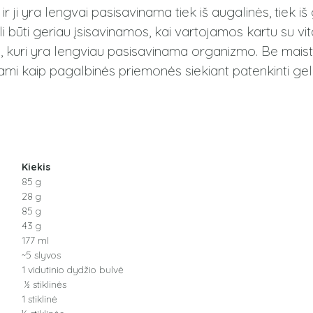
r ji yra lengvai pasisavinama tiek iš augalinės, tiek i
būti geriau įsisavinamos, kai vartojamos kartu su vit
, kuri yra lengviau pasisavinama organizmo. Be maist
mi kaip pagalbinės priemonės siekiant patenkinti geleži
Kiekis
85 g
28 g
85 g
43 g
177 ml
~5 slyvos
1 vidutinio dydžio bulvė
½ stiklinės
1 stiklinė