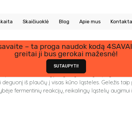
kaita
Skaičiuoklė
Blog
Apie mus
Kontakta
 savaite – ta proga naudok kodą 4SAVAI
Geležis
greitai ji bus gerokai mažesnė!
SUTAUPYTI!
ies pernešimui ir energijos gamybai. Ji yra pagrindi
deguonį iš plaučių į visas kūno ląsteles. Geležis taip
e fermentinių reakcijų, reikalingų ląstelių augimui ir 