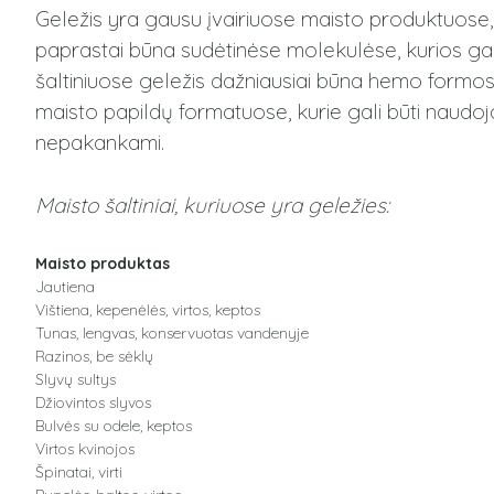
Geležis yra gausu įvairiuose maisto produktuose, i
paprastai būna sudėtinėse molekulėse, kurios gali 
šaltiniuose geležis dažniausiai būna hemo formos
maisto papildų formatuose, kurie gali būti naudoja
nepakankami.
Maisto šaltiniai, kuriuose yra geležies:
Maisto produktas
Jautiena
Vištiena, kepenėlės, virtos, keptos
Tunas, lengvas, konservuotas vandenyje
Razinos, be sėklų
Slyvų sultys
Džiovintos slyvos
Bulvės su odele, keptos
Virtos kvinojos
Špinatai, virti