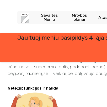
Savaitės
Mitybos
Atas
Meniu
planai
Jau tuoj meniu pasipildys 4-ąja
Skip
to
content
Geležis –
esminis mineralas, reikalingas deguon
kūneliuose – sudedamoji dalis, padedanti pernešti 
deguonį raumenyse – veiklai, bei dalyvauja daugybėj
Geležis: funkcijos ir nauda