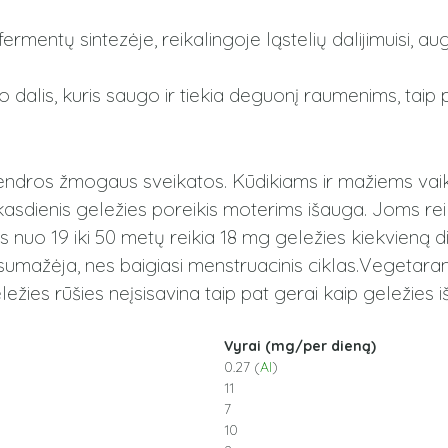
mentų sintezėje, reikalingoje ląstelių dalijimuisi, augi
 dalis, kuris saugo ir tiekia deguonį raumenims, taip 
 bendros žmogaus sveikatos. Kūdikiams ir mažiems vai
 kasdienis geležies poreikis moterims išauga. Joms re
 nuo 19 iki 50 metų reikia 18 mg geležies kiekvieną d
mažėja, nes baigiasi menstruacinis ciklas.Vegetarams
ies rūšies neįsisavina taip pat gerai kaip geležies 
Vyrai (mg/per dieną)
0.27 (
AI
)
11
7
10