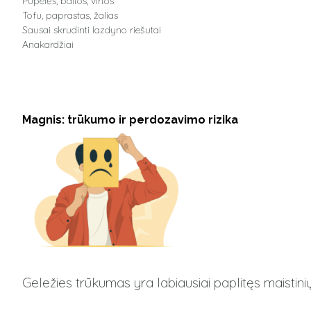
Pupelės, baltos, virtos
Tofu, paprastas, žalias
Sausai skrudinti lazdyno riešutai
Anakardžiai
Magnis: trūkumo ir perdozavimo rizika
Geležies trūkumas yra labiausiai paplitęs maistin