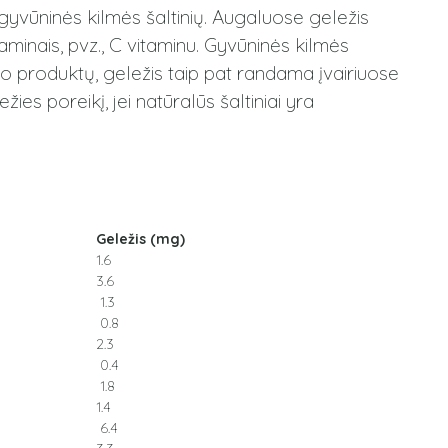
š gyvūninės kilmės šaltinių. Augaluose geležis
aminais, pvz., C vitaminu. Gyvūninės kilmės
o produktų, geležis taip pat randama įvairiuose
es poreikį, jei natūralūs šaltiniai yra
Geležis (mg)
1.6
3.6
1.3
0.8
2.3
0.4
1.8
1.4
6.4