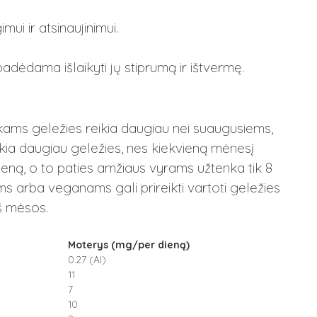
mui ir atsinaujinimui.
padėdama išlaikyti jų stiprumą ir ištvermę.
kams geležies reikia daugiau nei suaugusiems,
ikia daugiau geležies, nes kiekvieną mėnesį
ieną, o to paties amžiaus vyrams užtenka tik 8
 arba veganams gali prireikti vartoti geležies
iš mėsos.
Moterys (mg/per dieną)
0.27 (AI)
11
7
10