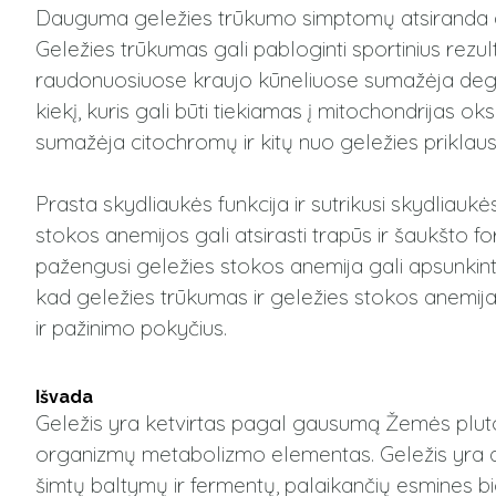
Dauguma geležies trūkumo simptomų atsiranda dėl a
Geležies trūkumas gali pabloginti sportinius rezult
raudonuosiuose kraujo kūneliuose sumažėja deguo
kiekį, kuris gali būti tiekiamas į mitochondrijas o
sumažėja citochromų ir kitų nuo geležies priklau
Prasta skydliaukės funkcija ir sutrikusi skydliau
stokos anemijos gali atsirasti trapūs ir šaukšto 
pažengusi geležies stokos anemija gali apsunkinti 
kad geležies trūkumas ir geležies stokos anemija 
ir pažinimo pokyčius.
Išvada
Geležis yra ketvirtas pagal gausumą Žemės plutos
organizmų metabolizmo elementas.
Geležis yra 
šimtų baltymų ir fermentų, palaikančių esmines bi