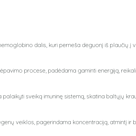
emoglobino dalis, kuri perneša deguonį iš plaučių į vi
vėpavimo procese, padėdama gaminti energiją, reikalin
palaikyti sveiką imuninę sistemą, skatina baltųjų krau
genų veiklos, pagerindama koncentraciją, atmintį ir be