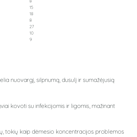
8
15
18
8
27
10
9
lia nuovargį, silpnumą, dusulį ir sumažėjusią
ai kovoti su infekcijomis ir ligomis, mažinant
kimų, tokių kaip dėmesio koncentracijos problemos