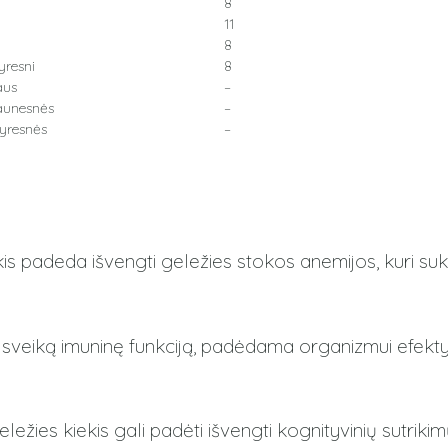
8
11
8
yresni
8
aus
–
aunesnės
–
yresnės
–
 padeda išvengti geležies stokos anemijos, kuri suke
 sveiką imuninę funkciją, padėdama organizmui efektyvi
ležies kiekis gali padėti išvengti kognityvinių sutri