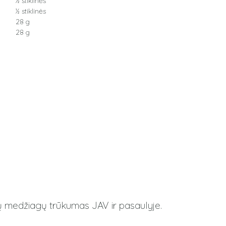
½ stiklinės
½ stiklinės
28 g
28 g
ių medžiagų trūkumas JAV ir pasaulyje.