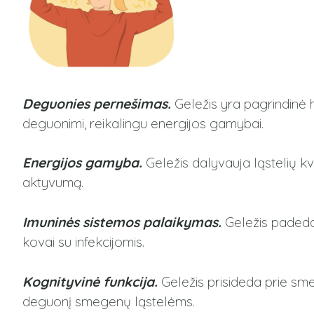
Deguonies pernešimas.
Geležis yra pagrindinė h
deguonimi, reikalingu energijos gamybai.
Energijos gamyba.
Geležis dalyvauja ląstelių k
aktyvumą.
Imuninės sistemos palaikymas.
Geležis padeda 
kovai su infekcijomis.
Kognityvinė funkcija.
Geležis prisideda prie sme
deguonį smegenų ląstelėms.