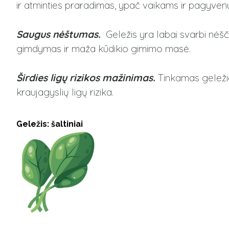
ir atminties praradimas, ypač vaikams ir pagyv
Saugus nėštumas.
Geležis yra labai svarbi nėš
gimdymas ir maža kūdikio gimimo masė.
Širdies ligų rizikos mažinimas.
Tinkamas geležies
kraujagyslių ligų rizika.
Geležis: šaltiniai