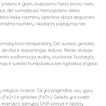
plakimu ir greitu kvėpavimu fizinio krūvio metu.
jai, dėl sumažėjusio hemoglobino kiekio
ino kiekis raumenų ląstelėse riboja deguonies
sumažina raumenų oksidacinį pajėgumą, nes
 normalią kūno temperatūrą
.
Dėl sunkios geležies
trofija ir skausmingas liežuvis.
Retais atvejais
rimo susiformuoja audinių sluoksniai.
Nustatyta,
i ir sukelia trumpalaikius bei ilgalaikius elgesio
tų mitybos moksle.
Tai yra pagrindinis visų gyvų
 (Fe2+) ir geležies (Fe3+).
Geležis yra svarbi
 energijos gamyba, DNR sintezė ir ląstelių