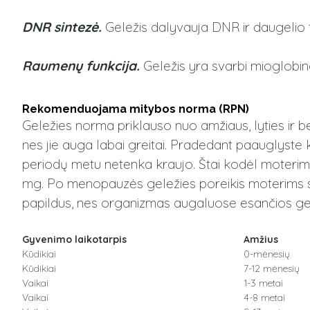
DNR sintezė.
Geležis dalyvauja DNR ir daugelio fer
Raumenų funkcija.
Geležis yra svarbi mioglobino
Rekomenduojama mitybos norma (RPN)
Geležies norma priklauso nuo amžiaus, lyties ir
nes jie auga labai greitai. Pradedant paauglyste
periodų metu netenka kraujo. Štai kodėl moterims
mg. Po menopauzės geležies poreikis moterims su
papildus, nes organizmas augaluose esančios gelež
Gyvenimo laikotarpis
Amžius
Kūdikiai
0-mėnesių
Kūdikiai
7-12 mėnesių
Vaikai
1-3 metai
Vaikai
4-8 metai