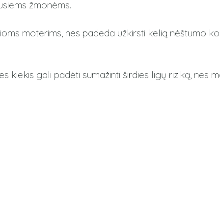
enusiems žmonėms.
čioms moterims, nes padeda užkirsti kelią nėštumo kom
 kiekis gali padėti sumažinti širdies ligų riziką, nes m