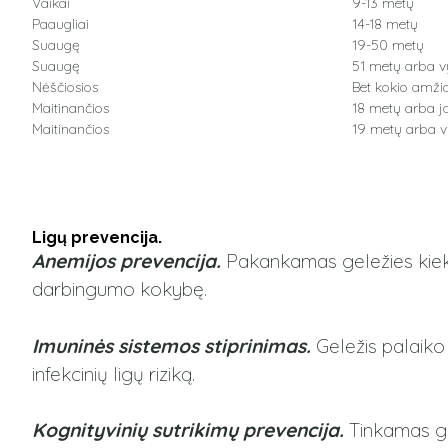
Vaikai
9-13 metų
Paaugliai
14-18 metų
Suaugę
19-50 metų
Suaugę
51 metų arba v
Nėščiosios
Bet kokio amži
Maitinančios
18 metų arba j
Maitinančios
19 metų arba v
Ligų prevencija.
Anemijos prevencija.
Pakankamas geležies kiekis
darbingumo kokybę.
Imuninės sistemos stiprinimas.
Geležis palaiko
infekcinių ligų riziką.
Kognityvinių sutrikimų prevencija.
Tinkamas ge