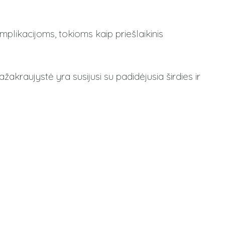
plikacijoms, tokioms kaip priešlaikinis
ažakraujystė yra susijusi su padidėjusia širdies ir