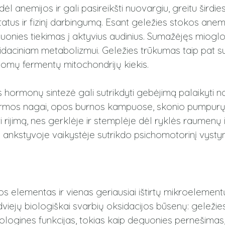
nemijos ir gali pasireikšti nuovargiu, greitu širdies 
atus ir fizinį darbingumą.
Esant geležies stokos anemi
nies tiekimas į aktyvius audinius.
Sumažėjęs mioglob
ksidaciniam metabolizmui.
Geležies trūkumas taip pat 
somų fermentų mitochondrijų kiekis.
kės hormonų sintezė gali sutrikdyti gebėjimą palaikyti
formos nagai, opos burnos kampuose, skonio pumpurų a
rijimą, nes gerklėje ir stemplėje dėl ryklės raumenų i
ankstyvoje vaikystėje sutrikdo psichomotorinį vystymąs
 elementas ir vienas geriausiai ištirtų mikroelemen
dviejų biologiškai svarbių oksidacijos būsenų: geležies
ologines funkcijas, tokias kaip deguonies pernešimas,