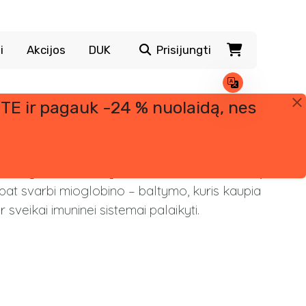
i
Akcijos
DUK
Prisijungti
TE ir pagauk -24 % nuolaidą, nes
nė hemoglobino – baltymo raudonuosiuose kraujo
 pat svarbi mioglobino – baltymo, kuris kaupia
sveikai imuninei sistemai palaikyti.