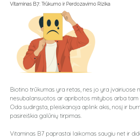
Vitaminas B7: Trūkumo ir Perdozavimo Rizika
Biotino trūkumas yra retas, nes jo yra įvairiuose m
nesubalansuotos ar apribotos mitybos arba tam tikrų
Oda sudirgsta, pleiskanoja aplink akis, nosį ir burną
pasireiškia galūnių tirpimas.
Vitaminas B7 paprastai laikomas saugiu net ir didel