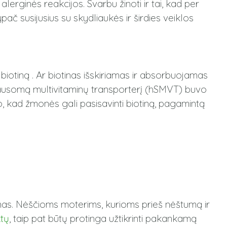
alerginės reakcijos. Svarbu žinoti ir tai, kad per
ač susijusius su skydliaukės ir širdies veiklos
biotiną . Ar biotinas išskiriamas ir absorbuojamas
iklausomą multivitaminų transporterį (hSMVT) buvo
o, kad žmonės gali pasisavinti biotiną, pagamintą
umas. Nėščioms moterims, kurioms prieš nėštumą ir
ktų
, taip pat būtų protinga užtikrinti pakankamą