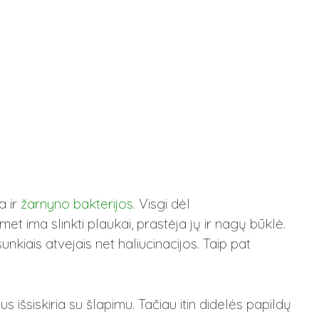
 ir
žarnyno bakterijos
. Visgi dėl
et ima slinkti plaukai, prastėja jų ir nagų būklė.
sunkiais atvejais net haliucinacijos. Taip pat
 išsiskiria su šlapimu. Tačiau itin didelės papildų