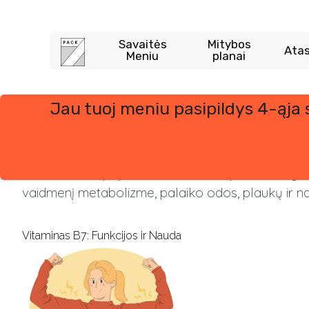
Savaitės
Mitybos
Atas
Meniu
planai
Jau tuoj meniu pasipildys 4-ąja
Skip
to
content
Vitaminas B7, paprastai žinomas kaip biotinas, yra
vaidmenį metabolizme, palaiko odos, plaukų ir na
Vitaminas B7: Funkcijos ir Nauda