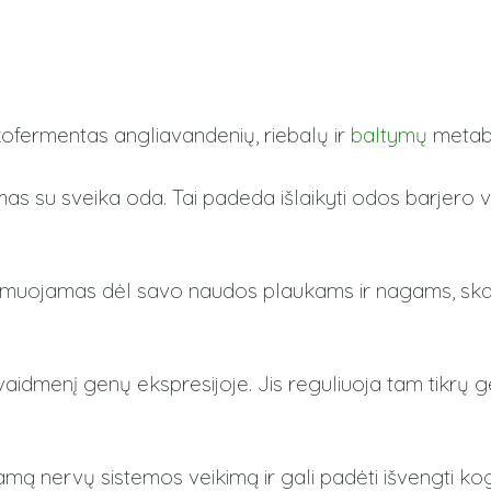
kofermentas angliavandenių, riebalų ir
baltymų
metabo
as su sveika oda. Tai padeda išlaikyti odos barjero vi
muojamas dėl savo naudos plaukams ir nagams, skatina
vaidmenį genų ekspresijoje. Jis reguliuoja tam tikrų g
amą nervų sistemos veikimą ir gali padėti išvengti ko