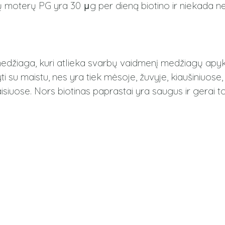
ų moterų PG yra 30 μg per dieną biotino ir niekada 
medžiaga, kuri atlieka svarbų vaidmenį medžiagų apy
su maistu, nes yra tiek mėsoje, žuvyje, kiaušiniuose,
aisiuose. Nors biotinas paprastai yra saugus ir gerai