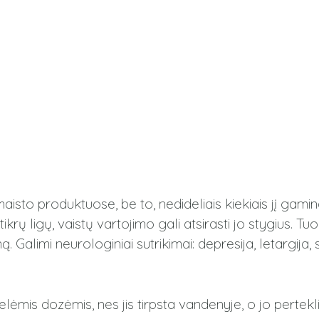
aisto produktuose, be to, nedideliais kiekiais jį gamina
 ligų, vaistų vartojimo gali atsirasti jo stygius. Tuom
. Galimi neurologiniai sutrikimai: depresija, letargija, 
ėmis dozėmis, nes jis tirpsta vandenyje, o jo perteklius