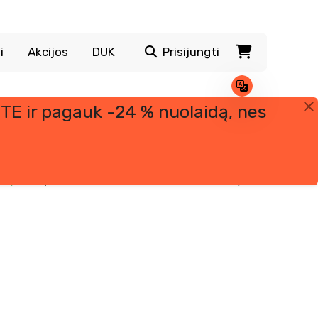
i
Akcijos
DUK
Prisijungti
TE ir pagauk -24 % nuolaidą, nes
inų
komplekso dalis. Jis vaidina lemiamą