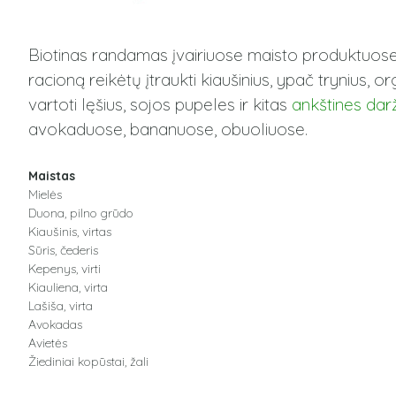
Biotinas randamas įvairiuose maisto produktuose, 
racioną reikėtų įtraukti kiaušinius, ypač trynius, o
vartoti lęšius, sojos pupeles ir kitas
ankštines dar
avokaduose, bananuose, obuoliuose.
Maistas
Mielės
Duona, pilno grūdo
Kiaušinis, virtas
Sūris, čederis
Kepenys, virti
Kiauliena, virta
Lašiša, virta
Avokadas
Avietės
Žiediniai kopūstai, žali