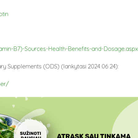
tin
:
itamin-B7)-Sources-Health-Benefits-and-Dosage.aspx
tary Supplements (ODS) (lankytasi 2024 06 24):
mer/