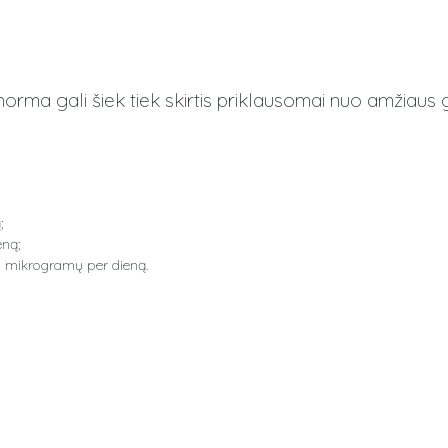
rma gali šiek tiek skirtis priklausomai nuo amžiaus
;
eną;
30 mikrogramų per dieną.