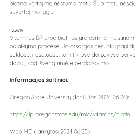
biotino vartojimą nėštumo metu. Šiuo metu nėšči
suvartojimo lygiui
Išvada
Vitaminas B7 arba biotinas yra esminė maistinė 
palaikymo procese. Jo atsargas nesunku papildyti 
sėklose, riešutuose, tam tikrose daržovėse bei v
dozių , kad išvengtumėte perdozavimo.
Informacijos šaltiniai:
Oregon State University (lankytasi 2024 06 24):
https://lpi.oregonstate.edu/mic/vitamins/biotin
Web MD (lankytasi 2024 06 25):