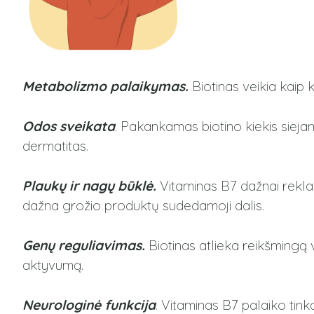
Metabolizmo palaikymas.
Biotinas veikia kaip 
Odos sveikata
. Pakankamas biotino kiekis siejam
dermatitas.
Plaukų ir nagų būklė.
Vitaminas B7 dažnai rekla
dažna grožio produktų sudedamoji dalis.
Genų reguliavimas.
Biotinas atlieka reikšmingą 
aktyvumą.
Neurologinė funkcija
. Vitaminas B7 palaiko tink