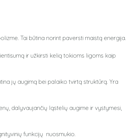
lizme. Tai būtina norint paversti maistą energija.
entisumą ir užkirsti kelią tokioms ligoms kaip
 jų augimą bei palaiko tvirtą struktūrą. Yra
enų, dalyvaujančių ląstelių augime ir vystymesi,
gnityvinių funkcijų nuosmukio.