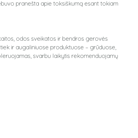
nebuvo pranešta apie toksiškumą esant tokiam
kaitos, odos sveikatos ir bendros gerovės
 tiek ir augaliniuose produktuose – grūduose,
 toleruojamas, svarbu laikytis rekomenduojamų