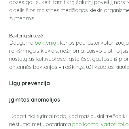
dozės gali sukelti tam tikrą šalutinį poveikį, nors
didelis šios maistinės medžiagos kiekis organizme g
žymenimis.
Bakterijų sintezė
Dauguma
bakterijų
, kurios paprastai kolonizuoja
reikšmingais kiekiais, nežinoma. Laisvo biotino į
nustatytas kultivuotose ląstelėse, gautose iš pl
enterinės bakterijos – reiškinys, užfiksuotas kiaul
Ligų prevencija
Įgimtos anomalijos
Dabartiniai tyrimai rodo, kad mažiausiai trečdali
nėštumo metu patariama
papildomai vartoti foli