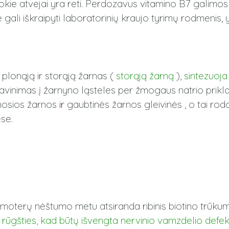
 tokie atvejai yra reti. Perdozavus vitamino B7 galimos 
ali iškraipyti laboratorinių kraujo tyrimų rodmenis, yp
 plonąją ir storąją žarnas (
storąją žarną
),
sintezuoja
sisavinimas į žarnyno ląsteles per žmogaus natrio pr
onosios žarnos
ir
gaubtinės žarnos gleivinės , o tai rod
ėse.
ui moterų nėštumo metu atsiranda ribinis biotino trūk
o rūgšties, kad būtų išvengta
nervinio vamzdelio defe