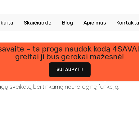
kaita
Skaičiuoklė
Blog
Apie mus
Kontakta
 savaite – ta proga naudok kodą 4SAVAI
Vitaminas B7
greitai ji bus gerokai mažesnė!
SUTAUPYTI!
 vandenyje tirpus vitaminas, kuris yra
B grupės vitam
gų sveikatą bei tinkamą neurologinę funkciją.