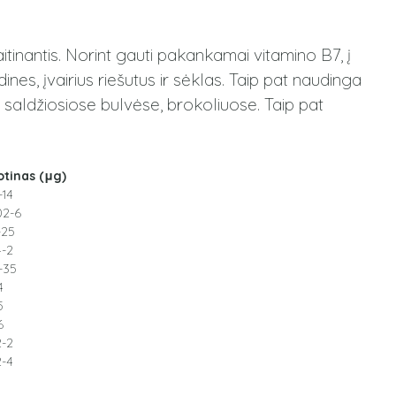
inantis. Norint gauti pakankamai vitamino B7, į
ines, įvairius riešutus ir sėklas. Taip pat naudinga
 saldžiosiose bulvėse, brokoliuose. Taip pat
otinas (μg)
-14
02-6
-25
4-2
-35
4
5
6
2-2
2-4