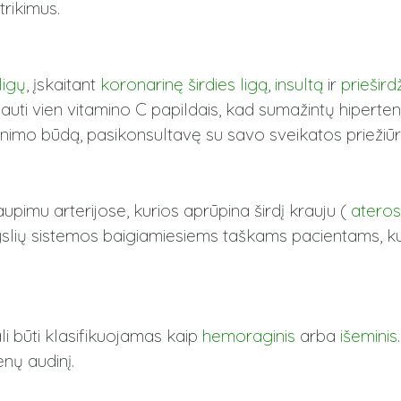
trikimus.
ligų
, įskaitant
koronarinę širdies ligą
,
insultą
ir
priešird
uti vien vitamino C papildais, kad sumažintų hipertenzi
gyvenimo būdą, pasikonsultavę su savo sveikatos priežiū
imu arterijose, kurios aprūpina širdį krauju (
ateros
jagyslių sistemos baigiamiesiems taškams pacientams, ku
i būti klasifikuojamas kaip
hemoraginis
arba
išeminis
enų audinį.