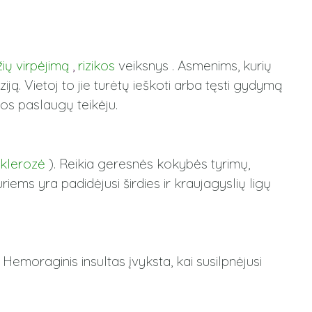
žių virpėjimą
,
rizikos
veiksnys . Asmenims, kurių
ją. Vietoj to jie turėtų ieškoti arba tęsti gydymą
ros paslaugų teikėju.
klerozė
). Reikia geresnės kokybės tyrimų,
riems yra padidėjusi širdies ir kraujagyslių ligų
. Hemoraginis insultas įvyksta, kai susilpnėjusi