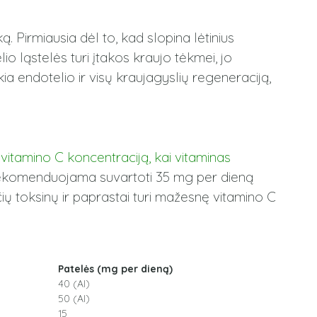
ą. Pirmiausia dėl to, kad slopina lėtinius
o ląstelės turi įtakos kraujo tėkmei, jo
ia endotelio ir visų kraujagyslių regeneraciją,
 vitamino C koncentraciją, kai vitaminas
ekomenduojama suvartoti 35 mg per dieną
 toksinų ir paprastai turi mažesnę vitamino C
Patelės (mg per dieną)
40 (AI)
50 (AI)
15