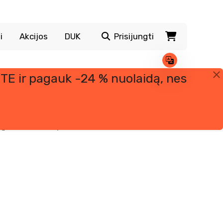
i
Akcijos
DUK
Prisijungti
TE ir pagauk -24 % nuolaidą, nes
loginėms funkcijoms, bet labiausiai žinomas dėl