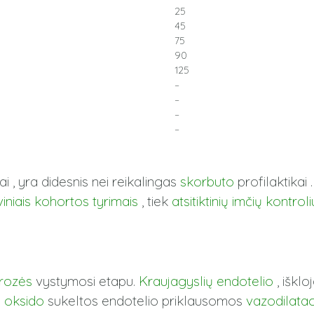
25
45
75
90
125
–
–
–
–
i , yra didesnis nei reikalingas
skorbuto
profilaktikai 
iniais kohortos tyrimais
, tiek
atsitiktinių imčių kontro
rozės
vystymosi etapu.
Kraujagyslių endotelio
, išklo
 oksido
sukeltos endotelio priklausomos
vazodilatac