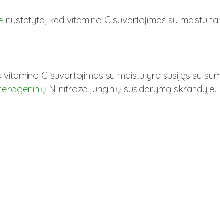
e
nustatyta, kad vitamino C suvartojimas su maistu t
 vitamino C suvartojimas su maistu yra susijęs su su
cerogeninių
N-nitrozo junginių susidarymą skrandyje.