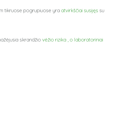
am tikruose pogrupiuose yra
atvirkščiai susijęs
su
mažėjusia skrandžio
vėžio
rizika , o laboratoriniai