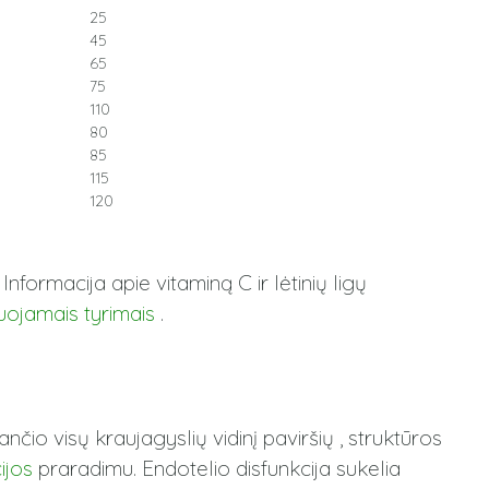
25
45
65
75
110
80
85
115
120
. Informacija apie vitaminą C ir lėtinių ligų
liuojamais tyrimais
.
jančio visų kraujagyslių vidinį paviršių , struktūros
ijos
praradimu. Endotelio disfunkcija sukelia