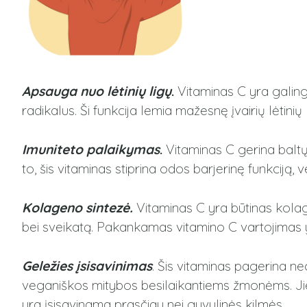
Apsauga nuo lėtinių ligų
.
Vitaminas C yra galin
radikalus. Ši funkcija lemia mažesnę įvairių lėtinių l
Imuniteto palaikymas
.
Vitaminas C gerina baltų
to, šis vitaminas stiprina odos barjerinę funkciją
Kolageno sintezė.
Vitaminas C yra būtinas kola
bei sveikatą. Pakankamas vitamino C vartojimas yra
Geležies įsisavinimas
. Šis vitaminas pagerina n
veganiškos mitybos besilaikantiems žmonėms. Jie 
yra įsisavinama prasčiau nei gyvulinės kilmės.