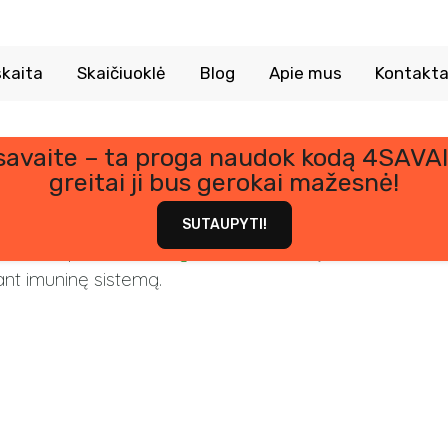
kaita
Skaičiuoklė
Blog
Apie mus
Kontakta
 savaite – ta proga naudok kodą 4SAVAI
Vitaminas C
greitai ji bus gerokai mažesnė!
SUTAUPYTI!
nomas kaip
askorbo rūgštis
.
Jis būtinas įvairioms fizio
ant imuninę sistemą.