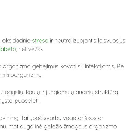
o oksidacinio
streso
ir neutralizuojantis laisvuosius
diabeto
,
net vėžio.
as organizmo gebėjimus kovoti su infekcijomis. Be
ų mikroorganizmų.
aujagyslių, kaulų ir jungiamųjų audinių struktūrą
ystei puoselėti.
avinimą. Tai ypač svarbu vegetariškos ar
mu, mat augalinė geležis žmogaus organizmo