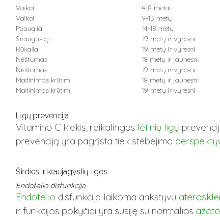
Vaikai
4-8 metai
Vaikai
9-13 metų
Paaugliai
14-18 metų
Suaugusieji
19 metų ir vyresni
Rūkaliai
19 metų ir vyresni
Nėštumas
18 metų ir jaunesni
Nėštumas
19 metų ir vyresni
Maitinimas krūtimi
18 metų ir jaunesni
Maitinimas krūtimi
19 metų ir vyresni
Ligų prevencija
Vitamino C kiekis, reikalingas
lėtinių ligų
prevencija
prevenciją yra pagrįsta tiek stebėjimo
perspektyv
Širdies ir kraujagyslių ligos
Endotelio disfunkcija
Endotelio
disfunkcija laikoma ankstyvu
ateroskle
ir funkcijos pokyčiai yra susiję su normalios
azoto