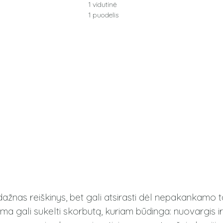
1 vidutinė
1 puodelis
dažnas reiškinys, bet gali atsirasti dėl nepakankamo 
rma gali sukelti skorbutą, kuriam būdinga: nuovargis 