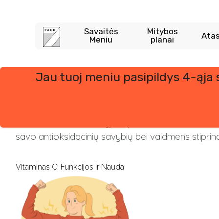
Savaitės
Mitybos
Atas
Meniu
planai
Jau tuoj meniu pasipildys 4-ąja
Skip
to
content
Vitaminas C – vandenyje tirpus vitaminas, dar ži
savo antioksidacinių savybių bei vaidmens stiprin
Vitaminas C: Funkcijos ir Nauda