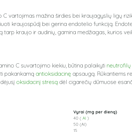
C vartojimas mažina širdies bei kraujagyslių ligų rizik
ti kraujospūdį bei gerina endotelio funkciją. Endoteli
ą tarp kraujo ir audinių, gamina medžiagas, kurios veik
no C suvartojimo kiekiu, būtina palaikyti
neutrofilų
rinti pakankamą
antioksidacinę
apsaugą. Rūkantiems r
idėjusį
oksidacinį stresą
dėl cigarečių dūmuose esančių
Vyrai (mg per dieną)
40 (
AI
)
50 (AI)
15