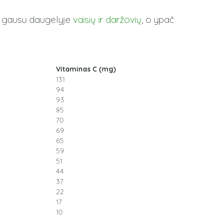
 Jo gausu daugelyje
vaisių ir daržovių
, o ypač
Vitaminas C (mg)
131
94
93
85
70
69
65
59
51
44
37
22
17
10