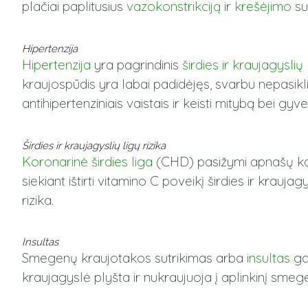
plačiai paplitusius
vazokonstrikciją
ir
krešėjimo
su
Hipertenzija
Hipertenzija
yra pagrindinis
širdies ir kraujagyslių 
kraujospūdis yra labai padidėjęs, svarbu nepasiklia
antihipertenziniais vaistais ir keisti mitybą bei 
Širdies ir kraujagyslių ligų rizika
Koronarinė širdies liga
(CHD) pasižymi apnašų kaup
siekiant ištirti vitamino C poveikį širdies ir krau
rizika.
Insultas
Smegenų kraujotakos sutrikimas arba
insultas
gal
kraujagyslė plyšta ir nukraujuoja į aplinkinį smeg