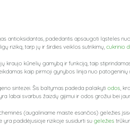
gas antioksidantas, padedantis apsaugoti ląsteles nu
igų riziką, tarp jų ir širdies veiklos sutrikimų,
cukrinio 
jų kraujo kūnelių gamybą ir funkciją, taip stiprindam
, veikdamas kaip pirmoji gynybos linija nuo patogenini
geno sintezei. Šis baltymas padeda palaikyti
odos
, kr
 labai svarbus žaizdų gijimui ir odos grožiui bei jaun
echeminės (augaliniame maiste esančios) geležies įsis
yra padidėjusioje rizikoje susidurti su
geležies
trūku