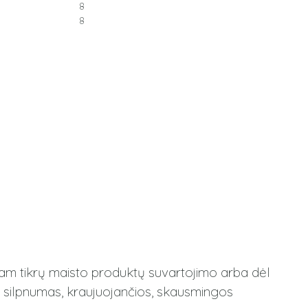
8
8
tam tikrų maisto produktų suvartojimo arba dėl
ir silpnumas, kraujuojančios, skausmingos