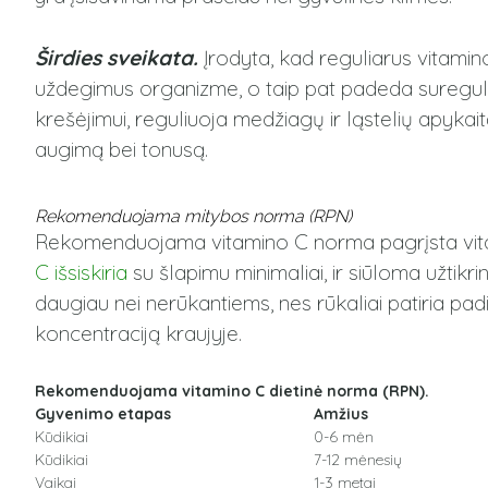
Širdies sveikata.
Įrodyta, kad reguliarus vitamino 
uždegimus organizme, o taip pat padeda sureguliuo
krešėjimui, reguliuoja medžiagų ir ląstelių apykait
augimą bei tonusą.
Rekomenduojama mitybos norma (RPN)
Rekomenduojama vitamino C norma pagrįsta vitami
C
išsiskiria
su šlapimu minimaliai, ir siūloma užtik
daugiau nei nerūkantiems, nes rūkaliai patiria pad
koncentraciją kraujyje.
Rekomenduojama vitamino C dietinė norma (RPN).
Gyvenimo etapas
Amžius
Kūdikiai
0-6 mėn
Kūdikiai
7-12 mėnesių
Vaikai
1-3 metai