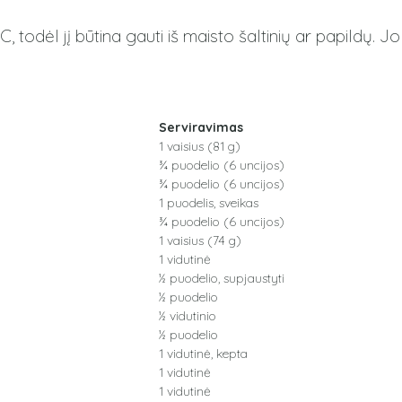
 todėl jį būtina gauti iš maisto šaltinių ar papildų.
Serviravimas
1 vaisius (81 g)
¾ puodelio (6 uncijos)
¾ puodelio (6 uncijos)
1 puodelis, sveikas
¾ puodelio (6 uncijos)
1 vaisius (74 g)
1 vidutinė
½ puodelio, supjaustyti
½ puodelio
½ vidutinio
½ puodelio
1 vidutinė, kepta
1 vidutinė
1 vidutinė