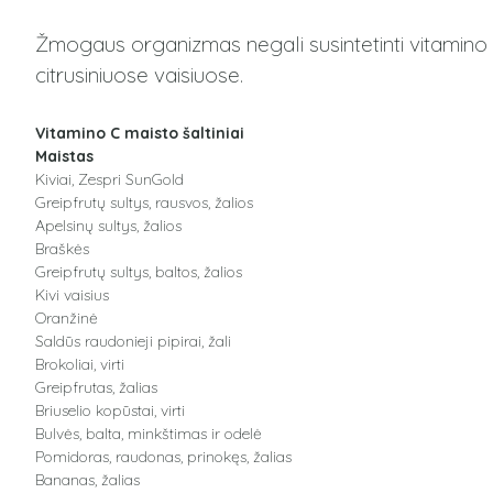
Žmogaus organizmas negali susintetinti vitamino C,
citrusiniuose vaisiuose.
Vitamino C maisto šaltiniai
Maistas
Kiviai, Zespri SunGold
Greipfrutų sultys, rausvos, žalios
Apelsinų sultys, žalios
Braškės
Greipfrutų sultys, baltos, žalios
Kivi vaisius
Oranžinė
Saldūs raudonieji pipirai, žali
Brokoliai, virti
Greipfrutas, žalias
Briuselio kopūstai, virti
Bulvės, balta, minkštimas ir odelė
Pomidoras, raudonas, prinokęs, žalias
Bananas, žalias