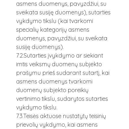
asmens duomenys, pavyzdžiui, su
sveikata susiję duomenys), sutarties
vykdymo tikslu (kai tvarkomi
specialių kategorijų asmens
duomenys, pavyzdžiui, su sveikata
susiję duomenys).
7.2.Sutarties įvykdymo ar siekiant
imtis veiksmų duomenų subjekto
prašymu prieš sudarant sutartį, kai
asmens duomenys tvarkomi
duomenų subjekto poreikių
vertinimo tikslu, sudarytos sutarties
vykdymo tikslu.
7.3.Teisės aktuose nustatytų teisinių
prievolių vykdymo, kai asmens