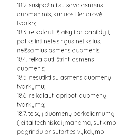
18.2. susipažinti su savo asmens
duomenimis, kuriuos Bendrovė
tvarko;
18.3. reikalauti ištaisyti ar papildyti,
patikslinti neteisingus netikslius,
neišsamius asmens duomenis;
18.4. reikalauti ištrinti asmens
duomenis;
18.5. nesutikti su asmens duomenų
tvarkymu;
18.6. reikalauti apriboti duomenų
tvarkymą;
18.7. teisę į duomenų perkeliamumą
(jei tai techniškai įmanoma, sutikimo
pagrindu ar sutarties vykdymo