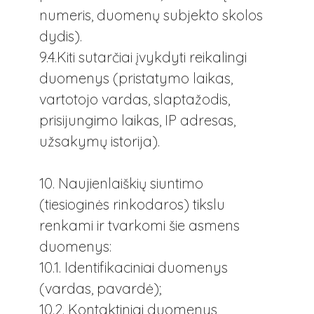
numeris, duomenų subjekto skolos
dydis).
9.4.Kiti sutarčiai įvykdyti reikalingi
duomenys (pristatymo laikas,
vartotojo vardas, slaptažodis,
prisijungimo laikas, IP adresas,
užsakymų istorija).
10. Naujienlaiškių siuntimo
(tiesioginės rinkodaros) tikslu
renkami ir tvarkomi šie asmens
duomenys:
10.1. Identifikaciniai duomenys
(vardas, pavardė);
10.2. Kontaktiniai duomenys