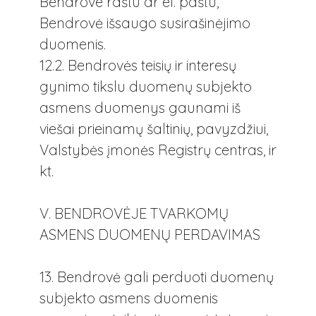
Bendrove raštu ar el. paštu,
Bendrovė išsaugo susirašinėjimo
duomenis.
12.2. Bendrovės teisių ir interesų
gynimo tikslu duomenų subjekto
asmens duomenys gaunami iš
viešai prieinamų šaltinių, pavyzdžiui,
Valstybės įmonės Registrų centras, ir
kt.
V. BENDROVĖJE TVARKOMŲ
ASMENS DUOMENŲ PERDAVIMAS
13. Bendrovė gali perduoti duomenų
subjekto asmens duomenis