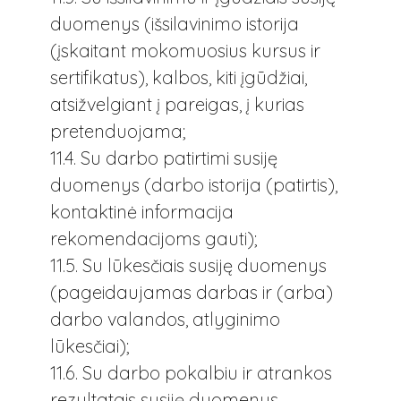
duomenys (išsilavinimo istorija
(įskaitant mokomuosius kursus ir
sertifikatus), kalbos, kiti įgūdžiai,
atsižvelgiant į pareigas, į kurias
pretenduojama;
11.4. Su darbo patirtimi susiję
duomenys (darbo istorija (patirtis),
kontaktinė informacija
rekomendacijoms gauti);
11.5. Su lūkesčiais susiję duomenys
(pageidaujamas darbas ir (arba)
darbo valandos, atlyginimo
lūkesčiai);
11.6. Su darbo pokalbiu ir atrankos
rezultatais susiję duomenys