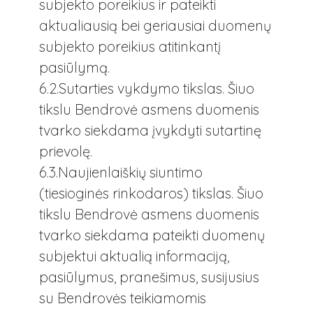
subjekto poreikius ir pateikti
aktualiausią bei geriausiai duomenų
subjekto poreikius atitinkantį
pasiūlymą.
6.2.Sutarties vykdymo tikslas. Šiuo
tikslu Bendrovė asmens duomenis
tvarko siekdama įvykdyti sutartinę
prievolę.
6.3.Naujienlaiškių siuntimo
(tiesioginės rinkodaros) tikslas. Šiuo
tikslu Bendrovė asmens duomenis
tvarko siekdama pateikti duomenų
subjektui aktualią informaciją,
pasiūlymus, pranešimus, susijusius
su Bendrovės teikiamomis