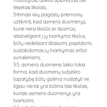
nustatytais, aiškiai apibrėžtais bei
teisėtais tikslais;
5.4.imasi visų pagrįstų priemonių
užtikrinti, kad asmens duomenys,
kurie nėra tikslūs ar išsamūs,
atsižvelgiant į jų tvarkymo tikslus,
būtų nedelsiant ištaisomi, papildomi,
sustabdomas jų tvarkymas arba
sunaikinami;
5.5. asmens duomenis laiko tokia
forma, kad duomenų subjekto
tapatybę būtų galima nustatyti ne
ilgiau nei tai yra būtina tais tikslais,
kuriais asmens duomenys yra
tvarkomi;