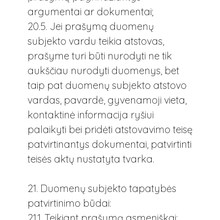
argumentai ar dokumentai;
20.5. Jei prašymą duomenų
subjekto vardu teikia atstovas,
prašyme turi būti nurodyti ne tik
aukščiau nurodyti duomenys, bet
taip pat duomenų subjekto atstovo
vardas, pavardė, gyvenamoji vieta,
kontaktinė informacija ryšiui
palaikyti bei pridėti atstovavimo teisę
patvirtinantys dokumentai, patvirtinti
teisės aktų nustatyta tvarka.
21. Duomenų subjekto tapatybės
patvirtinimo būdai:
21.1. Teikiant prašymą asmeniškai: