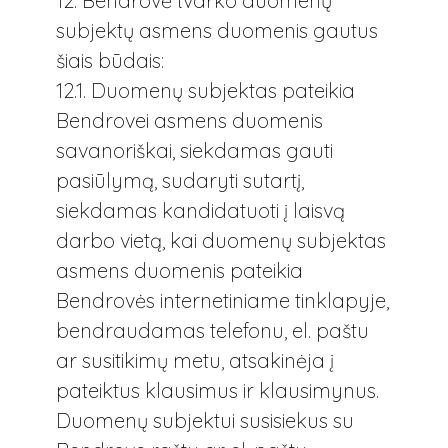
12. Bendrovė tvarko duomenų
subjektų asmens duomenis gautus
šiais būdais:
12.1. Duomenų subjektas pateikia
Bendrovei asmens duomenis
savanoriškai, siekdamas gauti
pasiūlymą, sudaryti sutartį,
siekdamas kandidatuoti į laisvą
darbo vietą, kai duomenų subjektas
asmens duomenis pateikia
Bendrovės internetiniame tinklapyje,
bendraudamas telefonu, el. paštu
ar susitikimų metu, atsakinėja į
pateiktus klausimus ir klausimynus.
Duomenų subjektui susisiekus su