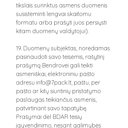
tikslais surinktus asmens duomenis
susisteminti lengvai skaitomu
formatu arba prašyti juos persiųsti
kitam duomenų valdytojui).
19. Duomenų subjektas, norėdamas
pasinaudoti savo teisėmis, rašytinį
prašymą Bendrovei gali teikti
asmeniškai, elektroniniu pašto
adresu
info@7pack.lt
, paštu, per
pašto ar kitų siuntinių pristatymo
paslaugas teikiančius asmenis,
patvirtinant savo tapatybę.
Prašymai dėl BDAR teisių
įgyvendinimo, nesant galimybės