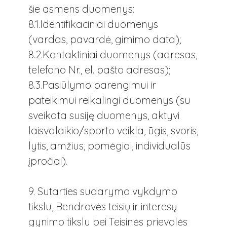
šie asmens duomenys:
8.1.Identifikaciniai duomenys
(vardas, pavardė, gimimo data);
8.2.Kontaktiniai duomenys (adresas,
telefono Nr., el. pašto adresas);
8.3.Pasiūlymo parengimui ir
pateikimui reikalingi duomenys (su
sveikata susiję duomenys, aktyvi
laisvalaikio/sporto veikla, ūgis, svoris,
lytis, amžius, pomėgiai, individualūs
įpročiai).
9. Sutarties sudarymo vykdymo
tikslu, Bendrovės teisių ir interesų
gynimo tikslu bei Teisinės prievolės