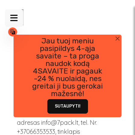
Jau tuoj meniu
pasipildys 4-ąja
Skip
Privatumo Politika
savaite – ta proga
to
naudok kodą
content
ASMENS DUOMENŲ APSAUGOS
4SAVAITE ir pagauk
PRIVATUMO POLITIKA
-24 % nuolaidą, nes
greitai ji bus gerokai
mažesnė!
UAB „7pack“, įmonės kodas
304066171, registracijos adresas
SUTAUPYTI!
Ukmergės g. 222, Vilnius, el. pašto
adresas
info@7pack.lt
, tel. Nr.
+37066353533, tinklapis