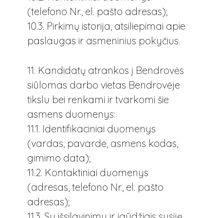
(telefono Nr., el. pašto adresas);
10.3. Pirkimų istorija, atsiliepimai apie
paslaugas ir asmeninius pokyčius.
11. Kandidatų atrankos į Bendrovės
siūlomas darbo vietas Bendrovėje
tikslu bei renkami ir tvarkomi šie
asmens duomenys:
11.1. Identifikaciniai duomenys
(vardas, pavardė, asmens kodas,
gimimo data);
11.2. Kontaktiniai duomenys
(adresas, telefono Nr., el. pašto
adresas);
11.3. Su išsilavinimu ir įgūdžiais susiję