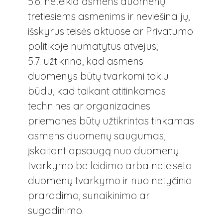
5.6. neteikia asmens duomenų
tretiesiems asmenims ir neviešina jų,
išskyrus teisės aktuose ar Privatumo
politikoje numatytus atvejus;
5.7. užtikrina, kad asmens
duomenys būtų tvarkomi tokiu
būdu, kad taikant atitinkamas
technines ar organizacines
priemones būtų užtikrintas tinkamas
asmens duomenų saugumas,
įskaitant apsaugą nuo duomenų
tvarkymo be leidimo arba neteisėto
duomenų tvarkymo ir nuo netyčinio
praradimo, sunaikinimo ar
sugadinimo.