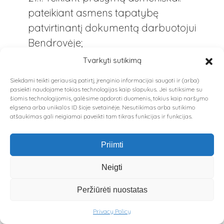
pateikiant asmens tapatybę
patvirtinantį dokumentą darbuotojui
Bendrovėje;
21.2. Teikiant prašymą paštu arba
Tvarkyti sutikimą
per pašto ar kitų siuntinių pristatymo
Siekdami teikti geriausią patirtį, įrenginio informacijai saugoti ir (arba)
paslaugas teikiančius asmenis:
pasiekti naudojame tokias technologijas kaip slapukus. Jei sutiksime su
šiomis technologijomis, galėsime apdoroti duomenis, tokius kaip naršymo
kartu su prašymu turi būti pateikta
elgsena arba unikalūs ID šioje svetainėje. Nesutikimas arba sutikimo
asmens tapatybę patvirtinančio
atšaukimas gali neigiamai paveikti tam tikras funkcijas ir funkcijas.
dokumento kopija, patvirtinta paties
Priimti
duomenų subjekto ar asmens,
turinčio teisę tvirtinti kopijų tikrumą;
Neigti
21.3. Teikiant prašymą elektroniniu
Peržiūrėti nuostatas
paštu: prašymas turi būti
pasirašytas elektroniniu parašu
Privacy Policy
arba pateikiamas ranka