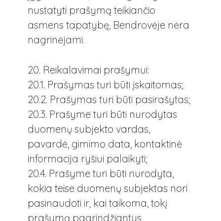
nustatyti prašymą teikiančio
asmens tapatybę, Bendrovėje nėra
nagrinėjami.
20. Reikalavimai prašymui:
20.1. Prašymas turi būti įskaitomas;
20.2. Prašymas turi būti pasirašytas;
20.3. Prašyme turi būti nurodytas
duomenų subjekto vardas,
pavardė, gimimo data, kontaktinė
informacija ryšiui palaikyti;
20.4. Prašyme turi būti nurodyta,
kokia teise duomenų subjektas nori
pasinaudoti ir, kai taikoma, tokį
prašymą pagrindžiantys