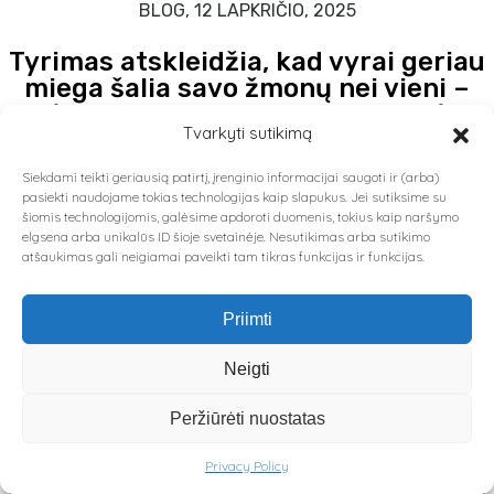
BLOG, 12 LAPKRIČIO, 2025
Tyrimas atskleidžia, kad vyrai geriau
miega šalia savo žmonų nei vieni –
dėl oksitocino, saugumo ir meilės
Tvarkyti sutikimą
jausmo
Siekdami teikti geriausią patirtį, įrenginio informacijai saugoti ir (arba)
Miegas – daugiau nei poilsis Miegas – tai ne tik…
pasiekti naudojame tokias technologijas kaip slapukus. Jei sutiksime su
šiomis technologijomis, galėsime apdoroti duomenis, tokius kaip naršymo
elgsena arba unikalūs ID šioje svetainėje. Nesutikimas arba sutikimo
atšaukimas gali neigiamai paveikti tam tikras funkcijas ir funkcijas.
SKAITYTI DAUGIAU
Priimti
Neigti
Peržiūrėti nuostatas
Privacy Policy