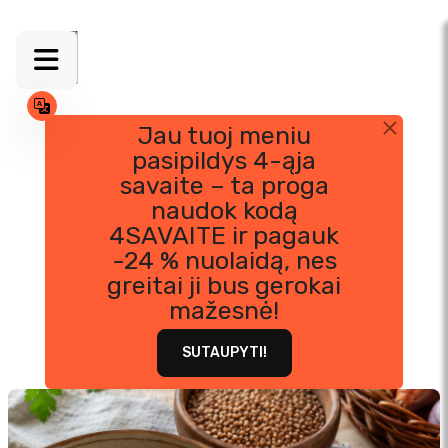
Jau tuoj meniu
pasipildys 4-ąja
Blog'as
Skip
savaite – ta proga
to
naudok kodą
content
4SAVAITE ir pagauk
-24 % nuolaidą, nes
VISI
KONKURSAI
MITYBA
greitai ji bus gerokai
mažesnė!
RECEPTAI
SVORIO KONTROLĖ
SUTAUPYTI!