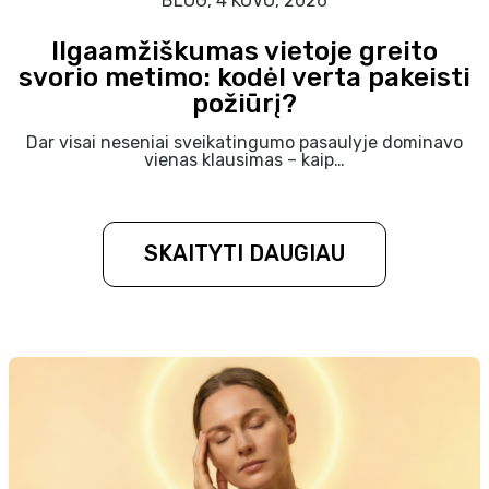
BLOG, 4 KOVO, 2026
Ilgaamžiškumas vietoje greito
svorio metimo: kodėl verta pakeisti
požiūrį?
Dar visai neseniai sveikatingumo pasaulyje dominavo
vienas klausimas – kaip…
SKAITYTI DAUGIAU