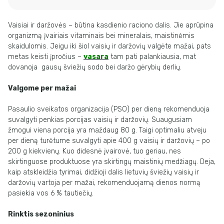
Vaisiai ir daržovės – būtina kasdienio raciono dalis. Jie aprūpina
organizmą įvairiais vitaminais bei mineralais, maistinėmis
skaidulomis. Jeigu iki šiol vaisių ir daržovių valgėte mažai, pats
metas keisti įpročius –
vasara
tam pati palankiausia, mat
dovanoja gausų šviežių sodo bei daržo gėrybių derlių.
Valgome per mažai
Pasaulio sveikatos organizacija (PSO) per dieną rekomenduoja
suvalgyti penkias porcijas vaisių ir daržovių. Suaugusiam
žmogui viena porcija yra maždaug 80 g. Taigi optimaliu atveju
per dieną turėtume suvalgyti apie 400 g vaisių ir daržovių – po
200 g kiekvienų. Kuo didesnė įvairovė, tuo geriau, nes
skirtinguose produktuose yra skirtingų maistinių medžiagų. Deja,
kaip atskleidžia tyrimai, didžioji dalis lietuvių šviežių vaisių ir
daržovių vartoja per mažai, rekomenduojamą dienos normą
pasiekia vos 6 % tautiečių.
Rinktis sezoninius