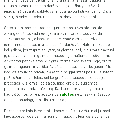
melionai, papajos, persimonai, granatai, ananasai, dauguma
citrusinių vaisių. Lapines daržoves ilgiau išlaikysite šviežias,
jeigu prieš dedant į šaldytuvą lengvai apipurkšti vandeniu. O štai
vaisių iš anksto geriau neplauti, tai daryti prieš valgant.
Specialistai pastebi, kad dauguma žmonių švaisto maisto
atsargas dėl to, kad nesugeba atskirti, kada produktas dar
tinkamas vartoti, o kada jau nebe. Ypač dažnai be reikalo
išmetamos salotos ir kitos lapinės daržovės. Natūralu, kad po
kelių dienų jos truputį apvysta, suglemba, bet, jeigu nėra pakitusi
jų spalva, tikrai dar galima sunaudoti glotnučiams, troškiniams
ar kitiems patiekalams, kur graži forma nėra svarbi. Beje, greitai
galima sugadinti ir visiškai šviežias salotas – svarbu įsidėmėti,
kad jas smulkinti reikėtų plėšant, o ne pjaustant peiliu. Pjaustant
pažeidžiamos ląstelės, dėl ko greičiau prasideda oksidacijos
procesas. Jis lemia, jog salotų lapai greičiau suglemba,
pagelsta, praranda traškumą. Kai kurie moksliniai tyrimai rodo,
kad plėšomos, o ne pjaustomos
salotos
netgi savyje išsaugo
daugiau naudingų maistinių medžiagų.
Dažnai be reikalo išmetami ir kopūstai. Jeigu viršutiniai jų lapai
kiek apgedę, juos galima nuimti ir naudoti gilesnius sluoksnius.