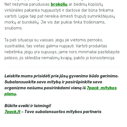
Net nežymiai parudusias
brokolių
ar žiedinių kopūstų
viršūnėles pakanka nupjaustyti ir daržovė dar būna tinkama
vartoti. Lygiai taip pat nereikia išmesti truputį suminkštėjusių
morkų ar burokėlių. Jie vis dar puikiai tinka troškiniams,
sriuboms.
Ta pati situacija su vaisiais: jeigu jie vietomis pernoko,
susitraiškė, tas vietas galima nupjauti. Vartoti produktas
nebetinka, jeigu yra supuvęs, jame nors minimaliai pastebėjote
pelėsio, jis skleidžia nemalonų kvapą, pakito jo konsistencija.
Leiskite mums prisidėti prie jūsų gyvenimo būdo gerinimo.
Subalansuokite savo mitybą ir pasirūpinkite savo
organizmo našumu pasirinkdami vieną iš
7pack mitybos
planų
.
Būkite sveiki ir
laimingi
!
7pack.lt
– Tavo subalansuotos mitybos partneris