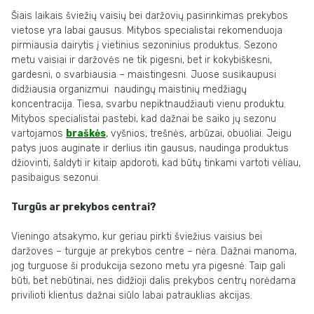
Šiais laikais šviežių vaisių bei daržovių pasirinkimas prekybos
vietose yra labai gausus. Mitybos specialistai rekomenduoja
pirmiausia dairytis į vietinius sezoninius produktus. Sezono
metu vaisiai ir daržovės ne tik pigesni, bet ir kokybiškesni,
gardesni, o svarbiausia – maistingesni. Juose susikaupusi
didžiausia organizmui naudingų maistinių medžiagų
koncentracija. Tiesa, svarbu nepiktnaudžiauti vienu produktu.
Mitybos specialistai pastebi, kad dažnai be saiko jų sezonu
vartojamos
braškės
, vyšnios, trešnės, arbūzai, obuoliai. Jeigu
patys juos auginate ir derlius itin gausus, naudinga produktus
džiovinti, šaldyti ir kitaip apdoroti, kad būtų tinkami vartoti vėliau,
pasibaigus sezonui.
Turgūs ar prekybos centrai?
Vieningo atsakymo, kur geriau pirkti šviežius vaisius bei
daržoves – turguje ar prekybos centre – nėra. Dažnai manoma,
jog turguose ši produkcija sezono metu yra pigesnė. Taip gali
būti, bet nebūtinai, nes didžioji dalis prekybos centrų norėdama
privilioti klientus dažnai siūlo labai patrauklias akcijas.