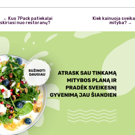
Post
←
Kuo 7Pack patiekalai
Kiek kainuoja sveika
navigation
skiriasi nuo restoranų?
mityba?
→