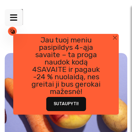
Jau tuoj meniu
pasipildys 4-ąja
Skip
savaite – ta proga
to
naudok kodą
content
4SAVAITE ir pagauk
-24 % nuolaidą, nes
greitai ji bus gerokai
mažesnė!
SUTAUPYTI!