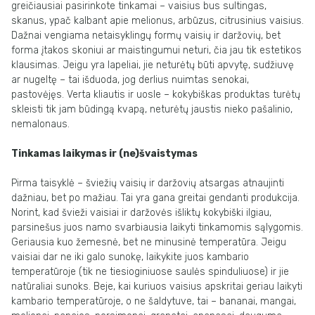
greičiausiai pasirinkote tinkamai – vaisius bus sultingas,
skanus, ypač kalbant apie melionus, arbūzus, citrusinius vaisius.
Dažnai vengiama netaisyklingų formų vaisių ir daržovių, bet
forma įtakos skoniui ar maistingumui neturi, čia jau tik estetikos
klausimas. Jeigu yra lapeliai, jie neturėtų būti apvytę, sudžiuvę
ar nugeltę – tai išduoda, jog derlius nuimtas senokai,
pastovėjęs. Verta kliautis ir uosle – kokybiškas produktas turėtų
skleisti tik jam būdingą kvapą, neturėtų jaustis nieko pašalinio,
nemalonaus.
Tinkamas laikymas ir (ne)švaistymas
Pirma taisyklė – šviežių vaisių ir daržovių atsargas atnaujinti
dažniau, bet po mažiau. Tai yra gana greitai gendanti produkcija.
Norint, kad švieži vaisiai ir daržovės išliktų kokybiški ilgiau,
parsinešus juos namo svarbiausia laikyti tinkamomis sąlygomis.
Geriausia kuo žemesnė, bet ne minusinė temperatūra. Jeigu
vaisiai dar ne iki galo sunokę, laikykite juos kambario
temperatūroje (tik ne tiesioginiuose saulės spinduliuose) ir jie
natūraliai sunoks. Beje, kai kuriuos vaisius apskritai geriau laikyti
kambario temperatūroje, o ne šaldytuve, tai – bananai, mangai,