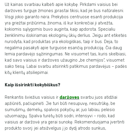
Už kainas svarbiau kalbėti apie kokybę. Pirkdami vaisius bei
daržoves turguje žmonės įprastai tikisi, kad jie bus natūralesni.
Visgi jokio garanto nėra. Prekybos centruose esanti produkcija
yra griežtai prižiūrima, žinoma, iš kur konkrečiai ji atvežta,
kokiomis sąlygomis buvo auginta, kaip apdorota. Specialiu
ženklinimu išskiriamas ekologinių ūkių derlius. Jeigu ant etiketės
nurodyta, kad produktas yra ekologiškas, taip ir bus. Deja, to
negalima pasakyti apie turguose esančią produkciją. Čia daug
lemia pardavėjo sąžiningumas. Ne visuomet tas, kuris skelbiasi,
kad savo vaisius ir daržoves užaugino „be chemijos“, visuomet
sako tiesą. Labai svarbu atsirinkti patikimus pardavėjus – padės
kitų klientų atsiliepimai.
Kaip išsirinkti kokybiškus?
Renkantis šviežius vaisius ir
daržoves
svarbu juos atidžiai
apžiūrėti, pačiupinėti. Jie turi būti nesupuvę, nesutrūkę, be
sumušimų, dėmelių, spalvos pokyčių ar, juo labiau, pelėsio
užuomazgų. Spalva turėtų būti sodri, intensyvi – rodo, kad
vaisius ar daržovė yra gerai sunokę. Rekomenduojama įvertinti
produkto svorį: jei atsižvelgus į jo dydį atrodo sunkus,