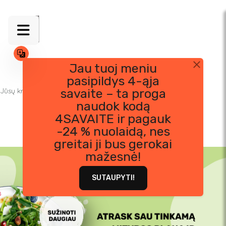
Jau tuoj meniu
pasipildys 4-ąja
Skip
Jūsų krepšelis tuščias.
savaite – ta proga
to
naudok kodą
content
4SAVAITE ir pagauk
-24 % nuolaidą, nes
greitai ji bus gerokai
mažesnė!
SUTAUPYTI!