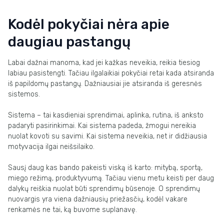
Kodėl pokyčiai nėra apie
daugiau pastangų
Labai dažnai manoma, kad jei kažkas neveikia, reikia tiesiog
labiau pasistengti. Tačiau ilgalaikiai pokyčiai retai kada atsiranda
iš papildomų pastangų. Dažniausiai jie atsiranda iš geresnės
sistemos.
Sistema – tai kasdieniai sprendimai, aplinka, rutina, iš anksto
padaryti pasirinkimai. Kai sistema padeda, žmogui nereikia
nuolat kovoti su savimi. Kai sistema neveikia, net ir didžiausia
motyvacija ilgai neišsilaiko.
Sausį daug kas bando pakeisti viską iš karto: mitybą, sportą,
miego režimą, produktyvumą. Tačiau vienu metu keisti per daug
dalykų reiškia nuolat būti sprendimų būsenoje. O sprendimų
nuovargis yra viena dažniausių priežasčių, kodėl vakare
renkamės ne tai, ką buvome suplanavę.