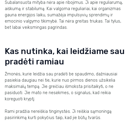
Subalansuota mityba nėra apie ribojimus. Ji apie reguliarumą,
aiškumą ir stabilumą. Kai valgoma reguliariai, kai organizmas
gauna energijos laiku, sumažėja impulsyvių sprendimų ir
emocinio valgymo tikimybė. Tai nėra greitas triukas. Tai tylus,
bet labai veiksmingas pagrindas.
Kas nutinka, kai leidžiame sau
pradėti ramiau
Žmonės, kurie leidžia sau pradėti be spaudimo, dažniausiai
pasiekia daugiau nei tie, kurie nuo pirmos dienos užsikelia
maksimalų tempą. Jie greičiau išmoksta prisitaikyti, o ne
pasiduoti. Jie mato ne nesėkmes, o signalus, kad reikia
koreguoti kryptį.
Rami pradžia nereiškia tinginystės. Ji reiškia sąmoningą
pasirinkimą kurti pokyčius taip, kad jie būtų tvarūs.