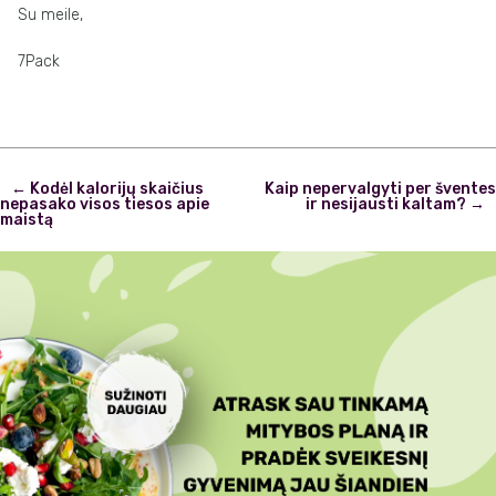
Su meile,
7Pack
Post
←
Kodėl kalorijų skaičius
Kaip nepervalgyti per šventes
navigation
nepasako visos tiesos apie
ir nesijausti kaltam?
→
maistą