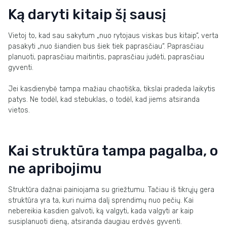
Ką daryti kitaip šį sausį
Vietoj to, kad sau sakytum „nuo rytojaus viskas bus kitaip“, verta
pasakyti „nuo šiandien bus šiek tiek paprasčiau“. Paprasčiau
planuoti, paprasčiau maitintis, paprasčiau judėti, paprasčiau
gyventi.
Jei kasdienybė tampa mažiau chaotiška, tikslai pradeda laikytis
patys. Ne todėl, kad stebuklas, o todėl, kad jiems atsiranda
vietos.
Kai struktūra tampa pagalba, o
ne apribojimu
Struktūra dažnai painiojama su griežtumu. Tačiau iš tikrųjų gera
struktūra yra ta, kuri nuima dalį sprendimų nuo pečių. Kai
nebereikia kasdien galvoti, ką valgyti, kada valgyti ar kaip
susiplanuoti dieną, atsiranda daugiau erdvės gyventi.