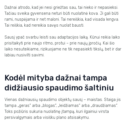
Dažnai atrodo, kad jei nesi griežtas sau, tai nieko ir nepasieksi.
Tačiau sveika gyvensena neturi būti nuolatinė kova. Ji gali būti
rami, nuspėjama ir net maloni. Tai nereiškia, kad visada lengva.
Tai reiškia, kad nereikia savęs nuolat bausti.
Sausį ypač svarbu leisti sau adaptacijos laiką. Kūnui reikia laiko
prisitaikyti prie naujo ritmo, protui – prie naujų įpročių. Kai šio
laiko nesuteikiame, rizikuojame ne tik nepasiekti tikslų, bet ir dar
labiau nusivilti savimi.
Kodėl mityba dažnai tampa
didžiausio spaudimo šaltiniu
Vienas dažniausių spaudimo objektų sausį – maistas. Staiga jis
tampa „geras“ arba „blogas“, „leidžiamas“ arba „draudžiamas“.
Toks požiūris sukuria nuolatinę įtampą, kuri ilgainiui virsta
persivalgymais arba visišku plano atsisakymu.