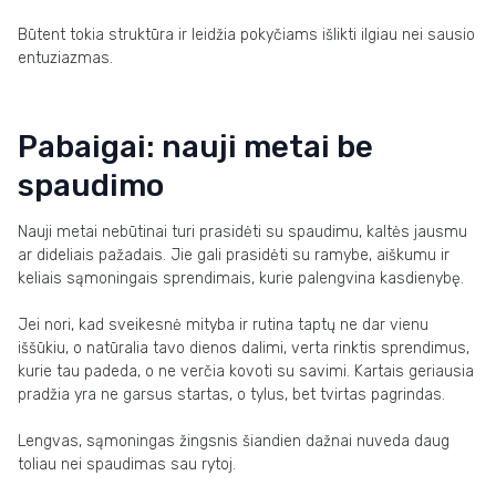
Būtent tokia struktūra ir leidžia pokyčiams išlikti ilgiau nei sausio
entuziazmas.
Pabaigai: nauji metai be
spaudimo
Nauji metai nebūtinai turi prasidėti su spaudimu, kaltės jausmu
ar dideliais pažadais. Jie gali prasidėti su ramybe, aiškumu ir
keliais sąmoningais sprendimais, kurie palengvina kasdienybę.
Jei nori, kad sveikesnė mityba ir rutina taptų ne dar vienu
iššūkiu, o natūralia tavo dienos dalimi, verta rinktis sprendimus,
kurie tau padeda, o ne verčia kovoti su savimi. Kartais geriausia
pradžia yra ne garsus startas, o tylus, bet tvirtas pagrindas.
Lengvas, sąmoningas žingsnis šiandien dažnai nuveda daug
toliau nei spaudimas sau rytoj.