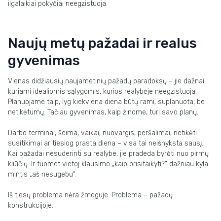
ilgalaikiai pokyčiai neegzistuoja.
Naujų metų pažadai ir realus
gyvenimas
Vienas didžiausių naujametinių pažadų paradoksų – jie dažnai
kuriami idealiomis sąlygomis, kurios realybėje neegzistuoja.
Planuojame taip, lyg kiekviena diena būtų rami, suplanuota, be
netikėtumų. Tačiau gyvenimas, kaip žinome, turi savo planų.
Darbo terminai, šeima, vaikai, nuovargis, peršalimai, netikėti
susitikimai ar tiesiog prasta diena – visa tai neišnyksta sausį.
Kai pažadai nesuderinti su realybe, jie pradeda byrėti nuo pirmų
kliūčių. Ir tuomet vietoj klausimo „kaip prisitaikyti?“ dažniau kyla
mintis „aš nesugebu“.
Iš tiesų problema nėra žmoguje. Problema – pažadų
konstrukcijoje.