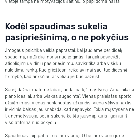
vietoje tampa ne motyvacijos šaltiniu, o papildoma našta.
Kodėl spaudimas sukelia
pasipriešinimą, o ne pokyčius
Žmogaus psichika veikia paprastai: kai jaučiame per didelį
spaudimą, natūraliai norisi nuo jo gintis. Tai gali pasireikšti
atidėliojimu, vidiniu pasipriešinimu, savikritika arba visišku
nuleidimu rankų. Kuo griežtesni reikalavimai sau, tuo didesnė
tikimybė, kad anksčiau ar vėliau jie bus pažeisti.
Sausį dažnai matome labai „juodai baltą“ mąstymą. Arba laikaisi
plano idealiai, arba „viskas sugadinta“. Vienas praleistas sporto
užsiėmimas, vienas neplanuotas užkandis, viena vėlyva naktis
ir vidinis balsas jau šnabžda, kad nepavyko. Tokia mąstysena ne
tik nemotyvuoja, bet ir sukuria kaltės jausmą, kuris ilgainiui iš
viso atitolina nuo pokyčių.
Spaudimas taip pat atima lankstumą. O be lankstumo jokie