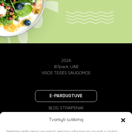
2026
©7pack, UAB
VISOS TEISĖS SAUGOMOS
E-PARDUOTUVĖ
BLOG STRAIPSNIAI
PRIVATUMO POLITIKA
Tvarkyti sutikimą
NAUDOJIMOSI TAISYKLĖS
Siekdami teikti geriausią patirtį, įrenginio informacijai saugoti ir (arba)