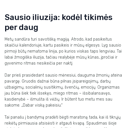
Sausio iliuzija: kodėl tikimės
per daug
Metų sandūra turi savotišką magiją. Atrodo, kad pasikeitus
skaičiui kalendoriuje, kartu pasikeis ir mūsų elgesys. Lyg sausio
pirmoji būtų nematoma linija, po kurios viskas taps lengviau. Tai
labai žmogiška iliuzija, tačiau realybėje mūsų kūnas, įpročiai ir
gyvenimo ritmas nesikeičia per naktį.
Dar prieš prasidedant sausio mėnesiui, dauguma žmonių ateina
pavargę. Gruodis dažnai būna pilnas įsipareigojimų, darbų
užbaigimų, socialinių susitikimų, švenčių, emocijų. Organizmas
jau būna šiek tiek išsekęs, miego ritmas – išsibalansavęs,
kasdienybė – išmušta iš vėžių. Ir būtent tuo metu mes sau
sakome: „Dabar viską pakeisiu.“
Tai panašu į bandymą pradėti bėgti maratoną tada, kai iš tikrųjų
reikėtų pirmiausia atsisėsti ir atgauti kvapą. Spaudimas šioje