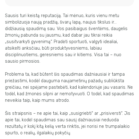
Sausis turi keistą reputaciją. Tai mėnuo, kuris vienu metu
simbolizuoja naują pradžią, švarų lapą, naujus tikslus ir…
didžiausią spaudimą sau. Vos pasibaigus šventėms, daugelis
žmonių pabunda su jausmu, kad dabar jau tikrai reikia
„susitvarkyti gyvenimą“. Pradėti sportuoti, valgyti idealiai,
atsikelti anksčiau, būti produktyvesniems, labiau
disciplinuotiems, geresniems sau ir kitiems. Visa tai – nuo
sausio pirmosios.
Problema ta, kad būtent šis spaudimas dažniausiai ir tampa
priežastimi, kodėl dauguma naujametinių pažadų subliūkšta
greičiau, nei spėjame pastebėti, kad kalendoriuje jau vasaris. Ne
todėl, kad žmonės silpni ar nemotyvuoti. O todėl, kad spaudimas
neveikia taip, kaip mums atrodo.
Šis straipsnis – ne apie tai, kaip „susigriebti“ ar „prisiversti“. Jis
apie tai, kodėl spaudimas sau sausį dažniausiai neduoda
rezultatų ir kokį kitą kelią verta rinktis, jei norisi ne trumpalaikio
spurto, o realių, ilgalaikių pokyčių.