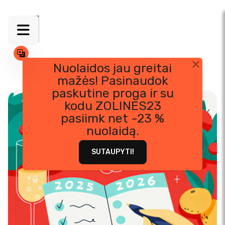
Nuolaidos jau greitai
mažės! Pasinaudok
Skip
paskutine proga ir su
to
kodu ZOLINES23
content
pasiimk net -23 %
nuolaidą.
SUTAUPYTI!