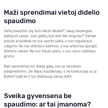
Maži sprendimai vietoj didelio
spaudimo
Vietoj klausimo „ką turiu daryti idealiai?“, daug naudingiau
paklausti savęs: „kas galėtų būti šiek tiek lengviau?“ Kartais
pokytis prasideda ne nuo sporto salės, o nuo reguliaraus
valgymo. Ne nuo ankstyvo kėlimosi, o nuo anksčiau išjungto
telefono vakare. Ne nuo tobulo plano, o nuo vieno stabilaus
įpročio.
Maži sprendimai turi didelę galią, nes jie nesukelia
pasipriešinimo. Jie telpa į kasdienybę, o ne konkuruoja su ja.
Būtent todėl jie ir turi didžiausią šansą išlikti.
Sveika gyvensena be
spaudimo: ar tai įmanoma?