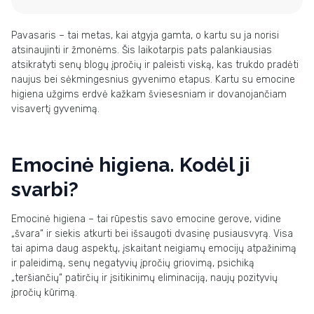
Pavasaris – tai metas, kai atgyja gamta, o kartu su ja norisi
atsinaujinti ir žmonėms. Šis laikotarpis pats palankiausias
atsikratyti senų blogų įpročių ir paleisti viską, kas trukdo pradėti
naujus bei sėkmingesnius gyvenimo etapus. Kartu su emocine
higiena užgims erdvė kažkam šviesesniam ir dovanojančiam
visavertį gyvenimą.
Emocinė higiena. Kodėl ji
svarbi?
Emocinė higiena – tai rūpestis savo emocine gerove, vidine
„švara“ ir siekis atkurti bei išsaugoti dvasinę pusiausvyrą. Visa
tai apima daug aspektų, įskaitant neigiamų emocijų atpažinimą
ir paleidimą, senų negatyvių įpročių griovimą, psichiką
„teršiančių“ patirčių ir įsitikinimų eliminaciją, naujų pozityvių
įpročių kūrimą.