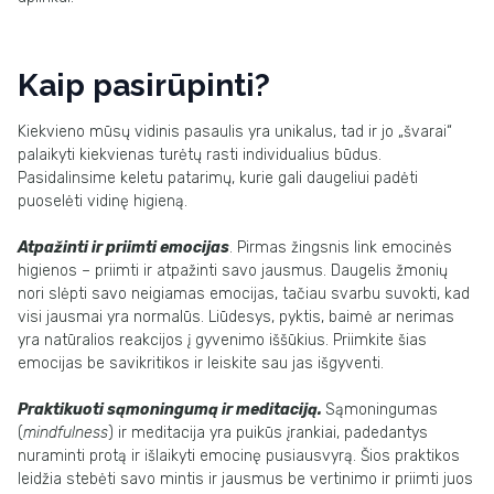
Kaip pasirūpinti?
Kiekvieno mūsų vidinis pasaulis yra unikalus, tad ir jo „švarai“
palaikyti kiekvienas turėtų rasti individualius būdus.
Pasidalinsime keletu patarimų, kurie gali daugeliui padėti
puoselėti vidinę higieną.
Atpažinti ir priimti emocijas
. Pirmas žingsnis link emocinės
higienos – priimti ir atpažinti savo jausmus. Daugelis žmonių
nori slėpti savo neigiamas emocijas, tačiau svarbu suvokti, kad
visi jausmai yra normalūs. Liūdesys, pyktis, baimė ar nerimas
yra natūralios reakcijos į gyvenimo iššūkius. Priimkite šias
emocijas be savikritikos ir leiskite sau jas išgyventi.
Praktikuoti sąmoningumą ir meditaciją.
Sąmoningumas
(
mindfulness
) ir meditacija yra puikūs įrankiai, padedantys
nuraminti protą ir išlaikyti emocinę pusiausvyrą. Šios praktikos
leidžia stebėti savo mintis ir jausmus be vertinimo ir priimti juos