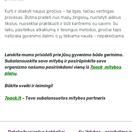
Kurti ir išlaikyti naujus įpročius – tai ilgas, tačiau vertingas
procesas. Būtina pradėti nuo mažų žingsnių, nustatyti aiškius
tikslus, nuosekliai praktikuoti ir būti kantriems su savimi. Su
laiku, pasitelkus atkaklumą ir teisingus metodus, įpročiai taps
natūralia gyvenimo dalimi, o jų teikiama nauda – nepakeičiama.
Leiskite mums prisidėti prie jūsų gyvenimo būdo gerinimo.
Subalansuokite savo mitybą ir pasirūpinkite savo
organizmo našumu pasirinkdami vieną iš
7pack mitybos
planų
.
Būkite sveiki ir laimingi!
7pack.lt
– Tavo subalansuotos mitybos partneris
Post