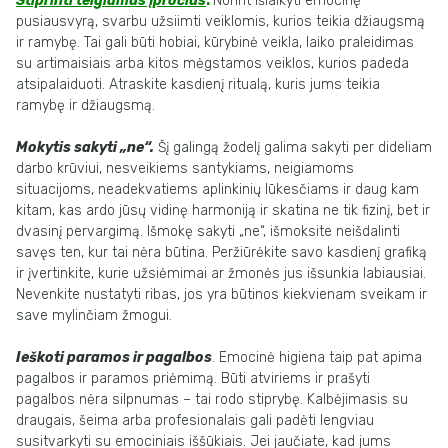
Stiprinti teigiamus įpročius
.
Norint išlaikyti emocinę
pusiausvyrą, svarbu užsiimti veiklomis, kurios teikia džiaugsmą
ir ramybę. Tai gali būti hobiai, kūrybinė veikla, laiko praleidimas
su artimaisiais arba kitos mėgstamos veiklos, kurios padeda
atsipalaiduoti. Atraskite kasdienį ritualą, kuris jums teikia
ramybę ir džiaugsmą.
Mokytis sakyti „ne“.
Šį galingą žodelį galima sakyti per dideliam
darbo krūviui, nesveikiems santykiams, neigiamoms
situacijoms, neadekvatiems aplinkinių lūkesčiams ir daug kam
kitam, kas ardo jūsų vidinę harmoniją ir skatina ne tik fizinį, bet ir
dvasinį pervargimą. Išmokę sakyti „ne“, išmoksite neišdalinti
savęs ten, kur tai nėra būtina. Peržiūrėkite savo kasdienį grafiką
ir įvertinkite, kurie užsiėmimai ar žmonės jus išsunkia labiausiai.
Nevenkite nustatyti ribas, jos yra būtinos kiekvienam sveikam ir
save mylinčiam žmogui.
Ieškoti paramos ir pagalbos
. Emocinė higiena taip pat apima
pagalbos ir paramos priėmimą. Būti atviriems ir prašyti
pagalbos nėra silpnumas – tai rodo stiprybę. Kalbėjimasis su
draugais, šeima arba profesionalais gali padėti lengviau
susitvarkyti su emociniais iššūkiais. Jei jaučiate, kad jums