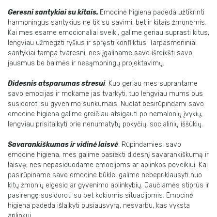
Geresni santykiai su kitais.
Emocinė higiena padeda užtikrinti
harmoningus santykius ne tik su savimi, bet ir kitais žmonėmis.
Kai mes esame emocionaliai sveiki, galime geriau suprasti kitus,
lengviau užmegzti ryšius ir spręsti konfliktus. Tarpasmeniniai
santykiai tampa tvaresni, nes įgaliname save išreikšti savo
jausmus be baimės ir nesąmoningų projektavimų.
Didesnis atsparumas stresui
. Kuo geriau mes suprantame
savo emocijas ir mokame jas tvarkyti, tuo lengviau mums bus
susidoroti su gyvenimo sunkumais. Nuolat besirūpindami savo
emocine higiena galime greičiau atsigauti po nemalonių įvykių,
lengviau prisitaikyti prie nenumatytų pokyčių, socialinių iššūkių.
Savarankiškumas ir vidinė laisvė
. Rūpindamiesi savo
emocine higiena, mes galime pasiekti didesnį savarankiškumą ir
laisvę, nes nepasiduodame emocijoms ar aplinkos poveikiui. Kai
pasirūpiname savo emocine būkle, galime nebepriklausyti nuo
kitų žmonių elgesio ar gyvenimo aplinkybių. Jaučiamės stiprūs ir
pasirengę susidoroti su bet kokiomis situacijomis. Emocinė
higiena padeda išlaikyti pusiausvyrą, nesvarbu, kas vyksta
aplinkui.