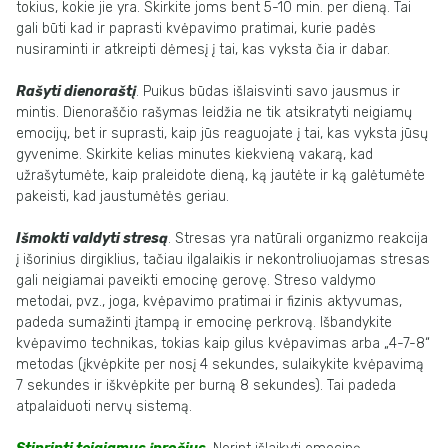
tokius, kokie jie yra. Skirkite joms bent 5-10 min. per dieną. Tai
gali būti kad ir paprasti kvėpavimo pratimai, kurie padės
nusiraminti ir atkreipti dėmesį į tai, kas vyksta čia ir dabar.
Rašyti dienoraštį
. Puikus būdas išlaisvinti savo jausmus ir
mintis. Dienoraščio rašymas leidžia ne tik atsikratyti neigiamų
emocijų, bet ir suprasti, kaip jūs reaguojate į tai, kas vyksta jūsų
gyvenime. Skirkite kelias minutes kiekvieną vakarą, kad
užrašytumėte, kaip praleidote dieną, ką jautėte ir ką galėtumėte
pakeisti, kad jaustumėtės geriau.
Išmokti valdyti stresą
. Stresas yra natūrali organizmo reakcija
į išorinius dirgiklius, tačiau ilgalaikis ir nekontroliuojamas stresas
gali neigiamai paveikti emocinę gerovę. Streso valdymo
metodai, pvz., joga, kvėpavimo pratimai ir fizinis aktyvumas,
padeda sumažinti įtampą ir emocinę perkrovą. Išbandykite
kvėpavimo technikas, tokias kaip gilus kvėpavimas arba „4-7-8“
metodas (įkvėpkite per nosį 4 sekundes, sulaikykite kvėpavimą
7 sekundes ir iškvėpkite per burną 8 sekundes). Tai padeda
atpalaiduoti nervų sistemą.