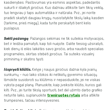
kasdienybės. Pastovumas yra esminis aspektas, padedantis
sukurti ir išlaikyti įpročius. Kuo dažniau atliksite tam tikrą veiklą,
tuo lengviau ji taps automatiška ir natūralia. Pvz., jei norite
pradėti skaityti daugiau knygų, nusistatykite tikslų laiką kasdien
(tarkime, prieš miegą), kada turite perskaityti bent kelis
puslapius.
Sekti pažangą
. Pažangos sekimas ne tik suteikia motyvacijos,
bet ir leidžia pamatyti, kaip toli nuėjote. Galite tiesiog užsirašyti,
kiek dienų iš eilės laikėtės savo įpročio, arba naudoti specialias
programėles, skirtas stebėti įpročius. Tai suteiks vizualinį
priminimą ir skatins tęsti.
Išspręsti kliūtis.
Kelyje į naujus įpročius dažnai kyla įvairių
sunkumų – nuo laiko stokos iki netikėtų gyvenimo situacijų.
Išmokite susidoroti su kliūtimis ir nepasiduokite, jei ne viskas
vyksta pagal planą. Planuokite, kaip įveiksite kliūtis, kurios gali
kilti. Pvz., jei turite tikslą sportuoti, bet dėl užimto darbo grafiko
neturite laiko, suplanuokite
treniruotes rytais
arba atlikite
trumpesnes, tačiau intensyvesnes.