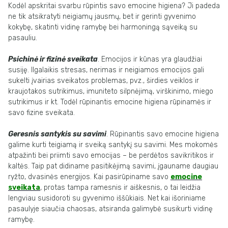
Kodėl apskritai svarbu rūpintis savo emocine higiena? Ji padeda
ne tik atsikratyti neigiamų jausmų, bet ir gerinti gyvenimo
kokybę, skatinti vidinę ramybę bei harmoningą sąveiką su
pasauliu.
Psichinė ir fizinė sveikata
. Emocijos ir kūnas yra glaudžiai
susiję. Ilgalaikis stresas, nerimas ir neigiamos emocijos gali
sukelti įvairias sveikatos problemas, pvz., širdies veiklos ir
kraujotakos sutrikimus, imuniteto silpnėjimą, virškinimo, miego
sutrikimus ir kt. Todėl rūpinantis emocine higiena rūpinamės ir
savo fizine sveikata.
Geresnis santykis su savimi
. Rūpinantis savo emocine higiena
galime kurti teigiamą ir sveiką santykį su savimi. Mes mokomės
atpažinti bei priimti savo emocijas – be perdėtos savikritikos ir
kaltės. Taip pat didiname pasitikėjimą savimi, įgauname daugiau
ryžto, dvasinės energijos. Kai pasirūpiname savo
emocine
sveikata
, protas tampa ramesnis ir aiškesnis, o tai leidžia
lengviau susidoroti su gyvenimo iššūkiais. Net kai išoriniame
pasaulyje siaučia chaosas, atsiranda galimybė susikurti vidinę
ramybę.