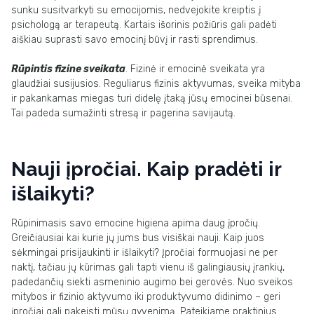
sunku susitvarkyti su emocijomis, nedvejokite kreiptis į
psichologą ar terapeutą. Kartais išorinis požiūris gali padėti
aiškiau suprasti savo emocinį būvį ir rasti sprendimus.
Rūpintis fizine sveikata
. Fizinė ir emocinė sveikata yra
glaudžiai susijusios. Reguliarus fizinis aktyvumas, sveika mityba
ir pakankamas miegas turi didelę įtaką jūsų emocinei būsenai.
Tai padeda sumažinti stresą ir pagerina savijautą.
Nauji įpročiai. Kaip pradėti ir
išlaikyti?
Rūpinimasis savo emocine higiena apima daug įpročių.
Greičiausiai kai kurie jų jums bus visiškai nauji. Kaip juos
sėkmingai prisijaukinti ir išlaikyti? Įpročiai formuojasi ne per
naktį, tačiau jų kūrimas gali tapti vienu iš galingiausių įrankių,
padedančių siekti asmeninio augimo bei gerovės. Nuo sveikos
mitybos ir fizinio aktyvumo iki produktyvumo didinimo – geri
įpročiai gali pakeisti mūsų gyvenimą. Pateikiame praktinius