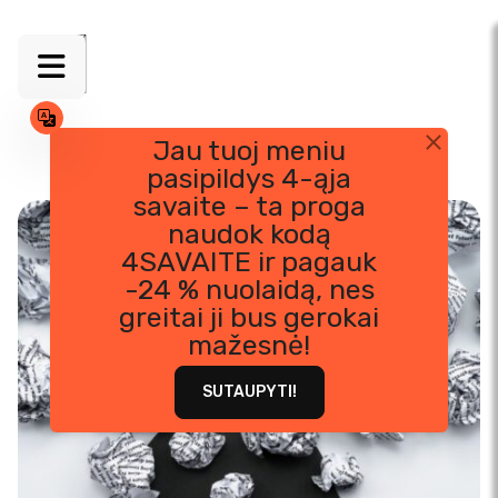
Jau tuoj meniu
pasipildys 4-ąja
Skip
savaite – ta proga
to
naudok kodą
content
4SAVAITE ir pagauk
-24 % nuolaidą, nes
greitai ji bus gerokai
mažesnė!
SUTAUPYTI!