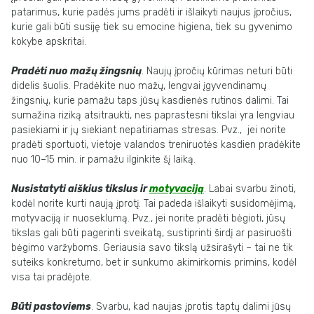
patarimus, kurie padės jums pradėti ir išlaikyti naujus įpročius,
kurie gali būti susiję tiek su emocine higiena, tiek su gyvenimo
kokybe apskritai.
Pradėti nuo mažų žingsnių
. Naujų įpročių kūrimas neturi būti
didelis šuolis. Pradėkite nuo mažų, lengvai įgyvendinamų
žingsnių, kurie pamažu taps jūsų kasdienės rutinos dalimi. Tai
sumažina riziką atsitraukti, nes paprastesni tikslai yra lengviau
pasiekiami ir jų siekiant nepatiriamas stresas. Pvz., jei norite
pradėti sportuoti, vietoje valandos treniruotės kasdien pradėkite
nuo 10–15 min. ir pamažu ilginkite šį laiką.
Nusistatyti aiškius tikslus ir
motyvaciją
.
Labai svarbu žinoti,
kodėl norite kurti naują įprotį. Tai padeda išlaikyti susidomėjimą,
motyvaciją ir nuoseklumą. Pvz., jei norite pradėti bėgioti, jūsų
tikslas gali būti pagerinti sveikatą, sustiprinti širdį ar pasiruošti
bėgimo varžyboms. Geriausia savo tikslą užsirašyti – tai ne tik
suteiks konkretumo, bet ir sunkumo akimirkomis primins, kodėl
visa tai pradėjote.
Būti pastoviems
. Svarbu, kad naujas įprotis taptų dalimi jūsų