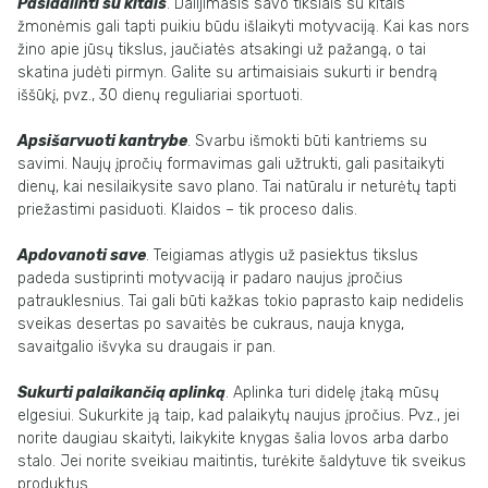
Pasidalinti su kitais
. Dalijimasis savo tikslais su kitais
žmonėmis gali tapti puikiu būdu išlaikyti motyvaciją. Kai kas nors
žino apie jūsų tikslus, jaučiatės atsakingi už pažangą, o tai
skatina judėti pirmyn. Galite su artimaisiais sukurti ir bendrą
iššūkį, pvz., 30 dienų reguliariai sportuoti.
Apsišarvuoti kantrybe
. Svarbu išmokti būti kantriems su
savimi. Naujų įpročių formavimas gali užtrukti, gali pasitaikyti
dienų, kai nesilaikysite savo plano. Tai natūralu ir neturėtų tapti
priežastimi pasiduoti. Klaidos – tik proceso dalis.
Apdovanoti save
. Teigiamas atlygis už pasiektus tikslus
padeda sustiprinti motyvaciją ir padaro naujus įpročius
patrauklesnius. Tai gali būti kažkas tokio paprasto kaip nedidelis
sveikas desertas po savaitės be cukraus, nauja knyga,
savaitgalio išvyka su draugais ir pan.
Sukurti palaikančią aplinką
. Aplinka turi didelę įtaką mūsų
elgesiui. Sukurkite ją taip, kad palaikytų naujus įpročius. Pvz., jei
norite daugiau skaityti, laikykite knygas šalia lovos arba darbo
stalo. Jei norite sveikiau maitintis, turėkite šaldytuve tik sveikus
produktus.