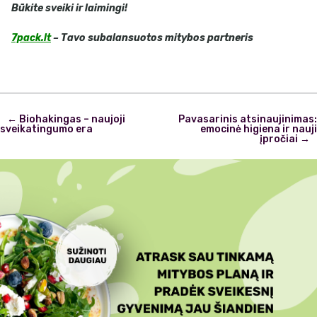
Būkite sveiki ir laimingi!
7pack.lt
– Tavo subalansuotos mitybos partneris
Post
←
Biohakingas – naujoji
Pavasarinis atsinaujinimas:
navigation
sveikatingumo era
emocinė higiena ir nauji
įpročiai
→