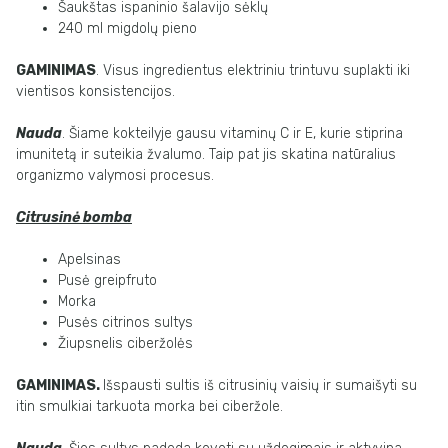
Šaukštas ispaninio šalavijo sėklų
240 ml migdolų pieno
GAMINIMAS
. Visus ingredientus elektriniu trintuvu suplakti iki
vientisos konsistencijos.
Nauda
. Šiame kokteilyje gausu vitaminų C ir E, kurie stiprina
imunitetą ir suteikia žvalumo. Taip pat jis skatina natūralius
organizmo valymosi procesus.
Citrusinė bomba
Apelsinas
Pusė greipfruto
Morka
Pusės citrinos sultys
Žiupsnelis ciberžolės
GAMINIMAS.
Išspausti sultis iš citrusinių vaisių ir sumaišyti su
itin smulkiai tarkuota morka bei ciberžole.