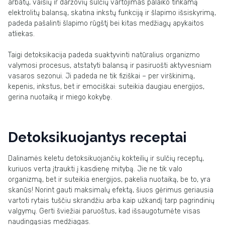
arbatų, vaisių ir daržovių sulčių vartojimas palaiko tinkamą
elektrolitų balansą, skatina inkstų funkciją ir šlapimo išsiskyrimą,
padeda pašalinti šlapimo rūgštį bei kitas medžiagų apykaitos
atliekas.
Taigi detoksikacija padeda suaktyvinti natūralius organizmo
valymosi procesus, atstatyti balansą ir pasiruošti aktyvesniam
vasaros sezonui. Ji padeda ne tik fiziškai – per virškinimą,
kepenis, inkstus, bet ir emociškai: suteikia daugiau energijos,
gerina nuotaiką ir miego kokybę.
Detoksikuojantys receptai
Dalinamės keletu detoksikuojančių kokteilių ir sulčių receptų,
kuriuos verta įtraukti į kasdienę mitybą. Jie ne tik valo
organizmą, bet ir suteikia energijos, pakelia nuotaiką, be to, yra
skanūs! Norint gauti maksimalų efektą, šiuos gėrimus geriausia
vartoti rytais tuščiu skrandžiu arba kaip užkandį tarp pagrindinių
valgymų. Gerti šviežiai paruoštus, kad išsaugotumėte visas
naudingąsias medžiagas.