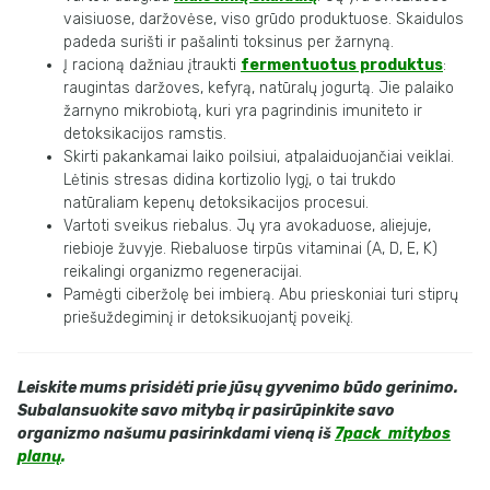
vaisiuose, daržovėse, viso grūdo produktuose. Skaidulos
padeda surišti ir pašalinti toksinus per žarnyną.
Į racioną dažniau įtraukti
fermentuotus produktus
:
raugintas daržoves, kefyrą, natūralų jogurtą. Jie palaiko
žarnyno mikrobiotą, kuri yra pagrindinis imuniteto ir
detoksikacijos ramstis.
Skirti pakankamai laiko poilsiui, atpalaiduojančiai veiklai.
Lėtinis stresas didina kortizolio lygį, o tai trukdo
natūraliam kepenų detoksikacijos procesui.
Vartoti sveikus riebalus. Jų yra avokaduose, aliejuje,
riebioje žuvyje. Riebaluose tirpūs vitaminai (A, D, E, K)
reikalingi organizmo regeneracijai.
Pamėgti ciberžolę bei imbierą. Abu prieskoniai turi stiprų
priešuždegiminį ir detoksikuojantį poveikį.
Leiskite mums prisidėti prie jūsų gyvenimo būdo gerinimo.
Subalansuokite savo mitybą ir pasirūpinkite savo
organizmo našumu pasirinkdami vieną iš
7pack mitybos
planų
.