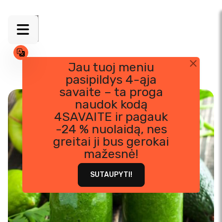
Jau tuoj meniu
pasipildys 4-ąja
Skip
savaite – ta proga
to
naudok kodą
content
4SAVAITE ir pagauk
-24 % nuolaidą, nes
greitai ji bus gerokai
mažesnė!
SUTAUPYTI!