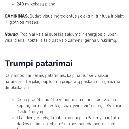
240 ml kokosų pieno
GAMINIMAS.
Sudėti visus ingredientus į elektrinį trintuvą ir plakti
iki glotnios masės.
Nauda
. Tropiniai vaisiai suteikia saldumo ir energijos pliūpsnį
visai dienai. Kokteilis taip pat valo žarnyną, gerina virškinimą.
Trumpi patarimai
Dalinamės dar keliais patarimais, kaip namuose visiškai
natūraliai ir be jokių papildomų preparatų paskatinti organizmo
detoksikaciją.
Dieną pradėti nuo šilto vandens su citrina. Jis skatina
kepenų fermentų veiklą, suaktyvina virškinimą ir švelniai
išvalo žarnyną.
Į kasdienę mitybą įtraukti kuo daugiau žalumynų ir žalių
daržovių. Jie pilni chlorofilo, kuris padeda neutralizuoti