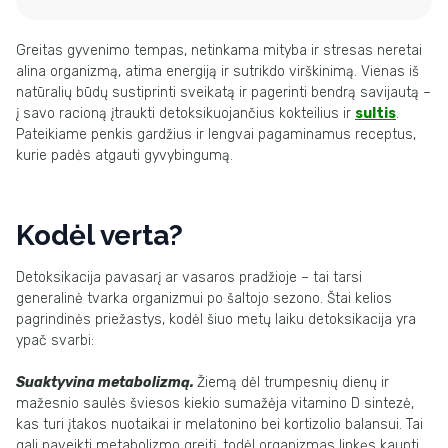
Greitas gyvenimo tempas, netinkama mityba ir stresas neretai
alina organizmą, atima energiją ir sutrikdo virškinimą. Vienas iš
natūralių būdų sustiprinti sveikatą ir pagerinti bendrą savijautą –
į savo racioną įtraukti detoksikuojančius kokteilius ir
sultis
.
Pateikiame penkis gardžius ir lengvai pagaminamus receptus,
kurie padės atgauti gyvybingumą.
Kodėl verta?
Detoksikacija pavasarį ar vasaros pradžioje – tai tarsi
generalinė tvarka organizmui po šaltojo sezono. Štai kelios
pagrindinės priežastys, kodėl šiuo metų laiku detoksikacija yra
ypač svarbi:
Suaktyvina metabolizmą.
Žiemą dėl trumpesnių dienų ir
mažesnio saulės šviesos kiekio sumažėja vitamino D sintezė,
kas turi įtakos nuotaikai ir melatonino bei kortizolio balansui. Tai
gali paveikti metabolizmo greitį, todėl organizmas linkęs kaupti