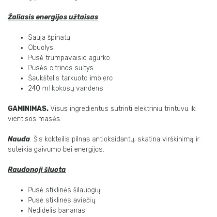
Žaliasis energijos užtaisas
Sauja špinatų
Obuolys
Pusė trumpavaisio agurko
Pusės citrinos sultys
Šaukštelis tarkuoto imbiero
240 ml kokosų vandens
GAMINIMAS.
Visus ingredientus sutrinti elektriniu trintuvu iki
vientisos masės.
Nauda
. Šis kokteilis pilnas antioksidantų, skatina virškinimą ir
suteikia gaivumo bei energijos.
Raudonoji šluota
Pusė stiklinės šilauogių
Pusė stiklinės aviečių
Nedidelis bananas