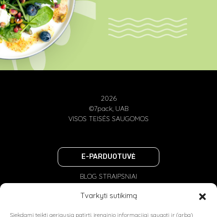
2026
©7pack, UAB
VISOS TEISĖS SAUGOMOS
E-PARDUOTUVĖ
BLOG STRAIPSNIAI
PRIVATUMO POLITIKA
Tvarkyti sutikimą
NAUDOJIMOSI TAISYKLĖS
Siekdami teikti geriausią patirtį, įrenginio informacijai saugoti ir (arba)