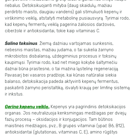
riebalus. Detoksikuojanti mityba (daug skaidulų, mažiau
perdirbto maisto, daugiau vandens) gali stimuliuoti kepenų ir
virškinimo veiklą, atstatyti metabolinę pusiausvyrą. Tyrimai rodo,
kad kepenų fermentų veiklą pagerina žaliosios daržovės,
ciberžolė ir antioksidantai, tokie kaip vitaminas C.
Šalina toksinus
. Žiemą dažniau vartojamas sunkesnis,
riebesnis maistas, mažiau judama, o tai sukelia žarnyno
mikrobiotos disbalansą, uždegiminius procesus ir toksinų
kaupimąsi. Tyrimai rodo, kad net miego kokybė šaltymečiu
dažnai būna prastesnė, o tai mažina ląstelinę regeneraciją.
Pavasarį bei vasaros pradžioje, kai kūnas natūraliai siekia
balanso, detoksikacija padeda aktyvinti kepenų fermentus,
paskatinti žarnyno peristaltiką, išvalyti kraują per limfinę sistemą
ir inkstus.
Gerina kepenų veiklą
.
Kepenys yra pagrindinis detoksikacijos
organas. Jos neutralizuoja kenksmingas medžiagas per dviejų
fazių procesą – oksidacijos ir konjugacijos. Tam būtinos
maistinės medžiagos, pvz., B grupės vitaminai (ypač B6, B12),
antioksidantai (glutationas, vitaminas C, E), amino rūgštys