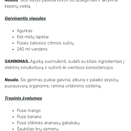
Nauda
. Šios sultys padeda kovoti su uždegimais ir aktyvina
kepenų veiklą.
Gaivinantis viesulas
Agurkas
Keli mėtų lapeliai
Pusės žaliosios citrinos sulčių
240 ml vandens
GAMINIMAS.
Agurką susmulkinti, sudėti su kitais ingredientais į
elektrinį smulkintuvą ir sutrinti iki vientisos konsistencijos.
Nauda.
Šis gėrimas puikiai gaivina, atkuria ir palaiko skysčių
pusiausvyrą organizme, ramina virškinimo sistemą.
Tropinis žvalumas
Pusė mango
Pusė banano
Pusė stiklinės ananasų gabaliukų
Šaukštas linų sėmenų