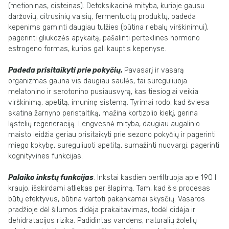
(metioninas, cisteinas). Detoksikacinė mityba, kurioje gausu
daržovių, citrusinių vaisių, fermentuotų produktų, padeda
kepenims gaminti daugiau tulžies (būtina riebalų virškinimui),
pagerinti gliukozės apykaitą, pašalinti perteklines hormono
estrogeno formas, kurios gali kauptis kepenyse.
Padeda prisitaikyti prie pokyčių.
Pavasarį ir vasarą
organizmas gauna vis daugiau saulės, tai sureguliuoja
melatonino ir serotonino pusiausvyrą, kas tiesiogiai veikia
virškinimą, apetitą, imuninę sistemą. Tyrimai rodo, kad šviesa
skatina žarnyno peristaltiką, mažina kortizolio kiekį, gerina
ląstelių regeneraciją. Lengvesnė mityba, daugiau augalinio
maisto leidžia geriau prisitaikyti prie sezono pokyčių ir pagerinti
miego kokybę, sureguliuoti apetitą, sumažinti nuovargį, pagerinti
kognityvines funkcijas.
Palaiko inkstų funkcijas
. Inkstai kasdien perfiltruoja apie 190 l
kraujo, išskirdami atliekas per šlapimą. Tam, kad šis procesas
būtų efektyvus, būtina vartoti pakankamai skysčių. Vasaros
pradžioje dėl šilumos didėja prakaitavimas, todėl didėja ir
dehidratacijos rizika. Padidintas vandens, natūralių žolelių