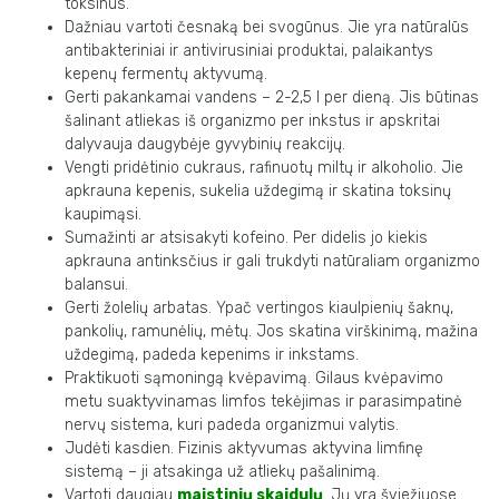
toksinus.
Dažniau vartoti česnaką bei svogūnus. Jie yra natūralūs
antibakteriniai ir antivirusiniai produktai, palaikantys
kepenų fermentų aktyvumą.
Gerti pakankamai vandens – 2-2,5 l per dieną. Jis būtinas
šalinant atliekas iš organizmo per inkstus ir apskritai
dalyvauja daugybėje gyvybinių reakcijų.
Vengti pridėtinio cukraus, rafinuotų miltų ir alkoholio. Jie
apkrauna kepenis, sukelia uždegimą ir skatina toksinų
kaupimąsi.
Sumažinti ar atsisakyti kofeino. Per didelis jo kiekis
apkrauna antinksčius ir gali trukdyti natūraliam organizmo
balansui.
Gerti žolelių arbatas. Ypač vertingos kiaulpienių šaknų,
pankolių, ramunėlių, mėtų. Jos skatina virškinimą, mažina
uždegimą, padeda kepenims ir inkstams.
Praktikuoti sąmoningą kvėpavimą. Gilaus kvėpavimo
metu suaktyvinamas limfos tekėjimas ir parasimpatinė
nervų sistema, kuri padeda organizmui valytis.
Judėti kasdien. Fizinis aktyvumas aktyvina limfinę
sistemą – ji atsakinga už atliekų pašalinimą.
Vartoti daugiau
maistinių skaidulų
. Jų yra šviežiuose