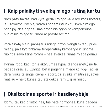
Kaip palaikyti sveiką miego rutiną kartu
Nors pats faktas, kad vyrai geriau miega šalia mylimos moters,
jau savaime įkvepia, svarbu nepamiršti ir kitų sveiko miego
principų. Net ir geriausias emocinis ryšys nekompensuos
nuolatinio miego trūkumo ar prasto režimo.
Pora turėtų siekti panašaus miego ritmo, vengti ekranų prieš
miegą, palaikyti tinkamą temperatūrą kambaryje ir, žinoma,
rūpintis savo fizine forma – nes sveikas kūnas miega geriau.
Tyrimai rodo, kad fizinis aktyvumas (ypač dienos metu) ne tik
padeda greičiau užmigti, bet ir pagerina miego kokybę. Tad jei
darai viską teisingai dieną – sportuoji, sveikai maitiniesi, stresi
mažiau – naktį kūnas tau atsidėkos ramiu, giliu miegu.
Oksitocinas sporte ir kasdienybėje
Įdomu tai, kad oksitocinas, tas pats hormonas, kuris padeda