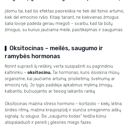
Įdomu tai, kad šis efektas pasireiškia ne tiek dėl fizinio artumo,
kiek dėl emocinio ryšio. Kitaip tariant, ne kiekvienas žmogus
šalia lovoje padeda geriau miegoti – svarbu, kad tai būtų
žmogus, su kuriuo jaučiama meilė, pasitikėjimas ir saugumas.
Oksitocinas – meilės, saugumo ir
ramybės hormonas
Norint suprasti šį reiškinį, verta susipažinti su pagrindiniu
kaltininku –
oksitocinu.
Tai hormonas, kuris išsiskiria mūsų
organizme, kai jaučiame artumą, prisilietimą, švelnumą ar
emocinį ryšį. Jo lygis padidėja apkabinus mylimą žmogų,
kalbantis, bučiuojantis ar tiesiog laikantis ranką.
Oksitocinas mažina streso hormono – kortizolio – kiekį, lėtina
širdies ritmą, mažina kraujospūdį ir siunčia smegenims aiškų
signalą:
tu saugus.
Šis „saugumo kodas“ leidžia kūnui
atsipalaiduoti ir pereiti į gilesnes miego fazes.