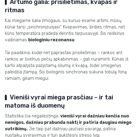
Artumo galia: prisilietimas, kvapas ir
ritmas
Kai miegame šalia žmogaus, su kuriuo esame artimi, mūsų
kūnai tarsi „sinchronizuojasi“. Kvėpavimas, širdies ritmas, net
kūno temperatūra pradeda derintis tarpusavyje. Šis reiškinys
vadinamas
biologiniu rezonansu
.
Tai paaiškina, kodėl net paprastas prisilietimas – rankos ant
rankos ar švelnus pečių apkabinimas – gali nuraminti. Kūnas iš
karto atpažįsta pažįstamą šilumą ir kvapą, todėl smegenys
paleidžia įtampą. Šis biologinis sinchronas sukuria tobulą foną
ramiam, giliam miegui.
Vieniši vyrai miega prasčiau – ir tai
matoma iš duomenų
Statistika čia negailestinga:
vieniši vyrai dažniau kenčia nuo
nemigos, dažniau prabunda naktį ir patiria daugiau miego
sutrikimų.
Jie taip pat dažniau jaučiasi pavargę, patiria
nuotaikų svyravimus ir turi aukštesnį streso lygį.