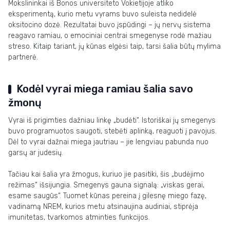
Mokslininkai iš Bonos universiteto Vokietijoje atliko
eksperimentą, kurio metu vyrams buvo suleista nedidelė
oksitocino dozė. Rezultatai buvo įspūdingi – jų nervų sistema
reagavo ramiau, o emociniai centrai smegenyse rodė mažiau
streso. Kitaip tariant, jų kūnas elgėsi taip, tarsi šalia būtų mylima
partnerė.
Kodėl vyrai miega ramiau šalia savo
žmonų
Vyrai iš prigimties dažniau linkę „budėti“. Istoriškai jų smegenys
buvo programuotos saugoti, stebėti aplinką, reaguoti į pavojus.
Dėl to vyrai dažnai miega jautriau – jie lengviau pabunda nuo
garsų ar judesių.
Tačiau kai šalia yra žmogus, kuriuo jie pasitiki, šis „budėjimo
režimas“ išsijungia. Smegenys gauna signalą: „viskas gerai,
esame saugūs“. Tuomet kūnas pereina į gilesnę miego fazę,
vadinamą NREM, kurios metu atsinaujina audiniai, stiprėja
imunitetas, tvarkomos atminties funkcijos.