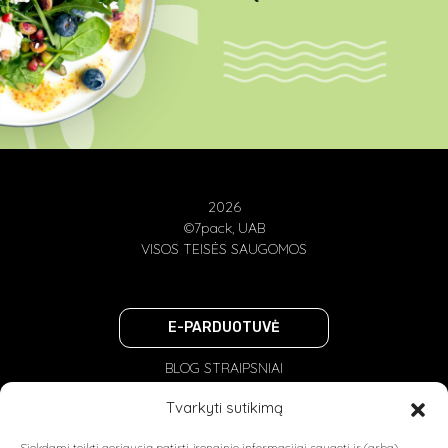
2026
©7pack, UAB
VISOS TEISĖS SAUGOMOS
E-PARDUOTUVĖ
BLOG STRAIPSNIAI
PRIVATUMO POLITIKA
Tvarkyti sutikimą
NAUDOJIMOSI TAISYKLĖS
Siekdami teikti geriausią patirtį, įrenginio informacijai saugoti ir (arba)