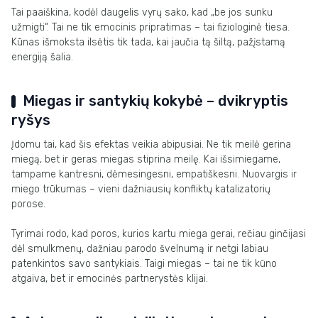
Tai paaiškina, kodėl daugelis vyrų sako, kad „be jos sunku
užmigti“. Tai ne tik emocinis pripratimas – tai fiziologinė tiesa.
Kūnas išmoksta ilsėtis tik tada, kai jaučia tą šiltą, pažįstamą
energiją šalia.
Miegas ir santykių kokybė – dvikryptis
ryšys
Įdomu tai, kad šis efektas veikia abipusiai. Ne tik meilė gerina
miegą, bet ir geras miegas stiprina meilę. Kai išsimiegame,
tampame kantresni, dėmesingesni, empatiškesni. Nuovargis ir
miego trūkumas – vieni dažniausių konfliktų katalizatorių
porose.
Tyrimai rodo, kad poros, kurios kartu miega gerai, rečiau ginčijasi
dėl smulkmenų, dažniau parodo švelnumą ir netgi labiau
patenkintos savo santykiais. Taigi miegas – tai ne tik kūno
atgaiva, bet ir emocinės partnerystės klijai.