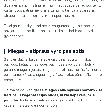
vyrams geriau miegoti šalia savo partnerių, turi ir kitų naudų. Jis
didina empatiją, mažina nerimą ir net padeda geriau susitelkti.
Kai žmogus patiria meilę ar artumą, jis tampa atsparesnis
stresui – o tai tiesiogiai veikia ir sportinius rezultatus.
Todėl galima sakyti, kad meilė, saugumas ir gera emocinė
savijauta – tai ne tik romantikos reikalas, bet ir dalis sveikos
gyvensenos.
Miegas – stipraus vyro paslaptis
Šiandien dažnai kalbame apie discipliną, sportą, mitybą,
papildus. Tačiau tikras jėgos pagrindas slypi po antklode –
gerame miege. Ir jei tas miegas dar lydimas meilės, švelnumo
bei artumo, kūnas atsigauna greičiau, protas būna aiškesnis, o
emocijos stabilesnės.
Galima sakyti, kad
geras miegas šalia mylimos moters – tai
natūralus regeneracijos būdas, kurio nepakeis jokie
papildai.
Tai tarsi nematomas energijos šaltinis, kurį duoda ne
kava ar maistas, o emocinis ryšys.