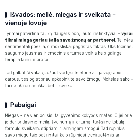
Išvados: meilė, miegas ir sveikata –
vienoje lovoje
Tyrimai patvirtina tai, ką daugelis porų jautė instinktyviai –
vyrai
tikrai miega geriau šalia savo žmonų ar partnerei
. Tai nėra
sentimentali poezija, o moksliškai pagrįstas faktas. Oksitocinas,
saugumo jausmas ir emocinis artumas veikia kaip galinga
terapija kūnui ir protui.
Tad galbūt šį vakarą, užuot vartęsi telefone ar galvoję apie
darbus, tiesiog stipriau apkabinkite savo žmogų. Mokslas sako –
tai ne tik romantiška, bet ir sveika.
Pabaigai
Miegas – ne vien poilsis, tai gyvenimo kokybės matas. O jei prie
jo dar pridėsime meilę, švelnumą ir artumą, turėsime tobulą
formulę sveikam, stipriam ir laimingam žmogui. Tad rūpinkis
savo miegu taip pat rimtai, kaip rūpiniesi treniruotėmis ar