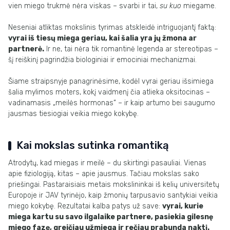
vien miego trukmė nėra viskas – svarbi ir tai,
su kuo
miegame.
Neseniai atliktas mokslinis tyrimas atskleidė intriguojantį faktą:
vyrai iš tiesų miega geriau, kai šalia yra jų žmona ar
partnerė.
Ir ne, tai nėra tik romantinė legenda ar stereotipas –
šį reiškinį pagrindžia biologiniai ir emociniai mechanizmai.
Šiame straipsnyje panagrinėsime, kodėl vyrai geriau išsimiega
šalia mylimos moters, kokį vaidmenį čia atlieka oksitocinas –
vadinamasis „meilės hormonas“ – ir kaip artumo bei saugumo
jausmas tiesiogiai veikia miego kokybę.
Kai mokslas sutinka romantiką
Atrodytų, kad miegas ir meilė – du skirtingi pasauliai. Vienas
apie fiziologiją, kitas – apie jausmus. Tačiau mokslas sako
priešingai. Pastaraisiais metais mokslininkai iš kelių universitetų
Europoje ir JAV tyrinėjo, kaip žmonių tarpusavio santykiai veikia
miego kokybę. Rezultatai kalba patys už save:
vyrai, kurie
miega kartu su savo ilgalaike partnere, pasiekia gilesnę
miego fazę, greičiau užmiega ir rečiau prabunda naktį.