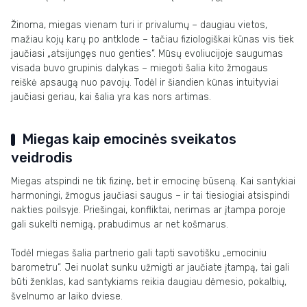
Žinoma, miegas vienam turi ir privalumų – daugiau vietos,
mažiau kojų karų po antklode – tačiau fiziologiškai kūnas vis tiek
jaučiasi „atsijungęs nuo genties“. Mūsų evoliucijoje saugumas
visada buvo grupinis dalykas – miegoti šalia kito žmogaus
reiškė apsaugą nuo pavojų. Todėl ir šiandien kūnas intuityviai
jaučiasi geriau, kai šalia yra kas nors artimas.
Miegas kaip emocinės sveikatos
veidrodis
Miegas atspindi ne tik fizinę, bet ir emocinę būseną. Kai santykiai
harmoningi, žmogus jaučiasi saugus – ir tai tiesiogiai atsispindi
nakties poilsyje. Priešingai, konfliktai, nerimas ar įtampa poroje
gali sukelti nemigą, prabudimus ar net košmarus.
Todėl miegas šalia partnerio gali tapti savotišku „emociniu
barometru“. Jei nuolat sunku užmigti ar jaučiate įtampą, tai gali
būti ženklas, kad santykiams reikia daugiau dėmesio, pokalbių,
švelnumo ar laiko dviese.