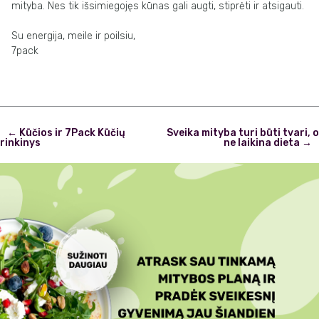
mityba. Nes tik išsimiegojęs kūnas gali augti, stiprėti ir atsigauti.
Su energija, meile ir poilsiu,
7pack
Post
←
Kūčios ir 7Pack Kūčių
Sveika mityba turi būti tvari, o
navigation
rinkinys
ne laikina dieta
→