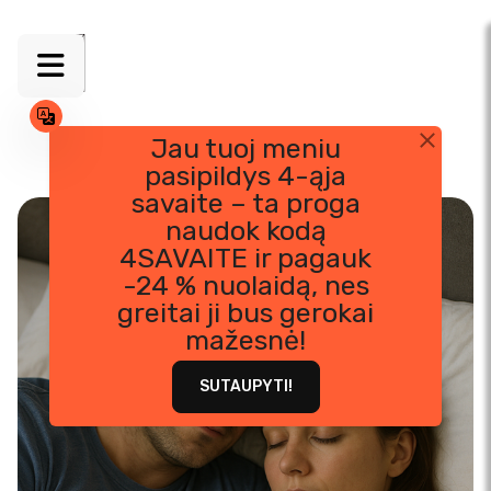
Jau tuoj meniu
pasipildys 4-ąja
Skip
savaite – ta proga
to
naudok kodą
content
4SAVAITE ir pagauk
-24 % nuolaidą, nes
greitai ji bus gerokai
mažesnė!
SUTAUPYTI!