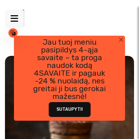
Jau tuoj meniu
pasipildys 4-ąja
Skip
savaite – ta proga
to
naudok kodą
content
4SAVAITE ir pagauk
-24 % nuolaidą, nes
greitai ji bus gerokai
mažesnė!
SUTAUPYTI!