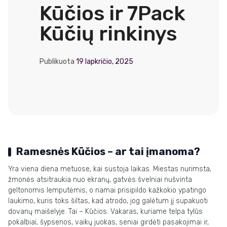
Kūčios ir 7Pack
Kūčių rinkinys
Publikuota
19 lapkričio, 2025
Ramesnės Kūčios – ar tai įmanoma?
Yra viena diena metuose, kai sustoja laikas. Miestas nurimsta,
žmonės atsitraukia nuo ekranų, gatvės švelniai nušvinta
geltonomis lemputėmis, o namai prisipildo kažkokio ypatingo
laukimo, kuris toks šiltas, kad atrodo, jog galėtum jį supakuoti
dovanų maišelyje. Tai – Kūčios. Vakaras, kuriame telpa tylūs
pokalbiai, šypsenos, vaikų juokas, seniai girdėti pasakojimai ir,