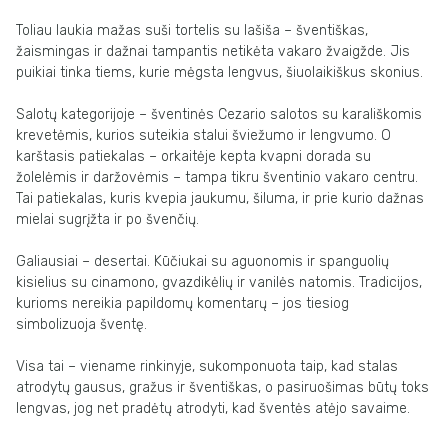
Toliau laukia mažas suši tortelis su lašiša – šventiškas,
žaismingas ir dažnai tampantis netikėta vakaro žvaigžde. Jis
puikiai tinka tiems, kurie mėgsta lengvus, šiuolaikiškus skonius.
Salotų kategorijoje – šventinės Cezario salotos su karališkomis
krevetėmis, kurios suteikia stalui šviežumo ir lengvumo. O
karštasis patiekalas – orkaitėje kepta kvapni dorada su
žolelėmis ir daržovėmis – tampa tikru šventinio vakaro centru.
Tai patiekalas, kuris kvepia jaukumu, šiluma, ir prie kurio dažnas
mielai sugrįžta ir po švenčių.
Galiausiai – desertai. Kūčiukai su aguonomis ir spanguolių
kisielius su cinamono, gvazdikėlių ir vanilės natomis. Tradicijos,
kurioms nereikia papildomų komentarų – jos tiesiog
simbolizuoja šventę.
Visa tai – viename rinkinyje, sukomponuota taip, kad stalas
atrodytų gausus, gražus ir šventiškas, o pasiruošimas būtų toks
lengvas, jog net pradėtų atrodyti, kad šventės atėjo savaime.