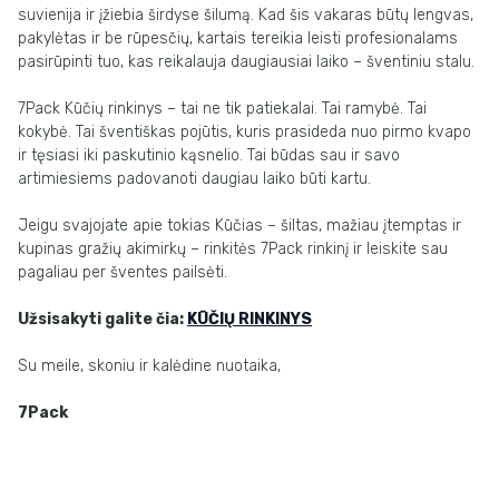
suvienija ir įžiebia širdyse šilumą. Kad šis vakaras būtų lengvas,
pakylėtas ir be rūpesčių, kartais tereikia leisti profesionalams
pasirūpinti tuo, kas reikalauja daugiausiai laiko – šventiniu stalu.
7Pack Kūčių rinkinys – tai ne tik patiekalai. Tai ramybė. Tai
kokybė. Tai šventiškas pojūtis, kuris prasideda nuo pirmo kvapo
ir tęsiasi iki paskutinio kąsnelio. Tai būdas sau ir savo
artimiesiems padovanoti daugiau laiko būti kartu.
Jeigu svajojate apie tokias Kūčias – šiltas, mažiau įtemptas ir
kupinas gražių akimirkų – rinkitės 7Pack rinkinį ir leiskite sau
pagaliau per šventes pailsėti.
Užsisakyti galite čia:
KŪČIŲ RINKINYS
Su meile, skoniu ir kalėdine nuotaika,
7Pack