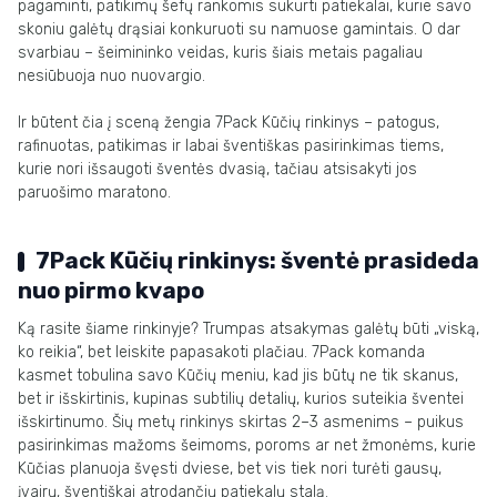
pagaminti, patikimų šefų rankomis sukurti patiekalai, kurie savo
skoniu galėtų drąsiai konkuruoti su namuose gamintais. O dar
svarbiau – šeimininko veidas, kuris šiais metais pagaliau
nesiūbuoja nuo nuovargio.
Ir būtent čia į sceną žengia 7Pack Kūčių rinkinys – patogus,
rafinuotas, patikimas ir labai šventiškas pasirinkimas tiems,
kurie nori išsaugoti šventės dvasią, tačiau atsisakyti jos
paruošimo maratono.
7Pack Kūčių rinkinys: šventė prasideda
nuo pirmo kvapo
Ką rasite šiame rinkinyje? Trumpas atsakymas galėtų būti „viską,
ko reikia“, bet leiskite papasakoti plačiau. 7Pack komanda
kasmet tobulina savo Kūčių meniu, kad jis būtų ne tik skanus,
bet ir išskirtinis, kupinas subtilių detalių, kurios suteikia šventei
išskirtinumo. Šių metų rinkinys skirtas 2–3 asmenims – puikus
pasirinkimas mažoms šeimoms, poroms ar net žmonėms, kurie
Kūčias planuoja švęsti dviese, bet vis tiek nori turėti gausų,
įvairų, šventiškai atrodančių patiekalų stalą.