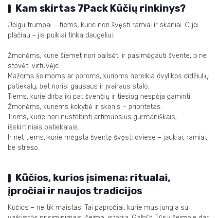
Kam skirtas 7Pack Kūčių rinkinys?
Jeigu trumpai – tiems, kurie nori švęsti ramiai ir skaniai. O jei
plačiau – jis puikiai tinka daugeliui:
Žmonėms, kurie šiemet nori pailsėti ir pasimėgauti švente, o ne
stovėti virtuvėje.
Mažoms šeimoms ar poroms, kurioms nereikia dvylikos didžiulių
patiekalų, bet norisi gausaus ir įvairaus stalo.
Tiems, kurie dirba iki pat švenčių ir tiesiog nespėja gaminti.
Žmonėms, kuriems kokybė ir skonis – prioritetas.
Tiems, kurie nori nustebinti artimuosius gurmaniškais,
išskirtiniais patiekalais.
Ir net tiems, kurie mėgsta šventę švęsti dviese – jaukiai, ramiai,
be streso.
Kūčios, kurios įsimena: ritualai,
įpročiai ir naujos tradicijos
Kūčios – ne tik maistas. Tai papročiai, kurie mus jungia su
vaikystės prisiminimais, šeima, istorija. Galbūt Jūsų šeimoje dar