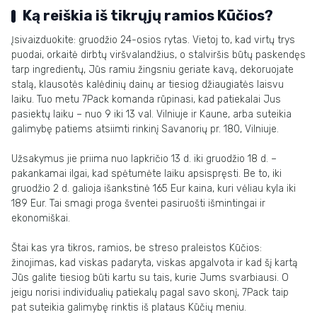
Ką reiškia iš tikrųjų ramios Kūčios?
Įsivaizduokite: gruodžio 24-osios rytas. Vietoj to, kad virtų trys
puodai, orkaitė dirbtų viršvalandžius, o stalviršis būtų paskendęs
tarp ingredientų, Jūs ramiu žingsniu geriate kavą, dekoruojate
stalą, klausotės kalėdinių dainų ar tiesiog džiaugiatės laisvu
laiku. Tuo metu 7Pack komanda rūpinasi, kad patiekalai Jus
pasiektų laiku – nuo 9 iki 13 val. Vilniuje ir Kaune, arba suteikia
galimybę patiems atsiimti rinkinį Savanorių pr. 180, Vilniuje.
Užsakymus jie priima nuo lapkričio 13 d. iki gruodžio 18 d. –
pakankamai ilgai, kad spėtumėte laiku apsispręsti. Be to, iki
gruodžio 2 d. galioja išankstinė 165 Eur kaina, kuri vėliau kyla iki
189 Eur. Tai smagi proga šventei pasiruošti išmintingai ir
ekonomiškai.
Štai kas yra tikros, ramios, be streso praleistos Kūčios:
žinojimas, kad viskas padaryta, viskas apgalvota ir kad šį kartą
Jūs galite tiesiog būti kartu su tais, kurie Jums svarbiausi. O
jeigu norisi individualių patiekalų pagal savo skonį, 7Pack taip
pat suteikia galimybę rinktis iš plataus Kūčių meniu.