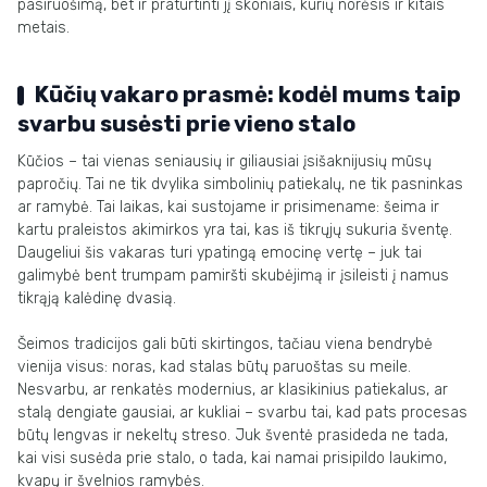
pasiruošimą, bet ir praturtinti jį skoniais, kurių norėsis ir kitais
metais.
Kūčių vakaro prasmė: kodėl mums taip
svarbu susėsti prie vieno stalo
Kūčios – tai vienas seniausių ir giliausiai įsišaknijusių mūsų
papročių. Tai ne tik dvylika simbolinių patiekalų, ne tik pasninkas
ar ramybė. Tai laikas, kai sustojame ir prisimename: šeima ir
kartu praleistos akimirkos yra tai, kas iš tikrųjų sukuria šventę.
Daugeliui šis vakaras turi ypatingą emocinę vertę – juk tai
galimybė bent trumpam pamiršti skubėjimą ir įsileisti į namus
tikrąją kalėdinę dvasią.
Šeimos tradicijos gali būti skirtingos, tačiau viena bendrybė
vienija visus: noras, kad stalas būtų paruoštas su meile.
Nesvarbu, ar renkatės modernius, ar klasikinius patiekalus, ar
stalą dengiate gausiai, ar kukliai – svarbu tai, kad pats procesas
būtų lengvas ir nekeltų streso. Juk šventė prasideda ne tada,
kai visi susėda prie stalo, o tada, kai namai prisipildo laukimo,
kvapų ir švelnios ramybės.