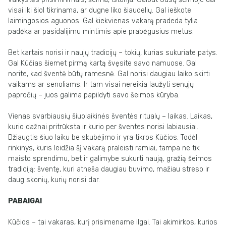
visai iki šiol tikrinama, ar dugne liko šiaudelių. Gal ieškote
laimingosios aguonos. Gal kiekvienas vakarą pradeda tylia
padėka ar pasidalijimu mintimis apie prabėgusius metus.
Bet kartais norisi ir naujų tradicijų – tokių, kurias sukuriate patys.
Gal Kūčias šiemet pirmą kartą švęsite savo namuose. Gal
norite, kad šventė būtų ramesnė. Gal norisi daugiau laiko skirti
vaikams ar senoliams. Ir tam visai nereikia laužyti senųjų
papročių – juos galima papildyti savo šeimos kūryba.
Vienas svarbiausių šiuolaikinės šventės ritualų – laikas. Laikas,
kurio dažnai pritrūksta ir kurio per šventes norisi labiausiai.
Džiaugtis šiuo laiku be skubėjimo ir yra tikros Kūčios. Todėl
rinkinys, kuris leidžia šį vakarą praleisti ramiai, tampa ne tik
maisto sprendimu, bet ir galimybe sukurti naują, gražią šeimos
tradiciją: šventę, kuri atneša daugiau buvimo, mažiau streso ir
daug skonių, kurių norisi dar.
PABAIGAI
Kūčios – tai vakaras, kurį prisimename ilgai. Tai akimirkos, kurios