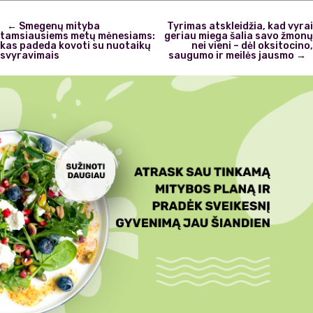
Post
←
Smegenų mityba
Tyrimas atskleidžia, kad vyrai
navigation
tamsiausiems metų mėnesiams:
geriau miega šalia savo žmonų
kas padeda kovoti su nuotaikų
nei vieni – dėl oksitocino,
svyravimais
saugumo ir meilės jausmo
→