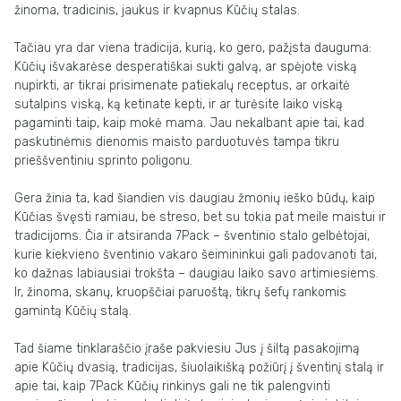
žinoma, tradicinis, jaukus ir kvapnus Kūčių stalas.
Tačiau yra dar viena tradicija, kurią, ko gero, pažįsta dauguma:
Kūčių išvakarėse desperatiškai sukti galvą, ar spėjote viską
nupirkti, ar tikrai prisimenate patiekalų receptus, ar orkaitė
sutalpins viską, ką ketinate kepti, ir ar turėsite laiko viską
pagaminti taip, kaip mokė mama. Jau nekalbant apie tai, kad
paskutinėmis dienomis maisto parduotuvės tampa tikru
prieššventiniu sprinto poligonu.
Gera žinia ta, kad šiandien vis daugiau žmonių ieško būdų, kaip
Kūčias švęsti ramiau, be streso, bet su tokia pat meile maistui ir
tradicijoms. Čia ir atsiranda 7Pack – šventinio stalo gelbėtojai,
kurie kiekvieno šventinio vakaro šeimininkui gali padovanoti tai,
ko dažnas labiausiai trokšta – daugiau laiko savo artimiesiems.
Ir, žinoma, skanų, kruopščiai paruoštą, tikrų šefų rankomis
gamintą Kūčių stalą.
Tad šiame tinklaraščio įraše pakviesiu Jus į šiltą pasakojimą
apie Kūčių dvasią, tradicijas, šiuolaikišką požiūrį į šventinį stalą ir
apie tai, kaip 7Pack Kūčių rinkinys gali ne tik palengvinti