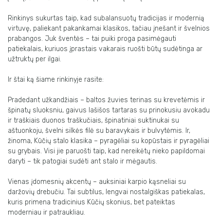
Rinkinys sukurtas taip, kad subalansuotų tradicijas ir modernią
virtuvę, paliekant pakankamai klasikos, tačiau įnešant ir švelnios
prabangos. Juk šventės – tai puiki proga pasimėgauti
patiekalais, kuriuos įprastais vakarais ruošti būtų sudėtinga ar
užtruktų per ilgai.
Ir štai ką šiame rinkinyje rasite:
Pradedant užkandžiais – baltos žuvies terinas su krevetėmis ir
špinatų sluoksniu, gaivus lašišos tartaras su prinokusiu avokadu
ir traškiais duonos traškučiais, špinatiniai suktinukai su
aštuonkoju, švelni silkės filė su baravykais ir bulvytėmis. Ir,
žinoma, Kūčių stalo klasika – pyragėliai su kopūstais ir pyragėliai
su grybais. Visi jie paruošti taip, kad nereikėtų nieko papildomai
daryti – tik patogiai sudėti ant stalo ir mėgautis.
Vienas įdomesnių akcentų – auksiniai karpio kąsneliai su
daržovių drebučiu. Tai subtilus, lengvai nostalgiškas patiekalas,
kuris primena tradicinius Kūčių skonius, bet pateiktas
moderniau ir patraukliau.