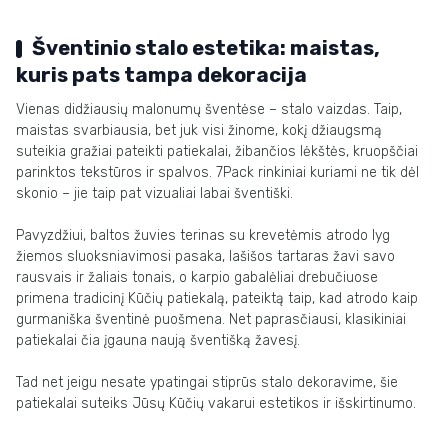
Šventinio stalo estetika: maistas,
kuris pats tampa dekoracija
Vienas didžiausių malonumų šventėse – stalo vaizdas. Taip,
maistas svarbiausia, bet juk visi žinome, kokį džiaugsmą
suteikia gražiai pateikti patiekalai, žibančios lėkštės, kruopščiai
parinktos tekstūros ir spalvos. 7Pack rinkiniai kuriami ne tik dėl
skonio – jie taip pat vizualiai labai šventiški.
Pavyzdžiui, baltos žuvies terinas su krevetėmis atrodo lyg
žiemos sluoksniavimosi pasaka, lašišos tartaras žavi savo
rausvais ir žaliais tonais, o karpio gabalėliai drebučiuose
primena tradicinį Kūčių patiekalą, pateiktą taip, kad atrodo kaip
gurmaniška šventinė puošmena. Net paprasčiausi, klasikiniai
patiekalai čia įgauna naują šventišką žavesį.
Tad net jeigu nesate ypatingai stiprūs stalo dekoravime, šie
patiekalai suteiks Jūsų Kūčių vakarui estetikos ir išskirtinumo.