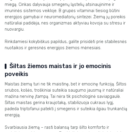
miegą. Cinkas dalyvauja smegenų ląstelių atsinaujinime ir
imuninės sistemos veikloje. B grupės vitaminai tiesiog būtini
energijos gamybai ir neuromediatorių sintezei. Žiemą jų poreikis
natūraliai padidėja, nes organizmas aktyviau kovoja su stresu ir
nuovargiu.
Rinkdamiesi kokybiškus papildus, galite prisidėti prie stabilesnės
nuotaikos ir geresnės energijos žiemos mėnesiais.
Šiltas žiemos maistas ir jo emocinis
poveikis
Maistas žiemą turi ne tik maistinę, bet ir emocinę funkciją. Šiltos
sriubos, košės, troškiniai suteikia saugumo jausmą ir natūraliai
mažina nervinę įtampą. Tai nėra tik psichologinė saviapgaulė.
Šiltas maistas gerina kraujotaką, stabilizuoja cukraus lygį,
padeda triptofanui patekti į smegenis ir suteikia ilgiau trunkančią
energiją.
Svarbiausia žiemą – rasti balansą tarp šilto komforto ir