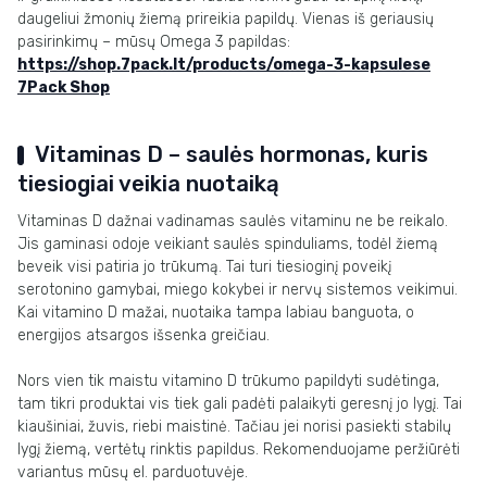
daugeliui žmonių žiemą prireikia papildų. Vienas iš geriausių
pasirinkimų – mūsų Omega 3 papildas:
https://shop.7pack.lt/products/omega-3-kapsulese
7Pack Shop
Vitaminas D – saulės hormonas, kuris
tiesiogiai veikia nuotaiką
Vitaminas D dažnai vadinamas saulės vitaminu ne be reikalo.
Jis gaminasi odoje veikiant saulės spinduliams, todėl žiemą
beveik visi patiria jo trūkumą. Tai turi tiesioginį poveikį
serotonino gamybai, miego kokybei ir nervų sistemos veikimui.
Kai vitamino D mažai, nuotaika tampa labiau banguota, o
energijos atsargos išsenka greičiau.
Nors vien tik maistu vitamino D trūkumo papildyti sudėtinga,
tam tikri produktai vis tiek gali padėti palaikyti geresnį jo lygį. Tai
kiaušiniai, žuvis, riebi maistinė. Tačiau jei norisi pasiekti stabilų
lygį žiemą, vertėtų rinktis papildus. Rekomenduojame peržiūrėti
variantus mūsų el. parduotuvėje.