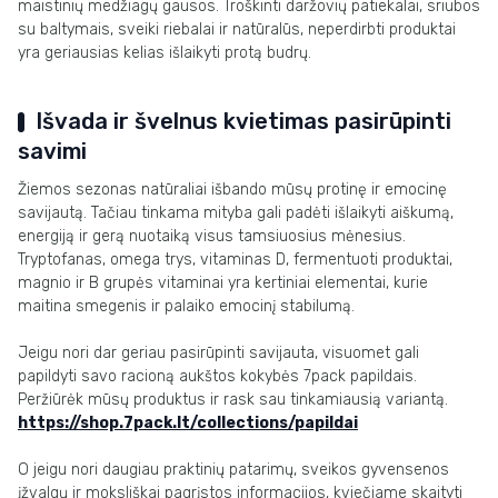
maistinių medžiagų gausos. Troškinti daržovių patiekalai, sriubos
su baltymais, sveiki riebalai ir natūralūs, neperdirbti produktai
yra geriausias kelias išlaikyti protą budrų.
Išvada ir švelnus kvietimas pasirūpinti
savimi
Žiemos sezonas natūraliai išbando mūsų protinę ir emocinę
savijautą. Tačiau tinkama mityba gali padėti išlaikyti aiškumą,
energiją ir gerą nuotaiką visus tamsiuosius mėnesius.
Tryptofanas, omega trys, vitaminas D, fermentuoti produktai,
magnio ir B grupės vitaminai yra kertiniai elementai, kurie
maitina smegenis ir palaiko emocinį stabilumą.
Jeigu nori dar geriau pasirūpinti savijauta, visuomet gali
papildyti savo racioną aukštos kokybės 7pack papildais.
Peržiūrėk mūsų produktus ir rask sau tinkamiausią variantą.
https://shop.7pack.lt/collections/papildai
O jeigu nori daugiau praktinių patarimų, sveikos gyvensenos
įžvalgų ir moksliškai pagrįstos informacijos, kviečiame skaityti