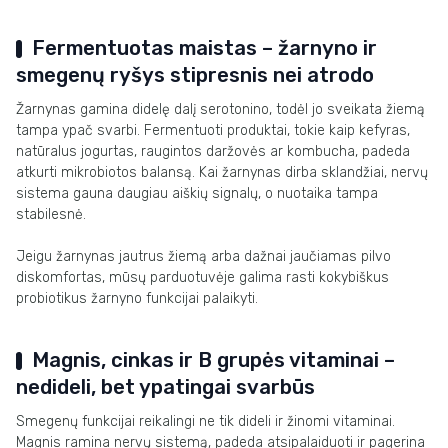
Fermentuotas maistas – žarnyno ir
smegenų ryšys stipresnis nei atrodo
Žarnynas gamina didelę dalį serotonino, todėl jo sveikata žiemą
tampa ypač svarbi. Fermentuoti produktai, tokie kaip kefyras,
natūralus jogurtas, raugintos daržovės ar kombucha, padeda
atkurti mikrobiotos balansą. Kai žarnynas dirba sklandžiai, nervų
sistema gauna daugiau aiškių signalų, o nuotaika tampa
stabilesnė.
Jeigu žarnynas jautrus žiemą arba dažnai jaučiamas pilvo
diskomfortas, mūsų parduotuvėje galima rasti kokybiškus
probiotikus žarnyno funkcijai palaikyti.
Magnis, cinkas ir B grupės vitaminai –
nedideli, bet ypatingai svarbūs
Smegenų funkcijai reikalingi ne tik dideli ir žinomi vitaminai.
Magnis ramina nervų sistemą, padeda atsipalaiduoti ir pagerina