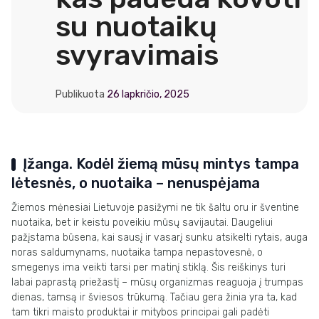
su nuotaikų
svyravimais
Publikuota
26 lapkričio, 2025
Įžanga. Kodėl žiemą mūsų mintys tampa
lėtesnės, o nuotaika – nenuspėjama
Žiemos mėnesiai Lietuvoje pasižymi ne tik šaltu oru ir šventine
nuotaika, bet ir keistu poveikiu mūsų savijautai. Daugeliui
pažįstama būsena, kai sausį ir vasarį sunku atsikelti rytais, auga
noras saldumynams, nuotaika tampa nepastovesnė, o
smegenys ima veikti tarsi per matinį stiklą. Šis reiškinys turi
labai paprastą priežastį – mūsų organizmas reaguoja į trumpas
dienas, tamsą ir šviesos trūkumą. Tačiau gera žinia yra ta, kad
tam tikri maisto produktai ir mitybos principai gali padėti