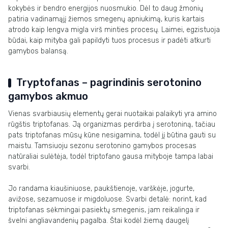
kokybės ir bendro energijos nuosmukio. Dėl to daug žmonių
patiria vadinamąjį žiemos smegenų apniukimą, kuris kartais
atrodo kaip lengva migla virš minties procesų. Laimei, egzistuoja
būdai, kaip mityba gali papildyti tuos procesus ir padėti atkurti
gamybos balansą.
Tryptofanas – pagrindinis serotonino
gamybos akmuo
Vienas svarbiausių elementų gerai nuotaikai palaikyti yra amino
rūgštis triptofanas. Ją organizmas perdirba į serotoniną, tačiau
pats triptofanas mūsų kūne nesigamina, todėl jį būtina gauti su
maistu. Tamsiuoju sezonu serotonino gamybos procesas
natūraliai sulėtėja, todėl triptofano gausa mityboje tampa labai
svarbi.
Jo randama kiaušiniuose, paukštienoje, varškėje, jogurte,
avižose, sezamuose ir migdoluose. Svarbi detalė: norint, kad
triptofanas sėkmingai pasiektų smegenis, jam reikalinga ir
švelni angliavandenių pagalba. Štai kodėl žiemą daugelį