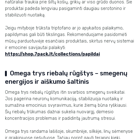
natūraliai traukia prie šiltų košių, grikių ar viso grūdo duonos. Šie
produktai padeda lengviau pasigaminti daugiau serotonino ir
stabilizuoti nuotaiką.
Jeigu mityboje trūksta triptofano ar jo apykaitos palaikymo,
papildymas gali būti tikslingas. Rekomenduojame pasidomėti
mūsų parduotuvėje esančiais produktais, skirtus nervų sistemai
ir emocinei savijautai palaikyti:
https://shop.7pack.lt/collections/papildai
Omega trys riebalų rūgštys – smegenų
energijos ir aiškumo šaltinis
Omega trys riebalų rūgštys itin svarbios smegenų sveikatai.
Jos pagerina neuronų komunikaciją, stabilizuoja nuotaiką ir
sumažina emocinius svyravimus, kurie žiemą būna ryškiausi.
Šių riebalų trūkumas dažnai sukelia nuovargį, dėmesio
koncentracijos problemas ir padidintą jautrumą stresui.
Omega trys randama lašišoje, skumbrėje, silkėje, linų sėmenyse
ir graikiniuose riešutuose. Tačiau norint gauti terapinį kiekį,