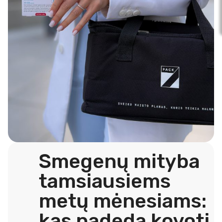
Smegenų mityba
tamsiausiems
metų mėnesiams:
kas padeda kovoti