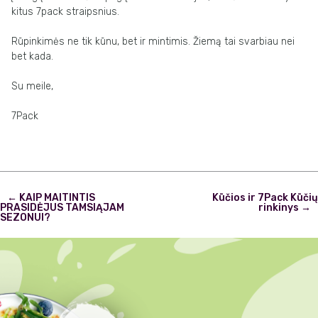
kitus 7pack straipsnius.
Rūpinkimės ne tik kūnu, bet ir mintimis. Žiemą tai svarbiau nei
bet kada.
Su meile,
7Pack
Post
←
KAIP MAITINTIS
Kūčios ir 7Pack Kūčių
navigation
PRASIDĖJUS TAMSIĄJAM
rinkinys
→
SEZONUI?