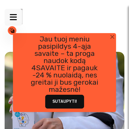
Jau tuoj meniu
pasipildys 4-ąja
Skip
savaite – ta proga
to
naudok kodą
content
4SAVAITE ir pagauk
-24 % nuolaidą, nes
greitai ji bus gerokai
mažesnė!
SUTAUPYTI!