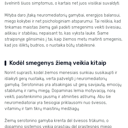
švelninti šiuos simptomus, o kartais net juos visiškai suvaldyti.
Mityba daro įtaką neuromediatorių gamybai, energijos balansui,
miego kokybei ir net psichologiniam atsparumui. Tai reiškia, kad
tinkamas maistas žiemą gali padėti smegenims veikti šviesiau,
aiškiau ir stabiliau, nepaisant to, kas vyksta lauke. Šiame
straipsnyje gilinsimės į tai, kaip žiemos metu maitinti smegenis,
kad jos išliktų budrios, o nuotaika būtų stabilesnė.
Kodėl smegenys žiemą veikia kitaip
Norint suprasti, kodėl žiemos mėnesiais sunkiau susikaupti ir
išlaikyti gerą nuotaiką, verta pažvelgti į neuromediatorių
gamybą. Serotoninas yra atsakingas už gerą savijautą, emocijų
stabilumą ir ramų miegą. Dopaminas lemia motyvaciją, norą
veikti, pasitenkinimo jausmą ir atminties aštrumą. Abu šie
neuromediatoriai yra tiesiogiai priklausomi nuo šviesos,
vitaminų ir tam tikrų maistinių medžiagų.
Žiemą serotonino gamyba krenta dėl šviesos trūkumo, o
dopamino sistemos veikia prasčiau dėl prastesnės miego