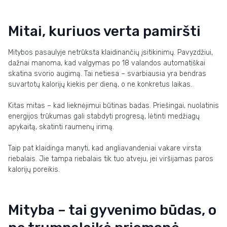
Mitai, kuriuos verta pamiršti
Mitybos pasaulyje netrūksta klaidinančių įsitikinimų. Pavyzdžiui,
dažnai manoma, kad valgymas po 18 valandos automatiškai
skatina svorio augimą. Tai netiesa – svarbiausia yra bendras
suvartotų kalorijų kiekis per dieną, o ne konkretus laikas.
Kitas mitas – kad lieknėjimui būtinas badas. Priešingai, nuolatinis
energijos trūkumas gali stabdyti progresą, lėtinti medžiagų
apykaitą, skatinti raumenų irimą.
Taip pat klaidinga manyti, kad angliavandeniai vakare virsta
riebalais. Jie tampa riebalais tik tuo atveju, jei viršijamas paros
kalorijų poreikis.
Mityba – tai gyvenimo būdas, o