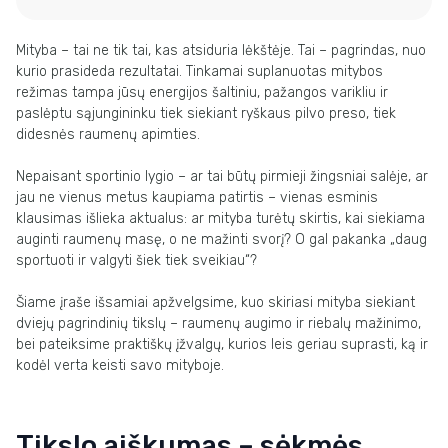
Mityba – tai ne tik tai, kas atsiduria lėkštėje. Tai – pagrindas, nuo
kurio prasideda rezultatai. Tinkamai suplanuotas mitybos
režimas tampa jūsų energijos šaltiniu, pažangos varikliu ir
paslėptu sąjungininku tiek siekiant ryškaus pilvo preso, tiek
didesnės raumenų apimties.
Nepaisant sportinio lygio – ar tai būtų pirmieji žingsniai salėje, ar
jau ne vienus metus kaupiama patirtis – vienas esminis
klausimas išlieka aktualus: ar mityba turėtų skirtis, kai siekiama
auginti raumenų masę, o ne mažinti svorį? O gal pakanka „daug
sportuoti ir valgyti šiek tiek sveikiau“?
Šiame įraše išsamiai apžvelgsime, kuo skiriasi mityba siekiant
dviejų pagrindinių tikslų – raumenų augimo ir riebalų mažinimo,
bei pateiksime praktiškų įžvalgų, kurios leis geriau suprasti, ką ir
kodėl verta keisti savo mityboje.
Tikslo aiškumas – sėkmės