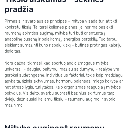
pradžia
Pirmasis ir svarbiausias principas – mityba visada turi atitikti
konkretų tikslą. Tai tarsi kelionės planas: jei norima pasiekti
raumenų apimties augimą, mityba turi būti orientuota į
anabolinę būseną ir palaikomąjį energijos perteklių. Tuo tarpu,
siekiant sumažinti kūno riebalų kiekį – būtinas protingas kalorijų
deficitas.
Nors dažnai tikimasi, kad sportuojančio žmogaus mityba
universali – daugiau baltymų, mažiau saldumynų – realybė yra
gerokai sudėtingesnė. Individualūs faktoriai, tokie kaip medžiagų
apykaita, fizinis aktyvumas, hormonų balansas, miego kokybė ar
net streso lygis, turi įtakos, kaip organizmas reaguoja į mitybos
pokyčius. Vis dėlto, svarbu suprasti bazinius skirtumus tarp
dviejų dažniausiai keliamų tikslų – raumenų augimo ir svorio
mažinimo.