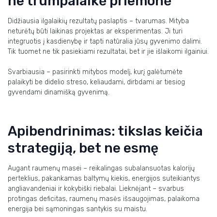
ne trumpalaikė priemonė
Didžiausia ilgalaikių rezultatų paslaptis – tvarumas. Mityba
neturėtų būti laikinas projektas ar eksperimentas. Ji turi
integruotis į kasdienybę ir tapti natūralia jūsų gyvenimo dalimi.
Tik tuomet ne tik pasiekiami rezultatai, bet ir jie išlaikomi ilgainiui.
Svarbiausia – pasirinkti mitybos modelį, kurį galėtumėte
palaikyti be didelio streso, keliaudami, dirbdami ar tiesiog
gyvendami dinamišką gyvenimą.
Apibendrinimas: tikslas keičia
strategiją, bet ne esmę
Augant raumenų masei – reikalingas subalansuotas kalorijų
perteklius, pakankamas baltymų kiekis, energijos suteikiantys
angliavandeniai ir kokybiški riebalai. Lieknėjant – svarbus
protingas deficitas, raumenų masės išsaugojimas, palaikoma
energija bei sąmoningas santykis su maistu.