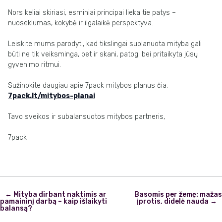
Nors keliai skiriasi, esminiai principai lieka tie patys –
nuoseklumas, kokybė ir ilgalaikė perspektyva.
Leiskite mums parodyti, kad tikslingai suplanuota mityba gali
būti ne tik veiksminga, bet ir skani, patogi bei pritaikyta jūsų
gyvenimo ritmui.
Sužinokite daugiau apie 7pack mitybos planus čia:
7pack.lt/mitybos-planai
Tavo sveikos ir subalansuotos mitybos partneris,
7pack
Post
←
Mityba dirbant naktimis ar
Basomis per žemę: mažas
navigation
pamaininį darbą – kaip išlaikyti
įprotis, didelė nauda
→
balansą?