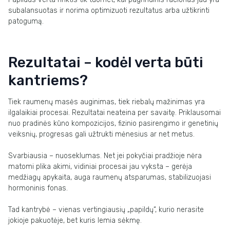
subalansuotas ir norima optimizuoti rezultatus arba užtikrinti
patogumą.
Rezultatai – kodėl verta būti
kantriems?
Tiek raumenų masės auginimas, tiek riebalų mažinimas yra
ilgalaikiai procesai. Rezultatai neateina per savaitę. Priklausomai
nuo pradinės kūno kompozicijos, fizinio pasirengimo ir genetinių
veiksnių, progresas gali užtrukti mėnesius ar net metus.
Svarbiausia – nuoseklumas. Net jei pokyčiai pradžioje nėra
matomi plika akimi, vidiniai procesai jau vyksta – gerėja
medžiagų apykaita, auga raumenų atsparumas, stabilizuojasi
hormoninis fonas.
Tad kantrybė – vienas vertingiausių „papildų“, kurio nerasite
jokioje pakuotėje, bet kuris lemia sėkmę.