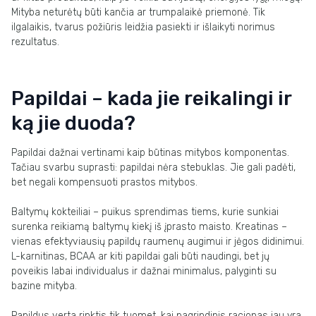
Mityba neturėtų būti kančia ar trumpalaikė priemonė. Tik
ilgalaikis, tvarus požiūris leidžia pasiekti ir išlaikyti norimus
rezultatus.
Papildai – kada jie reikalingi ir
ką jie duoda?
Papildai dažnai vertinami kaip būtinas mitybos komponentas.
Tačiau svarbu suprasti: papildai nėra stebuklas. Jie gali padėti,
bet negali kompensuoti prastos mitybos.
Baltymų kokteiliai – puikus sprendimas tiems, kurie sunkiai
surenka reikiamą baltymų kiekį iš įprasto maisto. Kreatinas –
vienas efektyviausių papildų raumenų augimui ir jėgos didinimui.
L-karnitinas, BCAA ar kiti papildai gali būti naudingi, bet jų
poveikis labai individualus ir dažnai minimalus, palyginti su
bazine mityba.
Papildus verta rinktis tik tuomet, kai pagrindinis racionas jau yra