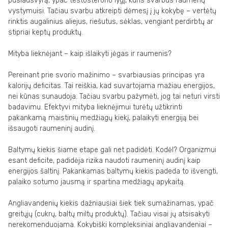
pusiausvyrą, ypač testosterono lygį, kuris svarbus raumenų
vystymuisi. Tačiau svarbu atkreipti dėmesį į jų kokybę – vertėtų
rinktis augalinius aliejus, riešutus, sėklas, vengiant perdirbtų ar
stipriai keptų produktų.
Mityba lieknėjant – kaip išlaikyti jėgas ir raumenis?
Pereinant prie svorio mažinimo – svarbiausias principas yra
kalorijų deficitas. Tai reiškia, kad suvartojama mažiau energijos,
nei kūnas sunaudoja. Tačiau svarbu pažymėti, jog tai neturi virsti
badavimu. Efektyvi mityba lieknėjimui turėtų užtikrinti
pakankamą maistinių medžiagų kiekį, palaikyti energiją bei
išsaugoti raumeninį audinį.
Baltymų kiekis šiame etape gali net padidėti. Kodėl? Organizmui
esant deficite, padidėja rizika naudoti raumeninį audinį kaip
energijos šaltinį. Pakankamas baltymų kiekis padeda to išvengti,
palaiko sotumo jausmą ir spartina medžiagų apykaitą.
Angliavandenių kiekis dažniausiai šiek tiek sumažinamas, ypač
greitųjų (cukrų, baltų miltų produktų). Tačiau visai jų atsisakyti
nerekomenduojama. Kokybiški kompleksiniai angliavandeniai –