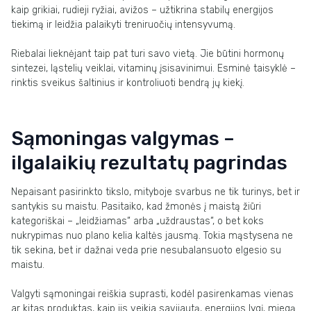
kaip grikiai, rudieji ryžiai, avižos – užtikrina stabilų energijos
tiekimą ir leidžia palaikyti treniruočių intensyvumą.
Riebalai lieknėjant taip pat turi savo vietą. Jie būtini hormonų
sintezei, ląstelių veiklai, vitaminų įsisavinimui. Esminė taisyklė –
rinktis sveikus šaltinius ir kontroliuoti bendrą jų kiekį.
Sąmoningas valgymas –
ilgalaikių rezultatų pagrindas
Nepaisant pasirinkto tikslo, mityboje svarbus ne tik turinys, bet ir
santykis su maistu. Pasitaiko, kad žmonės į maistą žiūri
kategoriškai – „leidžiamas“ arba „uždraustas“, o bet koks
nukrypimas nuo plano kelia kaltės jausmą. Tokia mąstysena ne
tik sekina, bet ir dažnai veda prie nesubalansuoto elgesio su
maistu.
Valgyti sąmoningai reiškia suprasti, kodėl pasirenkamas vienas
ar kitas produktas, kaip jis veikia savijautą, energijos lygį, miegą.