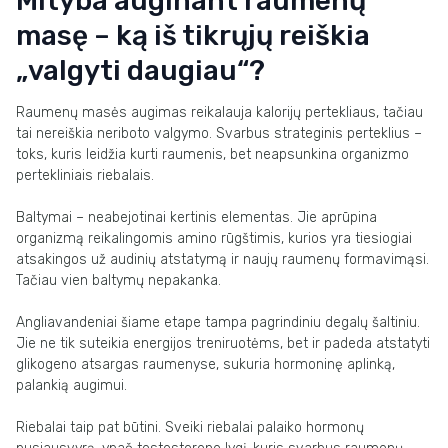
Mityba auginant raumenų
masę – ką iš tikrųjų reiškia
„valgyti daugiau“?
Raumenų masės augimas reikalauja kalorijų pertekliaus, tačiau
tai nereiškia neriboto valgymo. Svarbus strateginis perteklius –
toks, kuris leidžia kurti raumenis, bet neapsunkina organizmo
pertekliniais riebalais.
Baltymai – neabejotinai kertinis elementas. Jie aprūpina
organizmą reikalingomis amino rūgštimis, kurios yra tiesiogiai
atsakingos už audinių atstatymą ir naujų raumenų formavimąsi.
Tačiau vien baltymų nepakanka.
Angliavandeniai šiame etape tampa pagrindiniu degalų šaltiniu.
Jie ne tik suteikia energijos treniruotėms, bet ir padeda atstatyti
glikogeno atsargas raumenyse, sukuria hormoninę aplinką,
palankią augimui.
Riebalai taip pat būtini. Sveiki riebalai palaiko hormonų