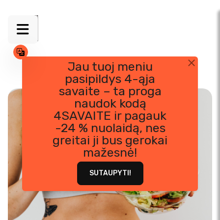
Jau tuoj meniu
pasipildys 4-ąja
Skip
savaite – ta proga
to
naudok kodą
content
4SAVAITE ir pagauk
-24 % nuolaidą, nes
greitai ji bus gerokai
mažesnė!
SUTAUPYTI!