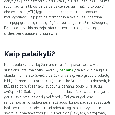
daryti įtaką cholesterolio kiekiui kraujyje ir kraujospūdžiui. Tyrimai
rodo, kad tam tikros gerosios bakterijos gali mažinti „blogojo“
cholesterolio (MTL) lygį ir slopinti uždegiminius procesus
kraujagyslėse. Taip pat jos fermentuoja skaidulas ir gamina
trumpųjų grandinių riebalų rūgštis, kurios gali mažinti uždegimą.
Dėl tokio poveikio mažėja infarkto, insulto ir kitų pavojingų
širdies bei kraujagyslių ligų rizika.
Kaip palaikyti?
Norint palaikyti sveiką žarnyno mikroflorą svarbiausia yra
subalansuotai maitintis. Svarbu į
racioną
įtraukti kuo daugiau
skaidulinio maisto (šviežių daržovių, vaisių, viso grūdo produktų
ir kt.), fermentuotų produktų (jogurto, kefyro, raugintų daržovių ir
kt.), prebiotikų (česnakų, svogūnų, bananų, obuolių, kriaušių,
avižų ir kt.). Saikingai naudingas ir juodasis šokoladas, nes jame
gausu sveikatai palankių polifenolių. Tai yra augaluose
randamos antioksidacinės medžiagos, kurios padeda apsaugoti
ląsteles nuo pažeidimų ir turi priešuždegiminių savybių. Itin
svarbus ir pakankamas (1,5-2 l per dieną) skysčių vartojimas,