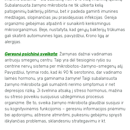
Subalansuota žarnyno mikrobiota ne tik užkerta kelią
patogeninių bakterijų plitimui, bet ir padeda gaminti imunines
medžiagas, slopinančias jau prasidėjusias infekcijas. Gerėja
organizmo gebėjimas atpažinti ir sunaikinti kenksmingus
mikroorganizmus. Beje, nustatyta, kad gerųjų bakterijų trūkumas
gali skatinti autoimunines ligas, pavyzdžiui, Krono ligą ar
alergijas.
Geresnė psichinė sveikata
.
Žarnynas dažnai vadinamas
antruoju smegenų centru. Taip yra dėl tiesioginio ryšio su
centrine nervų sistema per mikrobiotos–žarnyno–smegenų ašį.
Pavyzdžiui, tyrimai rodo, kad iki 90 % serotonino, dar vadinamo
laimės hormonu, yra gaminama žarnyne! Taigi subalansuota
žarnyno mikrobiota gali sumažinti nerimo simptomus ir net
depresijos riziką. Ji švelnina atsaką į streso hormonus, mažina
su streso poveikiu susijusius uždegiminius procesus
organizme. Be to, sveika žarnyno mikrobiota glaudžiai susijusi ir
su kognityvinėmis funkcijomis – geresniu informacijos priėmimu
bei apdorojimu, aštresne atmintimi, puikesniu gebėjimu spręsti
iškylančias problemas, sklandesniu strategavimu ir kt.