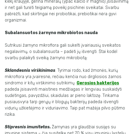
kiekį kraujyje, gerina mineralų (ypač kalcio ir magnio) įsisavinimą
ir net gali turėti teigiamą poveikį psichinei sveikatai. Svarbu
pabrėžti, kad skirtingai nei probiotikai, prebiotikai nėra gyvi
organizmai.
Subalansuotos žarnyno mikrobiotos nauda
Sutrikusi žarnyno mikroflora gali sukelti įvairiausių sveikatos
negalavimų, o subalansuota – padėti jų išvengti. Štai kodėl
svarbu palaikyti sveiką žarnyno mikrobiotą:
Sklandesnis virškinimas
. Tyrimai rodo, kad žmonės, kurių
mikroflora yra įvairesnė, rečiau kenčia nuo dirgliosios žarnos
sindromo ir kitų virškinimo sutrikimų.
Gerosios bakterijos
padeda įsisavinti maistines medžiagas ir lengviau suskaidyti
sudėtingas, pavyzdžiui, skaidulas ar pieno laktozę. Tinkama
pusiausvyra tarp gerųjų ir blogųjų bakterijų padeda išvengti
vidurių užkietėjimo ir viduriavimo. Taip pat mažėja pilvo pūtimo
rizika.
Stipresnis imunitetas.
Žarnynas yra glaudžiai susijęs su
imunine sistema – čia susitelkę net 70 % visų imuninių ląstelių.