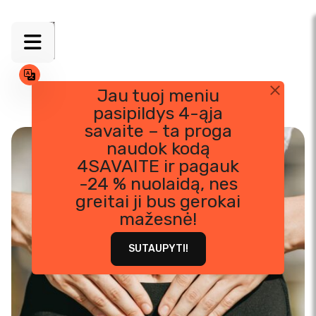
Jau tuoj meniu
pasipildys 4-ąja
Skip
savaite – ta proga
to
naudok kodą
content
4SAVAITE ir pagauk
-24 % nuolaidą, nes
greitai ji bus gerokai
mažesnė!
SUTAUPYTI!