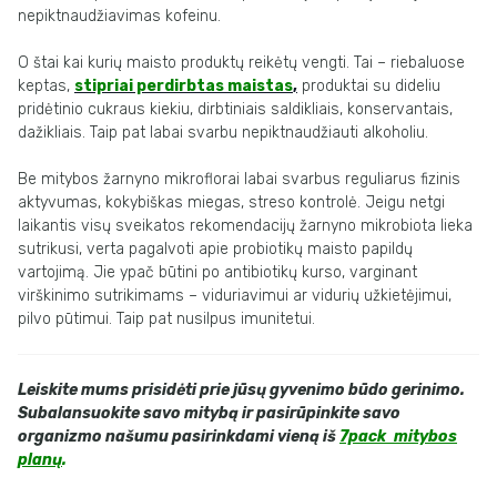
nepiktnaudžiavimas kofeinu.
O štai kai kurių maisto produktų reikėtų vengti. Tai – riebaluose
keptas,
stipriai perdirbtas maistas
,
produktai su dideliu
pridėtinio cukraus kiekiu, dirbtiniais saldikliais, konservantais,
dažikliais. Taip pat labai svarbu nepiktnaudžiauti alkoholiu.
Be mitybos žarnyno mikroflorai labai svarbus reguliarus fizinis
aktyvumas, kokybiškas miegas, streso kontrolė. Jeigu netgi
laikantis visų sveikatos rekomendacijų žarnyno mikrobiota lieka
sutrikusi, verta pagalvoti apie probiotikų maisto papildų
vartojimą. Jie ypač būtini po antibiotikų kurso, varginant
virškinimo sutrikimams – viduriavimui ar vidurių užkietėjimui,
pilvo pūtimui. Taip pat nusilpus imunitetui.
Leiskite mums prisidėti prie jūsų gyvenimo būdo gerinimo.
Subalansuokite savo mitybą ir pasirūpinkite savo
organizmo našumu pasirinkdami vieną iš
7pack mitybos
planų
.