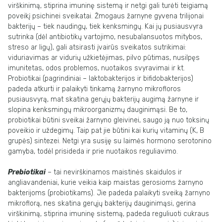
virškinimą, stiprina imuninę sistemą ir netgi gali turėti teigiamą
poveikį psichinei sveikatai. Žmogaus žarnyne gyvena trilijonai
bakterijų – tiek naudingų, tiek kenksmingų. Kai jų pusiausvyra
sutrinka (dėl antibiotikų vartojimo, nesubalansuotos mitybos,
streso ar ligų), gali atsirasti įvairūs sveikatos sutrikimai:
viduriavimas ar vidurių užkietėjimas, pilvo pūtimas, nusilpęs
imunitetas, odos problemos, nuotaikos svyravimai ir kt.
Probiotikai (pagrindiniai – laktobakterijos ir bifidobakterijos)
padeda atkurti ir palaikyti tinkamą žarnyno mikrofloros
pusiausvyrą, mat skatina gerųjų bakterijų augimą žarnyne ir
slopina kenksmingų mikroorganizmų dauginimąsi. Be to,
probiotikai būtini sveikai žarnyno gleivinei, saugo ją nuo toksinų
poveikio ir uždegimų. Taip pat jie būtini kai kurių vitaminų (K, B
grupės) sintezei. Netgi yra susiję su laimės hormono serotonino
gamyba, todėl prisideda ir prie nuotaikos reguliavimo.
Prebiotikai
– tai nevirškinamos maistinės skaidulos ir
angliavandeniai, kurie veikia kaip maistas gerosioms žarnyno
bakterijoms (probiotikams). Jie padeda palaikyti sveiką žarnyno
mikroflorą, nes skatina gerųjų bakterijų dauginimąsi, gerina
virškinimą, stiprina imuninę sistemą, padeda reguliuoti cukraus