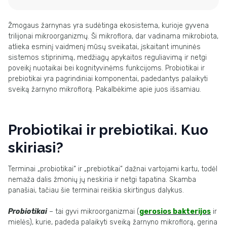
Žmogaus žarnynas yra sudėtinga ekosistema, kurioje gyvena
trilijonai mikroorganizmų. Ši mikroflora, dar vadinama mikrobiota,
atlieka esminį vaidmenį mūsų sveikatai, įskaitant imuninės
sistemos stiprinimą, medžiagų apykaitos reguliavimą ir netgi
poveikį nuotaikai bei kognityvinėms funkcijoms. Probiotikai ir
prebiotikai yra pagrindiniai komponentai, padedantys palaikyti
sveiką žarnyno mikroflorą. Pakalbėkime apie juos išsamiau.
Probiotikai ir prebiotikai. Kuo
skiriasi?
Terminai „probiotikai“ ir „prebiotikai“ dažnai vartojami kartu, todėl
nemaža dalis žmonių jų neskiria ir netgi tapatina. Skamba
panašiai, tačiau šie terminai reiškia skirtingus dalykus.
Probiotikai
– tai gyvi mikroorganizmai (
gerosios bakterijos
ir
mielės), kurie, padeda palaikyti sveiką žarnyno mikroflorą, gerina