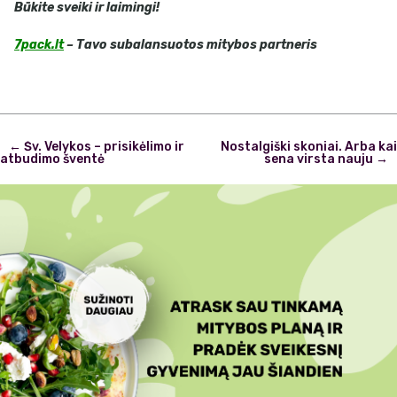
Būkite sveiki ir laimingi!
7pack.lt
– Tavo subalansuotos mitybos partneris
Post
←
Šv. Velykos – prisikėlimo ir
Nostalgiški skoniai. Arba kai
navigation
atbudimo šventė
sena virsta nauju
→