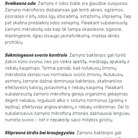
Sveikesnė oda
. Žarnyno ir odos būklė yra glaudžiai susijusios.
Žarnyno mikrofloros disbalansas gali lemti aknės, egzemos,
psoriazės ir kitų odos ligų atsiradimą, simptomų stiprėjimą. Taip
pat skatina priešlaikinį odos senėjimą. Palaikant subalansuotą
žarnyno mikrobiotą oda kaip tik tampa skaistesnė, lygesnė,
elastingesnė, ilgiau išsaugo jaunatviškumą, mažėja aknės
protrūkių.
Sėkmingesnė svorio kontrolė
. Žarnyno bakterijos gali turėti
įtakos kūno svoriui, nes jos veikia apetitą, medžiagų apykaitą ir
riebalų kaupimąsi. Tyrimai parodė, kad nutukusių žmonių
mikrobiota skiriasi nuo normalaus svorio žmonių. Nutukusių
asmenų žarnyne dažnai dominuoja bakterijos, skatinančios
efektyvesnį kalorijų įsisavinimą ir riebalų kaupimą. Palaikant
subalansuotą žarnyno mikroflorą gerėja organizmo gebėjimas
deginti riebalus, reguliuoti alkio ir sotumo hormonus (greliną ir
leptiną), efektyvėja angliavandenių ir riebalų virškinimas. Dėl to
subalansavus žarnyno mikroflorą žmonės dažniausiai lengviau
numeta svorio – net ir nepakeitę savo mitybos įpročių.
Stipresnė širdis bei kraujagyslės
. Žarnyno bakterijos gali