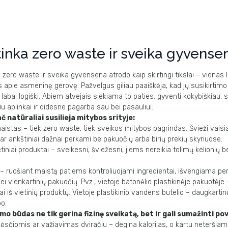
tinka zero waste ir sveika gyvense
o
zero waste
ir sveika gyvensena atrodo kaip skirtingi tikslai – vienas 
as apie asmeninę gerovę. Pažvelgus giliau paaiškėja, kad jų susikirtimo
ir labai logiški. Abiem atvejais siekiama to paties: gyventi kokybiškiau
 aplinkai ir didesne pagarba sau bei pasauliui.
ač natūraliai susilieja
mitybos srityje
:
aistas – tiek
zero waste
, tiek sveikos mitybos pagrindas. Švieži vaisi
 ar ankštiniai dažnai perkami be pakuočių arba birių prekių
skyriuose.
etiniai produktai – sveikesni, šviežesni, jiems nereikia tolimų kelionių b
ruošiant maistą patiems kontroliuojami ingredientai, išvengiama pe
 bei vienkartinių pakuočių.
Pvz., vietoje batonėlio plastikinėje pakuotėje
ai iš vietinių produktų.
Vietoje plastikinio vandens butelio – daugkarti
po.
imo būdas
ne tik gerina fizinę sveikatą, bet ir gali sumažinti pov
ėsčiomis ar važiavimas dviračiu – degina kalorijas, o kartu neteršiam