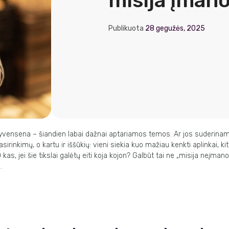
misija įman
Publikuota
28 gegužės, 2025
yvensena
–
šiandien
labai
dažnai
aptariamos
temos.
Ar
jos
suderina
sirinkimų, o kartu ir iššūkių: vieni siekia kuo mažiau kenkti aplinkai, kit
kas, jei šie tikslai galėtų eiti koja kojon? Galbūt tai ne „misija
neįmanom
.