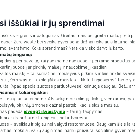
i iššūkiai ir jų sprendimai
. iššūkis –
greitis ir patogumas
.
Greitas maistas, greita mada, greiti p
r dabar.
Zero waste
bei sveika gyvensena dažnai reikalauja lėtumo:
pl
imo, svarstymo. Koks sprendimas? Nereikia visko daryti iš karto.
mažų žingsnių:
ną dieną per savaitę, kai gaminame namuose ir perkame produktus 
artinį puodelį ar pirkinių maišelį ir naudokime jį kasdien.
itės maistą – tai sumažins impulsyvius pirkinius ir leis rinktis svei
sti: „
Zero waste
ir ekologiškas maistas –
tik turtingiesiems
.“ Tame yr
uktai (ypač specializuotose parduotuvėse) kainuoja daugiau. Bet… ar t
 visumą ir toliaregiškai:
 – daugiau sutaupome. Atsisakę nereikalingų daiktų, vienkartinių pa
pulsyvių pirkinių, žmonės dažnai pastebi, kad išleidžia mažiau.
imas padeda
išvengti švaistymo
– tai irgi taupymas.
tai ar drabužiai ne tik pigesni, bet ir tvaresni.
se – sveikiau ir pigiau nei valgyti restoranuose.
Daug kam šiais laikai
arbas, mokslai, vaikų auginimas, namų
priežiūra, socialinis gyvenima