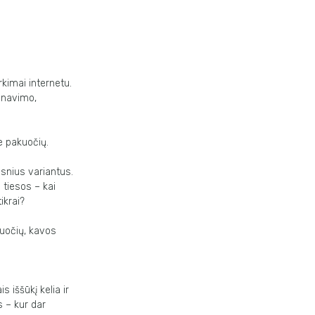
irkimai
internetu.
anavimo,
be
pakuočių.
kesnius
variantus.
a tiesos –
kai
ikrai?
kuočių,
kavos
s iššūkį kelia ir
s – kur dar