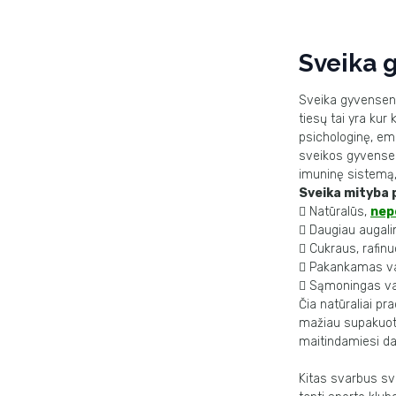
Sveika 
Sveika gyvensena
tiesų tai yra ku
psichologinę, em
sveikos gyvensen
imuninę sistemą,
Sveika mityba

Natūralūs,
nep

Daugiau augalin

Cukraus, rafinu

Pakankamas va

Sąmoningas val
Čia natūraliai pr
mažiau
supakuota
maitindamiesi
da
Kitas svarbus s