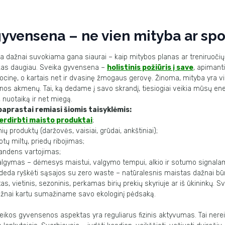
gyvensena – ne vien mityba ar spo
 dažnai suvokiama gana siaurai – kaip mitybos planas ar treniruočių
r kas daugiau. Sveika gyvensena –
holistinis požiūris į save
, apimanti
ocinę, o kartais net ir dvasinę žmogaus gerovę. Žinoma, mityba yra 
os akmenų. Tai, ką dedame į savo skrandį, tiesiogiai veikia mūsų
ene
 nuotaiką ir net miegą.
paprastai remiasi šiomis
taisyklėmis:
erdirbti maisto produktai
;
ių produktų (daržovės, vaisiai, grūdai, ankštiniai);
otų miltų, priedų ribojimas;
ndens vartojimas;
gymas – dėmesys maistui, valgymo tempui, alkio ir sotumo signala
adeda ryškėti sąsajos su
zero waste
– natūralesnis maistas dažnai b
s, vietinis, sezoninis, perkamas birių prekių skyriuje ar iš ūkininkų. Sv
žnai kartu sumažiname savo ekologinį pėdsaką.
veikos gyvensenos aspektas yra
reguliarus fizinis aktyvumas
. Tai nere