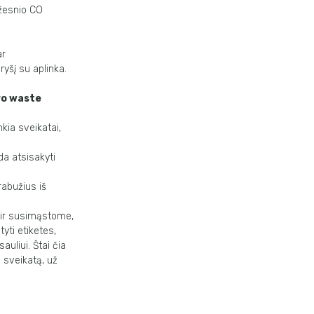
ažesnio
CO
ar
ryšį su aplinka.
ro waste
nkia
sveikatai,
eda
atsisakyti
rabužius iš
ir
susimąstome,
tyti etiketes,
sauliui. Štai čia
 sveikatą, už