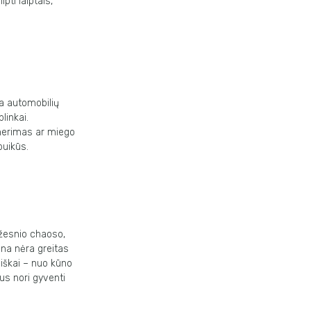
lipti
laiptais,
ja
automobilių
plinkai.
nerimas ar
miego
puikūs.
ažesnio
chaoso,
na nėra greitas
siškai – nuo kūno
us nori gyventi