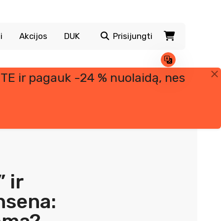
i
Akcijos
DUK
Prisijungti
TE ir pagauk -24 % nuolaidą, nes
 ir
nsena: