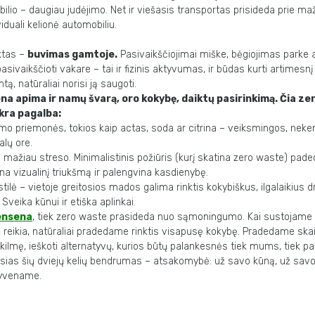
lio – daugiau judėjimo. Net ir viešasis transportas prisideda prie m
iduali kelionė automobiliu.
ktas –
buvimas gamtoje
.
Pasivaikščiojimai miške, bėgiojimas parke 
asivaikščioti vakare – tai ir fizinis aktyvumas, ir būdas kurti artimesnį 
ą, natūraliai norisi ją saugoti.
na apima ir
namų švarą
, oro kokybę, daiktų pasirinkimą. Čia
ze
kra pagalba:
ymo priemonės, tokios kaip actas, soda ar citrina – veiksmingos, neke
lų ore.
 mažiau streso. Minimalistinis požiūris (kurį skatina
zero waste
) pad
na vizualinį triukšmą ir palengvina kasdienybę.
kstilė – vietoje greitosios mados galima rinktis kokybiškus, ilgalaikius
d
 Sveika kūnui ir etiška aplinkai.
ensena
,
tiek
zero
waste
prasideda
nuo
sąmoningumo
.
Kai
sustojame
 reikia, natūraliai pradedame rinktis visapusę kokybę. Pradedame
skai
 kilmę, ieškoti alternatyvų, kurios būtų palankesnės tiek mums,
tiek pa
usias šių dviejų kelių bendrumas – atsakomybė: už savo
kūną, už savo
 gyvename.