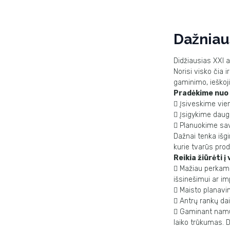
Dažniaus
Didžiausias XXI a
Norisi visko čia i
gaminimo, ieškoj
Pradėkime nuo 

Įsiveskime vie

Įsigykime daugk

Planuokime sava
Dažnai tenka išgir
kurie tvarūs prod
Reikia žiūrėti į

Mažiau perkame
išsinešimui ar im

Maisto planav

Antrų rankų daik

Gaminant namuo
laiko trūkumas.
D