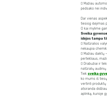

Mažiau automobi
pėdsako nei indiv
Dar vienas aspe
tiesiog
išėjimas p
O
kai mylime gamt
Sveika gyvense
idėjos
tampa ti

Natūralios val
nekaupia chemika

Mažiau daiktų –
pertekliaus, maži

Drabužiai ir te
natūralių audinių.
Tiek
sveika
gyv
ko mums iš tiesų
vertinti produktų
atsiranda didžia
aplinką, kurioje