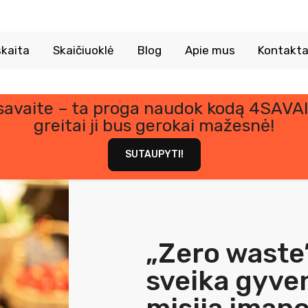
kaita
Skaičiuoklė
Blog
Apie mus
Kontakta
 savaite – ta proga naudok kodą 4SAVAI
greitai ji bus gerokai mažesnė!
SUTAUPYTI!
„Zero waste”
sveika gyve