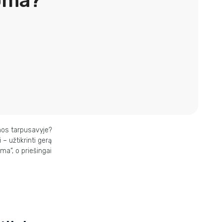
oma?
mos
tarpusavyje?
i –
užtikrinti gerą
a“, o priešingai