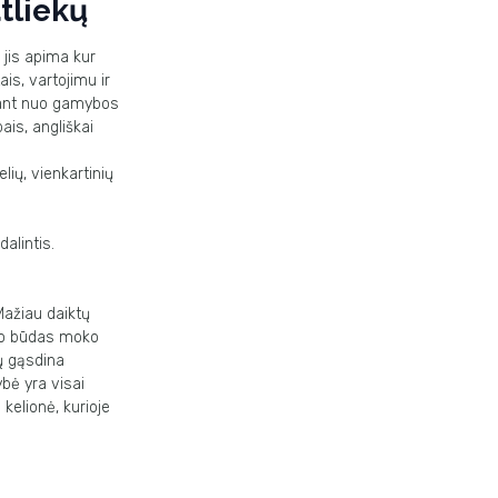
tliekų
u jis apima
kur
tais,
vartojimu ir
ant nuo gamybos
pais, angliškai
elių,
vienkartinių
dalintis.
 Mažiau
daiktų
mo
būdas moko
ų gąsdina
bė yra visai
 kelionė, kurioje