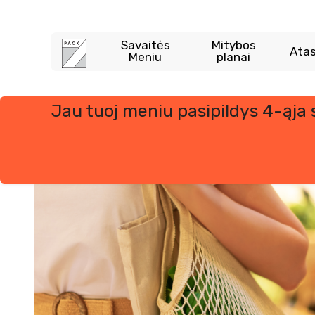
Savaitės
Mitybos
Atas
Meniu
planai
Jau tuoj meniu pasipildys 4-ąja
Skip
to
content