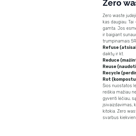
Zero wa
Zero waste
judėj
kas daugiau. Tai 
gamta. Jos esmė 
ir baigiant sunau
trumpinamais 5R
Refuse
(atsisa
daiktų ir kt.
Reduce (mažint
Reuse (naudoti
Recycle (perdir
Rot (kompostuo
Šios nuostatos le
reiškia mažiau ne
gyventi lėčiau, s
įsivaizdavimas, 
kitokia.
Zero was
svarbus kiekvien