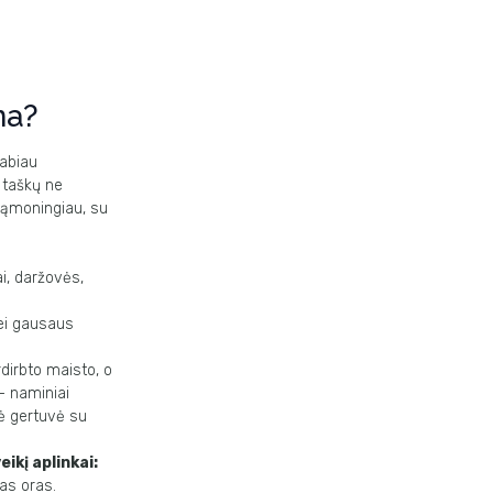
na?
labiau
 taškų ne
, sąmoningiau,
su
ai,
daržovės,
ei
gausaus
rdirbto
maisto, o
 – naminiai
nė gertuvė su
eikį aplinkai:
as oras.