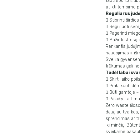
tapti sporto klubo
atlikti tempimo p
Reguliarus jud

Stiprinti širdie

Reguliuoti svorį

Pagerinti mieg

Mažinti stresą 
Renkantis
judėji
naudojimas ir iš
Sveika gyvensen
trūkumas gali nei
Todėl labai sva

Skirti laiko poil

Praktikuoti dė

Būti gamtoje – 

Palaikyti artim
Zero waste
filos
daugiau tvarkos, 
sprendimas ar tru
iki minčių. Būten
sveikame pasaul