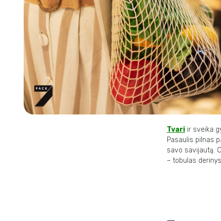
Tvari
ir
sveika
g
Pasaulis pilnas pa
savo savijautą. O 
– tobulas derinys