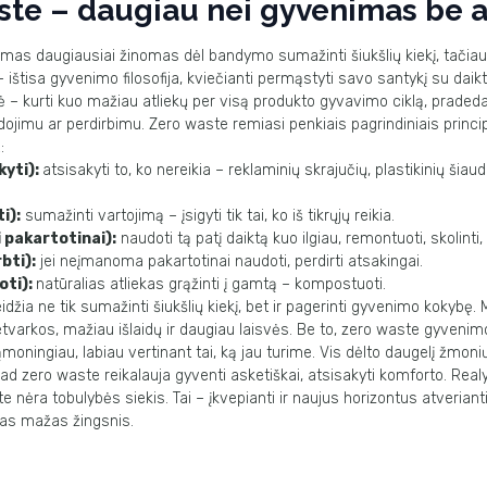
ste
– daugiau nei gyvenimas be a
imas daugiausiai žinomas dėl bandymo sumažinti šiukšlių kiekį, tačia
– ištisa gyvenimo filosofija, kviečianti permąstyti savo santykį su daik
– kurti kuo mažiau atliekų per visą produkto gyvavimo ciklą,
praded
dojimu ar perdirbimu.
Zero waste
remiasi penkiais
pagrindiniais princi
:
kyti):
atsisakyti
to,
ko
nereikia
–
reklaminių
skrajučių,
plastikinių
šiaud
i):
sumažinti vartojimą – įsigyti tik tai, ko iš tikrųjų reikia.
 pakartotinai):
naudoti tą patį daiktą kuo ilgiau, remontuoti, skolinti, 
bti):
jei neįmanoma pakartotinai naudoti, perdirti atsakingai.
ti):
natūralias atliekas grąžinti į gamtą – kompostuoti.
idžia ne tik sumažinti šiukšlių kiekį, bet ir pagerinti gyvenimo kokybę.
tvarkos, mažiau išlaidų ir daugiau laisvės. Be to,
zero waste
gyveni
ąmoningiau, labiau vertinant tai, ką jau turime.
Vis dėlto daugelį žmoni
kad
zero waste
reikalauja gyventi asketiškai,
atsisakyti komforto. Realy
te
nėra tobulybės siekis. Tai – įkvepianti ir
naujus horizontus atverianti
as mažas žingsnis.