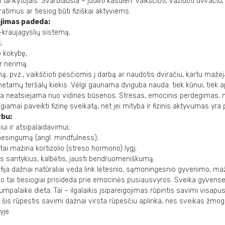
 lankytojais. Svarbiausia – judėti kasdien: vaikščioti, važiuoti dviračiu, 
ratimus ar tiesiog būti fiziškai aktyviems.
ėjimas padeda:
s-kraujagyslių sistemą,
,
o kokybę,
ir nerimą.
mą,
pvz.,
vaikščioti
pėsčiomis
į
darbą
ar
naudotis
dviračiu,
kartu
mažė
metamų teršalų kiekis. Vėlgi gaunama dviguba nauda: tiek kūnui, tiek
a
a neatsiejama nuo
vidinės būsenos
. Stresas, emocinis perdegimas, 
giamai paveikti fizinę sveikatą, net jei mityba ir fizinis aktyvumas yra
rbu:
siui ir atsipalaidavimui;
mesingumą (angl.
mindfulness
);
tai mažina kortizolio (streso hormono) lygį;
us santykius, kalbėtis, jausti bendruomeniškumą.
ofija dažnai natūraliai veda link lėtesnio, sąmoningesnio gyvenimo, m
o tai tiesiogiai prisideda prie emocinės pusiausvyros.
Sveika gyvense
mpalaikė dieta. Tai – ilgalaikis įsipareigojimas
rūpintis savimi visapu
t šis rūpestis savimi dažnai virsta rūpesčiu
aplinka, nes sveikas žmog
yje.