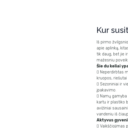
Kur susi
Iš pirmo žvilgsni
apie
aplinką, kit
tik
daug, bet jie 
mažesniu poveikiu
Šie du keliai yp

Neperdirbtas m
kruopos, riešutai

Sezoniniai ir vi
įpakavimo.

Namų gamyba – 
kartu ir plastiko
avižiniai sausaini
vandeniu iš čiau
Aktyvus gyven

Vaikščiojimas p