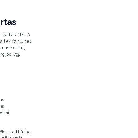
rtas
 tvarkaraštis.
Iš
s tiek fizinę,
tiek
vienas
kertinių
rgijos lygį,
ms.
ūna
eikai
iškia, kad
būtina