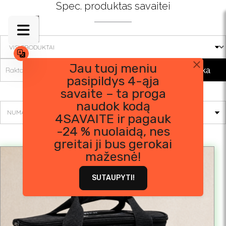
Skip
Spec. produktas savaitei
to
content
Jau tuoj meniu
Paieška
pasipildys 4-ąja
Rodomi visi rezultatai: 2
savaite – ta proga
naudok kodą
4SAVAITE ir pagauk
-24 % nuolaidą, nes
greitai ji bus gerokai
mažesnė!
SUTAUPYTI!