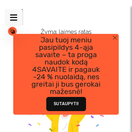
Skip
to
content
Žyma:
laimes ratas
Jau tuoj meniu
pasipildys 4-ąja
savaite – ta proga
naudok kodą
4SAVAITE ir pagauk
-24 % nuolaidą, nes
greitai ji bus gerokai
mažesnė!
SUTAUPYTI!