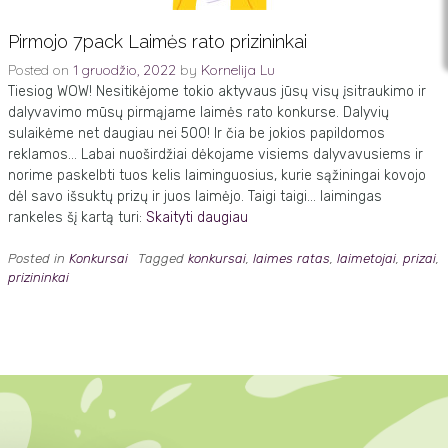
Pirmojo 7pack Laimės rato prizininkai
Posted on
1 gruodžio, 2022
by
Kornelija Lu
Tiesiog WOW! Nesitikėjome tokio aktyvaus jūsų visų įsitraukimo ir
dalyvavimo mūsų pirmąjame laimės rato konkurse. Dalyvių
sulaikėme net daugiau nei 500! Ir čia be jokios papildomos
reklamos… Labai nuoširdžiai dėkojame visiems dalyvavusiems ir
norime paskelbti tuos kelis laiminguosius, kurie sąžiningai kovojo
dėl savo išsuktų prizų ir juos laimėjo. Taigi taigi… laimingas
rankeles šį kartą turi:
Skaityti daugiau
Posted in
Konkursai
Tagged
konkursai
,
laimes ratas
,
laimetojai
,
prizai
,
prizininkai