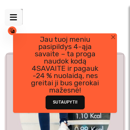
Jau tuoj meniu
pasipildys 4-ąja
Skip
savaite – ta proga
to
naudok kodą
content
4SAVAITE ir pagauk
-24 % nuolaidą, nes
greitai ji bus gerokai
mažesnė!
SUTAUPYTI!