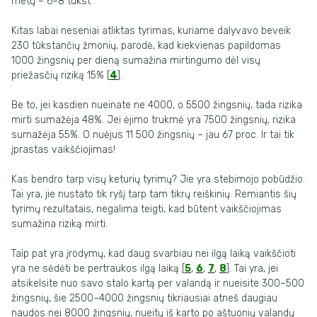
metų – 6–8 tūkst.
Kitas labai neseniai atliktas tyrimas, kuriame dalyvavo beveik
230 tūkstančių žmonių, parodė, kad kiekvienas papildomas
1000 žingsnių per dieną sumažina mirtingumo dėl visų
priežasčių riziką 15% [
4
].
Be to, jei kasdien nueinate ne 4000, o 5500 žingsnių, tada rizika
mirti sumažėja 48%. Jei ėjimo trukmė yra 7500 žingsnių, rizika
sumažėja 55%. O nuėjus 11 500 žingsnių – jau 67 proc. Ir tai tik
įprastas vaikščiojimas!
Kas bendro tarp visų keturių tyrimų? Jie yra stebimojo pobūdžio.
Tai yra, jie nustato tik ryšį tarp tam tikrų reiškinių. Remiantis šių
tyrimų rezultatais, negalima teigti, kad būtent vaikščiojimas
sumažina riziką mirti.
Taip pat yra įrodymų, kad daug svarbiau nei ilgą laiką vaikščioti
yra ne sėdėti be pertraukos ilgą laiką [
5
,
6
,
7
,
8
]. Tai yra, jei
atsikelsite nuo savo stalo kartą per valandą ir nueisite 300–500
žingsnių, šie 2500–4000 žingsnių tikriausiai atneš daugiau
naudos nei 8000 žingsnių, nueitų iš karto po aštuonių valandų