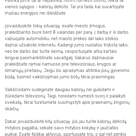
Patinka jums tai ar nepatinka, norint numesti svorio, reikia tik
vienos sąlygos – kalorijų deficito. Tai yra tada, kai suvartojate
mažiau energijos nei išleidžiate.
Įsivaizduokite tokią situaciją: esate miesto žmogus,
praleidžiantis biure bent 8 valandas per parą. Į darbą ir iš darbo
važiuojate automobiliu, net maisto prekes dėl laiko stokos
dažnai užsakote internetu. Kadangi jums nuolatos trūksta laiko,
nes be darbo dar turite šeimą, nesportuojate arba kartais
lengvai pasimankštinate savaitgalį. Vakarus dažniausiai
praleidžiate ramiai namuose prie televizoriaus, knygos ar
išmaniųjų prietaisų. Jeigu šis aprašymas atitinka jūsų gyvenimo
būdą, tuomet vaikščiojimas jums būtų tikrai prasmingas.
Vaikščiodami sudeginate daugiau kalorijų nei gulėdami ir
žiūrėdami televizorių. Taigi, norėdami numesti svorį ir palaikyti
sveikatą, tikrai turėtumėte susimąstyti apie praeinamų žingsnių
skaičių.
Dabar įsivaizduokite kitą situaciją: jūs jau turite kalorijų deficitą
mitybos pagalba, sekate savo mitybos kokybę ir jaučiatės
puikiai. Esate fiziškai aktyvus, sportuojate tris, o gal net penkis