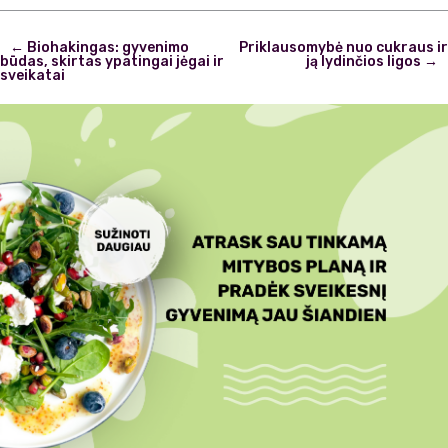
Post
←
Biohakingas: gyvenimo
Priklausomybė nuo cukraus ir
navigation
būdas, skirtas ypatingai jėgai ir
ją lydinčios ligos
→
sveikatai