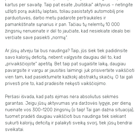
kartus per savaitę. Taip pat esate „buitiškai“ aktyvus – netingite
užlipti porą aukštų laiptais, toliau pasistatyti automobilį prie
parduotuvės, darbo metu padarote pertraukėles ir
pamankštinate sąnarius ir pan. Tačiau tų nelemtų 10 000
žingsnių nenueinate ir dėl to jaučiate, kad nesiekiate idealo bei
verčiate save pasiekti „normą“.
Ar jūsų atveju tai bus naudinga? Taip, jūs šiek tiek padidinsite
savo kalorijų deficitą, nebent valgysite daugiau dėl to, kad
„privaikščiojote“ apetitą. Bet taip pat sugaišite laiką, daugiau
pavargsite ir vargu ar jausitės laimingi: juk prisivertėte vaikščioti
vien tam, kad pasiektumėte kažkokį abstraktų skaičių. O tai gali
privesti prie to, kad pradėsite nekęsti vaikščiojimo.
Peršasi išvada, kad pats ėjimas nėra absoliutus sėkmės
garantas. Jeigu jūsų aktyvumas yra daržovės lygyje, per dieną
nueinate vos 300–1200 žingsnių (o taip! Tai gan dažna situacija),
tuomet pradėti daugiau vaikščioti bus naudinga tiek siekiant
sukurti kalorijų deficitą ir palaikyti sveiką svorį, tiek jūsų bendrai
sveikatai.