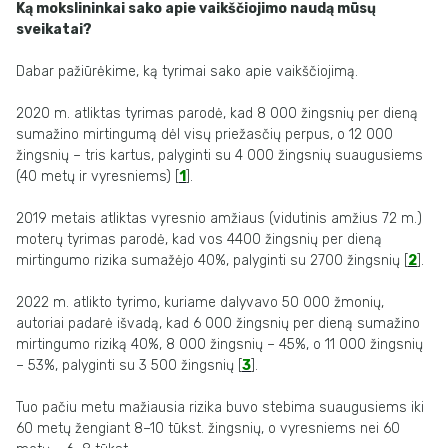
Ką mokslininkai sako apie vaikščiojimo naudą mūsų
sveikatai?
Dabar pažiūrėkime, ką tyrimai sako apie vaikščiojimą.
2020 m. atliktas tyrimas parodė, kad 8 000 žingsnių per dieną
sumažino mirtingumą dėl visų priežasčių perpus, o 12 000
žingsnių – tris kartus, palyginti su 4 000 žingsnių suaugusiems
(40 metų ir vyresniems) [
1
].
2019 metais atliktas vyresnio amžiaus (vidutinis amžius 72 m.)
moterų tyrimas parodė, kad vos 4400 žingsnių per dieną
mirtingumo rizika sumažėjo 40%, palyginti su 2700 žingsnių [
2
].
2022 m. atlikto tyrimo, kuriame dalyvavo 50 000 žmonių,
autoriai padarė išvadą, kad 6 000 žingsnių per dieną sumažino
mirtingumo riziką 40%, 8 000 žingsnių – 45%, o 11 000 žingsnių
– 53%, palyginti su 3 500 žingsnių [
3
].
Tuo pačiu metu mažiausia rizika buvo stebima suaugusiems iki
60 metų žengiant 8–10 tūkst. žingsnių, o vyresniems nei 60