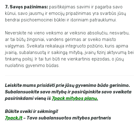
7. Savęs pažinimas:
pasitikėjimas savimi ir pagarba savo
kūnui, savo jausmų ir emocijų pripažinimas yra svarbūs jūsų
bendrai psichoemocinei būklei ir išoriniam patrauklumui.
Neverskite nė vieno veiksmo ar veiksnio absoliučiu, nesvarbu,
ar tai būtų žingsniai, vandens gėrimas ar sveiko maisto
valgymas. Sveikata reikalauja integruoto požiūrio, kuris apima
įvairią, subalansuotą ir saikingą mitybą, įvairų fizinį aktyvumą bei
tinkamą poilsį. Ir tai turi būti ne vienkartinis epizodas, o jūsų
nuolatinis gyvenimo būdas.
Leiskite mums prisidėti prie jūsų gyvenimo būdo gerinimo.
Subalansuokite savo mitybą ir pasirūpinkite savo sveikata
pasirinkdami vieną iš
7pack mitybos planų.
Būkite sveiki ir sėkmingi!
7pack.lt
– Tavo subalansuotos mitybos partneris