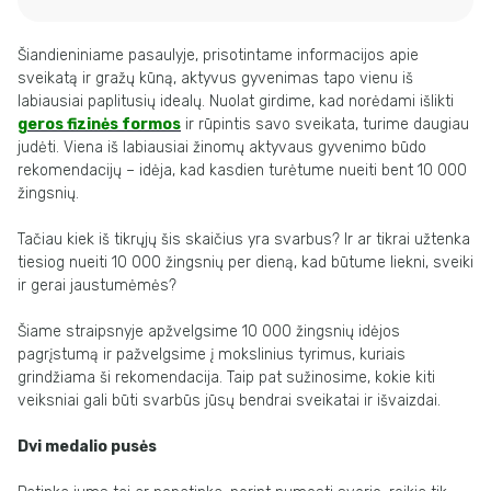
Šiandieniniame pasaulyje, prisotintame informacijos apie
sveikatą ir gražų kūną, aktyvus gyvenimas tapo vienu iš
labiausiai paplitusių idealų. Nuolat girdime, kad norėdami išlikti
geros fizinės formos
ir rūpintis savo sveikata, turime daugiau
judėti. Viena iš labiausiai žinomų aktyvaus gyvenimo būdo
rekomendacijų – idėja, kad kasdien turėtume nueiti bent 10 000
žingsnių.
Tačiau kiek iš tikrųjų šis skaičius yra svarbus? Ir ar tikrai užtenka
tiesiog nueiti 10 000 žingsnių per dieną, kad būtume liekni, sveiki
ir gerai jaustumėmės?
Šiame straipsnyje apžvelgsime 10 000 žingsnių idėjos
pagrįstumą ir pažvelgsime į mokslinius tyrimus, kuriais
grindžiama ši rekomendacija. Taip pat sužinosime, kokie kiti
veiksniai gali būti svarbūs jūsų bendrai sveikatai ir išvaizdai.
Dvi medalio pusės