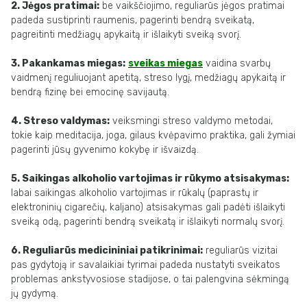
2. Jėgos pratimai:
be vaikščiojimo, reguliarūs jėgos pratimai
padeda sustiprinti raumenis, pagerinti bendrą sveikatą,
pagreitinti medžiagų apykaitą ir išlaikyti sveiką svorį.
3. Pakankamas miegas:
sveikas miegas
vaidina svarbų
vaidmenį reguliuojant apetitą, streso lygį, medžiagų apykaitą ir
bendrą fizinę bei emocinę savijautą.
4. Streso valdymas:
veiksmingi streso valdymo metodai,
tokie kaip meditacija, joga, gilaus kvėpavimo praktika, gali žymiai
pagerinti jūsų gyvenimo kokybę ir išvaizdą.
5. Saikingas alkoholio vartojimas ir rūkymo atsisakymas:
labai saikingas alkoholio vartojimas ir rūkalų (paprastų ir
elektroninių cigarečių, kaljano) atsisakymas gali padėti išlaikyti
sveiką odą, pagerinti bendrą sveikatą ir išlaikyti normalų svorį.
6. Reguliarūs medicininiai patikrinimai:
reguliarūs vizitai
pas gydytoją ir savalaikiai tyrimai padeda nustatyti sveikatos
problemas ankstyvosiose stadijose, o tai palengvina sėkmingą
jų gydymą.