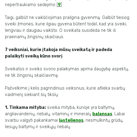
nepertraukiamo sėdėjimo [
9
] .
Taigi, galbūt ne vaikščiojimas prailgina gyvenimą. Galbūt tiesiog
sveiki žmonės, kurie ilgiau gyvena būtent todėl, kad yra sveiki,
lengviau ir daugiau vaikšto. O sveikata susideda ne tik iš
praeinamų žingsnių skaičiaus.
7 veiksniai, kurie įtakoja mūsų sveikatą ir padeda
palaikyti sveiką kūno svorį
Sveikatos ir sveiko svorio palaikymas apima daugybę aspektų,
ne tik žingsnių skaičiavimą.
Pažvelkime į kelis pagrindinius veiksnius, kurie atlieka svarbų
vaidmenį siekiant šių tikslų:
1. Tinkama mityba:
sveika mityba, kurioje yra baltymų,
angliavandenių, riebalų, vitaminų ir mineralų
balansas
. Labai
svarbu valgyti pakankamai
ląstelienos
, nesmulkintų grūdų,
liesųjų baltymų ir sveikųjų riebalų.