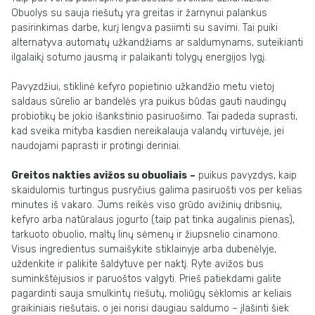
Obuolys su sauja riešutų yra greitas ir žarnynui palankus
pasirinkimas darbe, kurį lengva pasiimti su savimi. Tai puiki
alternatyva automatų užkandžiams ar saldumynams, suteikianti
ilgalaikį sotumo jausmą ir palaikanti tolygų energijos lygį.
Pavyzdžiui, stiklinė kefyro popietinio užkandžio metu vietoj
saldaus sūrelio ar bandelės yra puikus būdas gauti naudingų
probiotikų be jokio išankstinio pasiruošimo. Tai padeda suprasti,
kad sveika mityba kasdien nereikalauja valandų virtuvėje, jei
naudojami paprasti ir protingi deriniai.
Greitos nakties avižos su obuoliais
–
puikus pavyzdys, kaip
skaidulomis turtingus pusryčius galima pasiruošti vos per kelias
minutes iš vakaro. Jums reikės viso grūdo avižinių dribsnių,
kefyro arba natūralaus jogurto (taip pat tinka augalinis pienas),
tarkuoto obuolio, maltų linų sėmenų ir žiupsnelio cinamono.
Visus ingredientus sumaišykite stiklainyje arba dubenėlyje,
uždenkite ir palikite šaldytuve per naktį. Ryte avižos bus
suminkštėjusios ir paruoštos valgyti. Prieš patiekdami galite
pagardinti sauja smulkintų riešutų, moliūgų sėklomis ar keliais
graikiniais riešutais, o jei norisi daugiau saldumo – įlašinti šiek