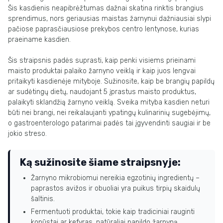
Šis kasdienis neapibrėžtumas dažnai skatina rinktis brangius
sprendimus, nors geriausias maistas žarnynui dažniausiai slypi
pačiose paprasčiausiose prekybos centro lentynose, kurias
praeiname kasdien.
Šis straipsnis padės suprasti, kaip penki visiems prieinami
maisto produktai palaiko žarnyno veiklą ir kaip juos lengvai
pritaikyti kasdienėje mityboje. Sužinosite, kaip be brangių papildų
ar sudėtingų dietų, naudojant 5 įprastus maisto produktus,
palaikyti sklandžią žarnyno veiklą. Sveika mityba kasdien neturi
būti nei brangi, nei reikalaujanti ypatingų kulinarinių sugebėjimų,
o gastroenterologo patarimai padės tai įgyvendinti saugiai ir be
jokio streso.
Ką sužinosite šiame straipsnyje:
Žarnyno mikrobiomui nereikia egzotinių ingredientų –
paprastos avižos ir obuoliai yra puikus tirpių skaidulų
šaltinis.
Fermentuoti produktai, tokie kaip tradiciniai rauginti
kopūstai ar kefyras, natūraliai papildo žarnyną