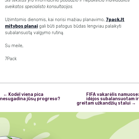
Šis tekstas yra informacinio pobūdžio ir nepakeičia individualios
sveikatos specialisto konsultacijos.
Užimtomis dienomis, kai norisi mažiau planavimo,
7pack.lt
mitybos planai
gali būti patogus būdas lengviau palaikyti
subalansuotą valgymo rutiną.
Su meile,
7Pack
Post
←
Kodėl viena pica
FIFA vakarėlis namuose:
navigation
nesugadina jūsų progreso?
idėjos subalansuotam ir
greitam užkandžių stalui
→