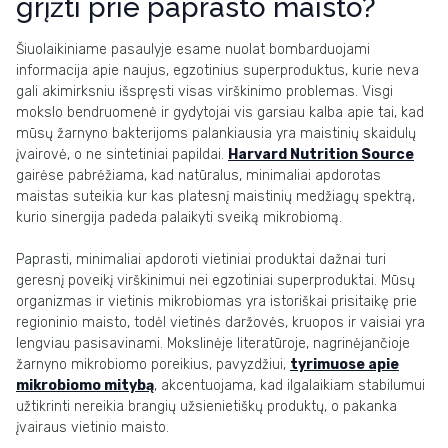
grįžti prie paprasto maisto?
Šiuolaikiniame pasaulyje esame nuolat bombarduojami
informacija apie naujus, egzotinius superproduktus, kurie neva
gali akimirksniu išspręsti visas virškinimo problemas. Visgi
mokslo bendruomenė ir gydytojai vis garsiau kalba apie tai, kad
mūsų žarnyno bakterijoms palankiausia yra maistinių skaidulų
įvairovė, o ne sintetiniai papildai.
Harvard Nutrition Source
gairėse pabrėžiama, kad natūralus, minimaliai apdorotas
maistas suteikia kur kas platesnį maistinių medžiagų spektrą,
kurio sinergija padeda palaikyti sveiką mikrobiomą.
Paprasti, minimaliai apdoroti vietiniai produktai dažnai turi
geresnį poveikį virškinimui nei egzotiniai superproduktai. Mūsų
organizmas ir vietinis mikrobiomas yra istoriškai prisitaikę prie
regioninio maisto, todėl vietinės daržovės, kruopos ir vaisiai yra
lengviau pasisavinami. Mokslinėje literatūroje, nagrinėjančioje
žarnyno mikrobiomo poreikius, pavyzdžiui,
tyrimuose apie
mikrobiomo mitybą
, akcentuojama, kad ilgalaikiam stabilumui
užtikrinti nereikia brangių užsienietiškų produktų, o pakanka
įvairaus vietinio maisto.