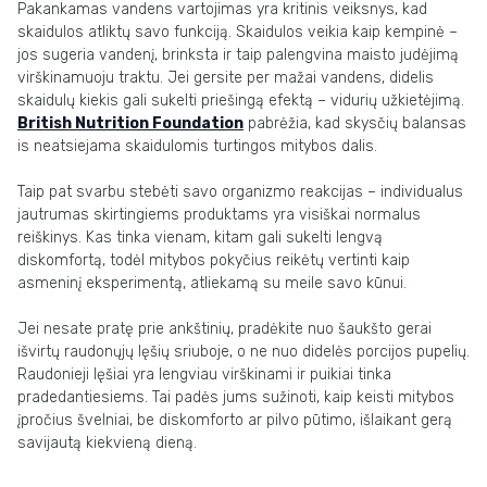
Pakankamas vandens vartojimas yra kritinis veiksnys, kad
skaidulos atliktų savo funkciją. Skaidulos veikia kaip kempinė –
jos sugeria vandenį, brinksta ir taip palengvina maisto judėjimą
virškinamuoju traktu. Jei gersite per mažai vandens, didelis
skaidulų kiekis gali sukelti priešingą efektą – vidurių užkietėjimą.
British Nutrition Foundation
pabrėžia, kad skysčių balansas
is neatsiejama skaidulomis turtingos mitybos dalis.
Taip pat svarbu stebėti savo organizmo reakcijas – individualus
jautrumas skirtingiems produktams yra visiškai normalus
reiškinys. Kas tinka vienam, kitam gali sukelti lengvą
diskomfortą, todėl mitybos pokyčius reikėtų vertinti kaip
asmeninį eksperimentą, atliekamą su meile savo kūnui.
Jei nesate pratę prie ankštinių, pradėkite nuo šaukšto gerai
išvirtų raudonųjų lęšių sriuboje, o ne nuo didelės porcijos pupelių.
Raudonieji lęšiai yra lengviau virškinami ir puikiai tinka
pradedantiesiems. Tai padės jums sužinoti, kaip keisti mitybos
įpročius švelniai, be diskomforto ar pilvo pūtimo, išlaikant gerą
savijautą kiekvieną dieną.