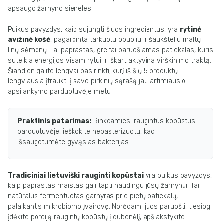
apsaugo žarnyno sieneles.
Puikus pavyzdys, kaip sujungti šiuos ingredientus, yra
rytinė
avižinė košė
, pagardinta tarkuotu obuoliu ir šaukšteliu maltų
linų sėmenų. Tai paprastas, greitai paruošiamas patiekalas, kuris
suteikia energijos visam rytui ir iškart aktyvina virškinimo traktą.
Šiandien galite lengvai pasirinkti, kurį iš šių 5 produktų
lengviausia įtraukti į savo pirkinių sąrašą jau artimiausio
apsilankymo parduotuvėje metu.
Praktinis patarimas:
Rinkdamiesi raugintus kopūstus
parduotuvėje, ieškokite nepasterizuotų, kad
išsaugotumėte gyvąsias bakterijas.
Tradiciniai lietuviški rauginti kopūstai
yra puikus pavyzdys,
kaip paprastas maistas gali tapti naudingu jūsų žarnynui. Tai
natūralus fermentuotas garnyras prie pietų patiekalų,
palaikantis mikrobiomo įvairovę. Norėdami juos paruošti, tiesiog
įdėkite porciją raugintų kopūstų į dubenėlį, apšlakstykite