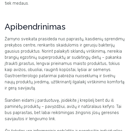
tiek medaus.
Apibendrinimas
Žarnyno sveikata prasideda nuo paprastų, kasdienių sprendimų
prekybos centre, renkantis skaidulomis ir geruoju bakterijų
gausius produktus. Norint palaikyti sklandų virškinimą, nereikia
brangių egzotinių superproduktų ar sudėtingų dietų – pakanka
įtraukti įprastus, lengvai prieinamus maisto produktus, tokius
kaip avižos, obuoliai, rauginti kopūstai, lęšiai ar sėmenys.
Gastroenterologo patarimai pabrėžia nuoseklumą ir švelnų
naujų produktų įvedimą, užtikrinantį ilgalaikį virškinimo komfortą
ir gerą savijautą.
Šiandien eidami į parduotuvę, įsidėkite į krepšelį bent du iš
paminėtų produktų – pavyzdžiui, avižų ir natūralaus kefyro. Tai
bus paprastas, bet labai reikšmingas žingsnis jūsų geresnės
savijautos ir lengvumo link.