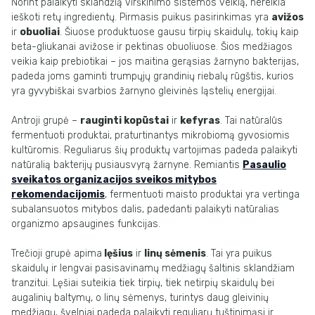
Norint palaikyti sklandžią virškinimo sistemos veiklą, nereikia
ieškoti retų ingredientų. Pirmasis puikus pasirinkimas yra
avižos
ir
obuoliai
. Šiuose produktuose gausu tirpių skaidulų, tokių kaip
beta-gliukanai avižose ir pektinas obuoliuose. Šios medžiagos
veikia kaip prebiotikai – jos maitina gerąsias žarnyno bakterijas,
padeda joms gaminti trumpųjų grandinių riebalų rūgštis, kurios
yra gyvybiškai svarbios žarnyno gleivinės ląstelių energijai.
Antroji grupė –
rauginti kopūstai
ir
kefyras
. Tai natūralūs
fermentuoti produktai, praturtinantys mikrobiomą gyvosiomis
kultūromis. Reguliarus šių produktų vartojimas padeda palaikyti
natūralią bakterijų pusiausvyrą žarnyne. Remiantis
Pasaulio
sveikatos organizacijos sveikos mitybos
rekomendacijomis
, fermentuoti maisto produktai yra vertinga
subalansuotos mitybos dalis, padedanti palaikyti natūralias
organizmo apsaugines funkcijas.
Trečioji grupė apima
lęšius
ir
linų sėmenis
. Tai yra puikus
skaidulų ir lengvai pasisavinamų medžiagų šaltinis sklandžiam
tranzitui. Lęšiai suteikia tiek tirpių, tiek netirpių skaidulų bei
augalinių baltymų, o linų sėmenys, turintys daug gleivinių
medžiagų, švelniai padeda palaikyti reguliarų tuštinimąsi ir