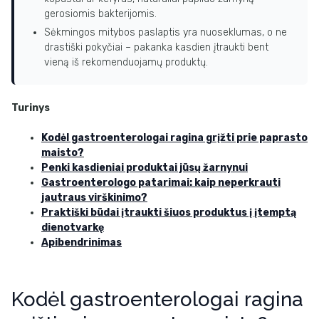
gerosiomis bakterijomis.
Sėkmingos mitybos paslaptis yra nuoseklumas, o ne
drastiški pokyčiai – pakanka kasdien įtraukti bent
vieną iš rekomenduojamų produktų.
Turinys
Kodėl gastroenterologai ragina grįžti prie paprasto
maisto?
Penki kasdieniai produktai jūsų žarnynui
Gastroenterologo patarimai: kaip neperkrauti
jautraus virškinimo?
Praktiški būdai įtraukti šiuos produktus į įtemptą
dienotvarkę
Apibendrinimas
Kodėl gastroenterologai ragina