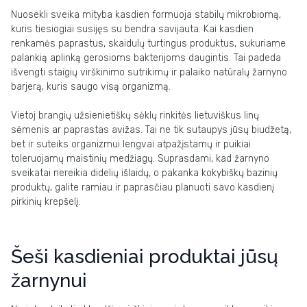
Nuosekli sveika mityba kasdien formuoja stabilų mikrobiomą,
kuris tiesiogiai susijęs su bendra savijauta. Kai kasdien
renkamės paprastus, skaidulų turtingus produktus, sukuriame
palankią aplinką gerosioms bakterijoms daugintis. Tai padeda
išvengti staigių virškinimo sutrikimų ir palaiko natūralų žarnyno
barjerą, kuris saugo visą organizmą.
Vietoj brangių užsienietiškų sėklų rinkitės lietuviškus linų
sėmenis ar paprastas avižas. Tai ne tik sutaupys jūsų biudžetą,
bet ir suteiks organizmui lengvai atpažįstamų ir puikiai
toleruojamų maistinių medžiagų. Suprasdami, kad žarnyno
sveikatai nereikia didelių išlaidų, o pakanka kokybiškų bazinių
produktų, galite ramiau ir paprasčiau planuoti savo kasdienį
pirkinių krepšelį.
Šeši kasdieniai produktai jūsų
žarnynui