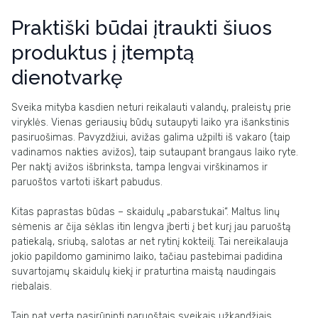
Praktiški būdai įtraukti šiuos
produktus į įtemptą
dienotvarkę
Sveika mityba kasdien neturi reikalauti valandų, praleistų prie
viryklės. Vienas geriausių būdų sutaupyti laiko yra išankstinis
pasiruošimas. Pavyzdžiui, avižas galima užpilti iš vakaro (taip
vadinamos nakties avižos), taip sutaupant brangaus laiko ryte.
Per naktį avižos išbrinksta, tampa lengvai virškinamos ir
paruoštos vartoti iškart pabudus.
Kitas paprastas būdas – skaidulų „pabarstukai“. Maltus linų
sėmenis ar čija sėklas itin lengva įberti į bet kurį jau paruoštą
patiekalą, sriubą, salotas ar net rytinį kokteilį. Tai nereikalauja
jokio papildomo gaminimo laiko, tačiau pastebimai padidina
suvartojamų skaidulų kiekį ir praturtina maistą naudingais
riebalais.
Taip pat verta pasirūpinti paruoštais sveikais užkandžiais.