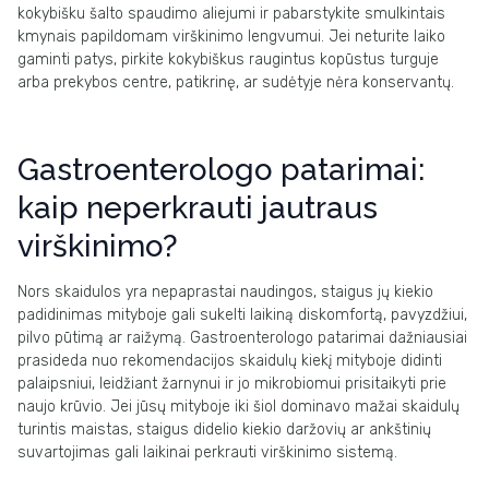
kokybišku šalto spaudimo aliejumi ir pabarstykite smulkintais
kmynais papildomam virškinimo lengvumui. Jei neturite laiko
gaminti patys, pirkite kokybiškus raugintus kopūstus turguje
arba prekybos centre, patikrinę, ar sudėtyje nėra konservantų.
Gastroenterologo patarimai:
kaip neperkrauti jautraus
virškinimo?
Nors skaidulos yra nepaprastai naudingos, staigus jų kiekio
padidinimas mityboje gali sukelti laikiną diskomfortą, pavyzdžiui,
pilvo pūtimą ar raižymą. Gastroenterologo patarimai dažniausiai
prasideda nuo rekomendacijos skaidulų kiekį mityboje didinti
palaipsniui, leidžiant žarnynui ir jo mikrobiomui prisitaikyti prie
naujo krūvio. Jei jūsų mityboje iki šiol dominavo mažai skaidulų
turintis maistas, staigus didelio kiekio daržovių ar ankštinių
suvartojimas gali laikinai perkrauti virškinimo sistemą.