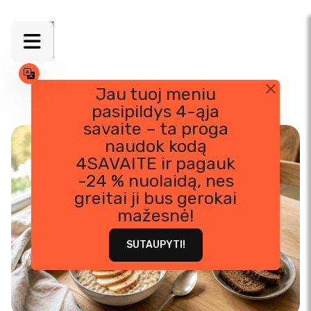
Jau tuoj meniu
pasipildys 4-ąja
Skip
savaite – ta proga
to
naudok kodą
content
4SAVAITE ir pagauk
-24 % nuolaidą, nes
greitai ji bus gerokai
mažesnė!
SUTAUPYTI!