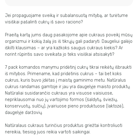
Jei propaguojame sveiką ir subalansuotą mitybą, ar turėtume
visiškai pašalinti cukrų iš savo raciono?
⠀
Praeitą kartą jums daug pasakojome apie cukraus poveikį mūsų
organizmui ir kokią žalą jis iš tikrųjų gali padaryti. Daugeliui galėjo
iškilti klausimas – ar yra kažkoks saugus cukraus kiekis? Ar
norint rūpintis savo sveikata jo teks visiškai atsisakyti?
⠀
7 pack komandos manymu pridėtinį cukrų tikrai reikėtų išbraukti
iš mitybos. Primename, kad pridėtinis cukrus – tai bet koks
cukrus, kuris buvo įdėtas į maistą gaminimo metu. Natūralus
cukrus randamas gamtoje ir jau yra daugelyje maisto produktų.
Natūraliai susidarančio cukraus yra visuose vaisiuose,
nepriklausomai nuo jų vartojimo formos (šaldytų, šviežių,
konservuotų, sulčių), įvairiuose pieno produktuose (laktozė),
daugelyje daržovių.
Natūralaus cukraus turinčius produktus griežtai kontroliuoti
nereikia, tiesiog juos reikia vartoti saikingai.