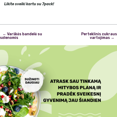
Likite sveiki kartu su 7pack!
Post
←
Varškės bandelė su
Perteklinis cukraus
navigation
sėlenomis
vartojimas
→