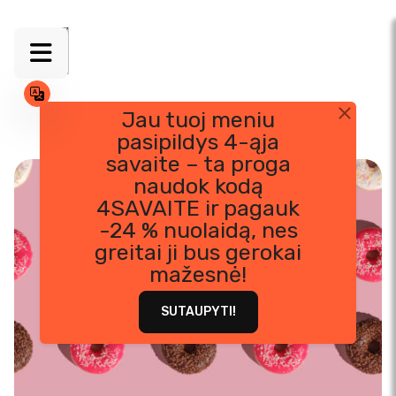
Jau tuoj meniu
pasipildys 4-ąja
Skip
savaite – ta proga
to
naudok kodą
content
4SAVAITE ir pagauk
-24 % nuolaidą, nes
greitai ji bus gerokai
mažesnė!
SUTAUPYTI!