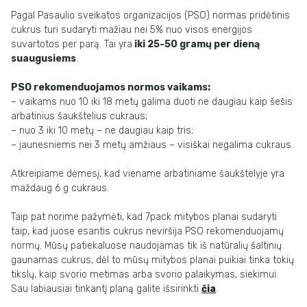
Pagal Pasaulio sveikatos organizacijos (PSO) normas pridėtinis
cukrus turi sudaryti mažiau nei 5% nuo visos energijos
suvartotos per parą. Tai yra
iki 25-50 gramų per dieną
suaugusiems
.
PSO rekomenduojamos normos vaikams:
– vaikams nuo 10 iki 18 metų galima duoti ne daugiau kaip šešis
arbatinius šaukštelius cukraus;
– nuo 3 iki 10 metų – ne daugiau kaip tris;
– jaunesniems nei 3 metų amžiaus – visiškai negalima cukraus.
Atkreipiame dėmesį, kad viename arbatiniame šaukštelyje yra
maždaug 6 g cukraus.
Taip pat norime pažymėti, kad 7pack mitybos planai sudaryti
taip, kad juose esantis cukrus neviršija PSO rekomenduojamų
normų. Mūsų patiekaluose naudojamas tik iš natūralių šaltinių
gaunamas cukrus, dėl to mūsų mitybos planai puikiai tinka tokių
tikslų, kaip svorio metimas arba svorio palaikymas, siekimui.
Sau labiausiai tinkantį planą galite išsirinkti
čia
.