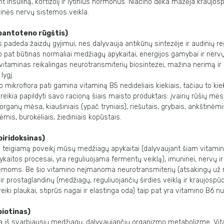
t insuliną, kortizolį ir lytinius hormonus. Niacino dėka mažėja kraujos
rinės nervų sistemos veikla.
pantoteno rūgštis)
 padeda žaizdų gyjimui, nes dalyvauja antikūnų sintezėje ir audinių re
p pat būtinas normaliai medžiagų apykaitai, energijos gamybai ir ner
 vitaminas reikalingas neurotransmiterių biosintezei, mažina nerimą i
lygį.
ikroflora pati gamina vitaminą B5 nedideliais kiekiais, tačiau to kie
i, reikia papildyti savo racioną šiais maisto produktais: įvairių rūšių mė
, organų mėsa, kiaušiniais (ypač tryniais), riešutais, grybais, ankštinė
mis, burokėliais, žiediniais kopūstais.
piridoksinas)
i teigiamą poveikį mūsų medžiagų apykaitai (dalyvaujant šiam vitamin
kaitos procesai, yra reguliuojama fermentų veiklą), imuninei, nervų ir š
temoms. Be šio vitamino neįmanoma neurotransmiterių (atsakingų už n
r prostaglandinų (medžiagų, reguliuojančių širdies veiklą ir kraujospūd
sveiki plaukai, stiprūs nagai ir elastinga oda) taip pat yra vitamino B6 n
biotinas)
na iš svarbiausių medžiagų, dalyvaujančių organizmo metabolizme. Vi