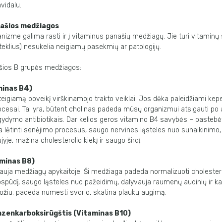
avidalu.
našios medžiagos
nizme galima rasti ir į vitaminus panašių medžiagų. Jie turi vitaminų 
teklius) nesukelia neigiamų pasekmių ar patologijų.
šios B grupės medžiagos:
minas B4)
teigiamą poveikį virškinamojo trakto veiklai. Jos dėka paleidžiami kep
ocesai. Tai yra, būtent cholinas padeda mūsų organizmui atsigauti po
 gydymo antibiotikais. Dar kelios geros vitamino B4 savybės – pastebėt
lėtinti senėjimo procesus, saugo nervines ląsteles nuo sunaikinimo, 
ujyje, mažina cholesterolio kiekį ir saugo širdį.
aminas B8)
auja medžiagų apykaitoje. Ši medžiaga padeda normalizuoti cholesteroli
jospūdį, saugo ląsteles nuo pažeidimų, dalyvauja raumenų audinių ir ka
ožiu: padeda numesti svorio, skatina plaukų augimą.
zenkarboksirūgštis (Vitaminas B10)