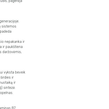
pūdis, pagerėja
generacijoje.
vų sistemos
r padeda
kio nepakanka ir
sa ir paukštiena
mis daržovėmis,
ui vyksta beveik
irdies ir
uotaiką ir
į) sintezė.
uopelnas.
taminas B7