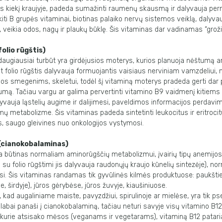
us kiekį kraujyje, padeda sumažinti raumenų skausmą ir dalyvauja per
r kiti B grupės vitaminai, biotinas palaiko nervų sistemos veiklą, dalyvau
, veikia odos, nagų ir plaukų būklę. Šis vitaminas dar vadinamas “groži
olio rūgštis)
daugiausiai turbūt yra girdėjusios moterys, kurios planuoja nėštumą ar
folio rūgštis dalyvauja formuojantis vaisiaus nerviniam vamzdeliui,
s smegenims, skeletui, todėl šį vitaminą moterys pradeda gerti dar p
tumą. Tačiau vargu ar galima pervertinti vitamino B9 vaidmenį kitie
yvauja ląstelių augime ir dalijimesi, paveldimos informacijos perdavi
ų metabolizme. Šis vitaminas padeda sintetinti leukocitus ir eritrocit
, saugo gleivines nuo onkologijos vystymosi.
(cianokobalaminas)
 būtinas normaliam aminorūgščių metabolizmui, įvairių tipų anemijos p
u su folio rūgštimi jis dalyvauja raudonųjų kraujo kūnelių sintezėje), n
si. Šis vitaminas randamas tik gyvūlinės kilmės produktuose: paukšti
 širdyje), jūros gėrybėse, jūros žuvyje, kiaušiniuose.
 kad augaliniame maiste, pavyzdžiui, spirulinoje ar mielėse, yra tik 
labai panaši į cianokobalaminą, tačiau neturi savyje visų vitamino B12
urie atsisako mėsos (veganams ir vegetarams), vitaminą B12 patari