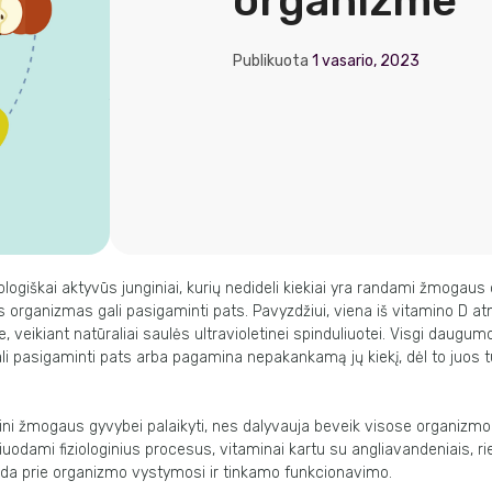
organizme
Publikuota
1 vasario, 2023
iologiškai aktyvūs junginiai, kurių nedideli kiekiai yra randami žmogaus
s organizmas gali pasigaminti pats. Pavyzdžiui, viena iš vitamino D a
, veikiant natūraliai saulės ultravioletinei spinduliuotei. Visgi daugu
i pasigaminti pats arba pagamina nepakankamą jų kiekį, dėl to juos t
tini žmogaus gyvybei palaikyti, nes dalyvauja beveik visose organizm
iuodami fiziologinius procesus, vitaminai kartu su angliavandeniais, rie
eda prie organizmo vystymosi ir tinkamo funkcionavimo.