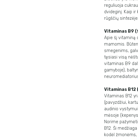
reguliuoja cukra
dvideginį. Kaip i
rūgščių sintezėje
Vitaminas B9 (f
Apie šį vitaminą 
mamomis. Būtent 
smegenims, galvo
tęsiasi visą nėš
vitaminas B9 dal
gamyboje), baltym
neuromediatorius
Vitaminas B12 
Vitaminas B12 yra
(pavyzdžiui, kart
audinio vystymui
mėsoje (kepenyse,
Norime pažymėti,
B12. Ši medžiaga 
kodėl žmonėms, k