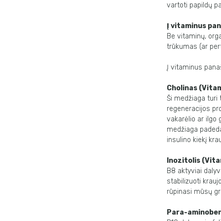
vartoti papildų p
Į vitaminus pa
Be vitaminų, orga
trūkumas (ar per
Į vitaminus pana
Cholinas (Vita
Ši medžiaga turi 
regeneracijos pr
vakarėlio ar ilgo
medžiaga padeda 
insulino kiekį kra
Inozitolis (Vit
B8 aktyviai dalyv
stabilizuoti krau
rūpinasi mūsų gr
Para-aminoben