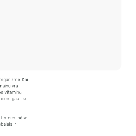
 organizme. Kai
tmainų yra
mos vitaminų
urime gauti su
o fermentinėse
balais ir