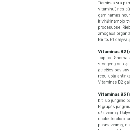
Tiaminas yra pir
vitaminu“, nes bū
gaminamas neurot
ir virškinamojo t
procesuose. Rieb
žmogaus organizm
Be to, B1 dalyvau
Vitaminas B2 (r
Taip pat žinomas 
smegenų veiklą. T
geležies pasisavi
reguliuoja antinks
Vitaminas B2 gal
Vitaminas B3 (
Kiti šio junginio
B grupės junginiu,
džiovinimą. Dalyv
cholesterolio ir 
pasisavinimą, en