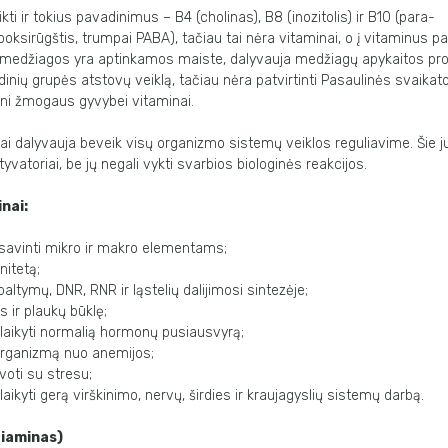
ikti ir tokius pavadinimus – B4 (cholinas), B8 (inozitolis) ir B10 (para-
ksirūgštis, trumpai PABA), tačiau tai nėra vitaminai, o į vitaminus p
 medžiagos yra aptinkamos maiste, dalyvauja medžiagų apykaitos pr
dinių grupės atstovų veiklą, tačiau nėra patvirtinti Pasaulinės svaikat
ini žmogaus gyvybei vitaminai.
i dalyvauja beveik visų organizmo sistemų veiklos reguliavime. Šie ju
yvatoriai, be jų negali vykti svarbios biologinės reakcijos.
nai:
savinti mikro ir makro elementams;
nitetą;
altymų, DNR, RNR ir ląstelių dalijimosi sintezėje;
s ir plaukų būklę;
aikyti normalią hormonų pusiausvyrą;
rganizmą nuo anemijos;
oti su stresu;
aikyti gerą virškinimo, nervų, širdies ir kraujagyslių sistemų darbą.
tiaminas)