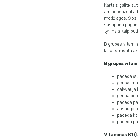
Kartais galite sut
aminobenzenkarbo
medžiagos. Šios
sustiprina pagrin
tyrimais kaip būt
B grupės vitamina
kaip fermentų akt
B grupės vitami
padeda įsi
gerina imu
dalyvauja b
gerina odo
padeda pal
apsaugo o
padeda kov
padeda pal
Vitaminas B1 (