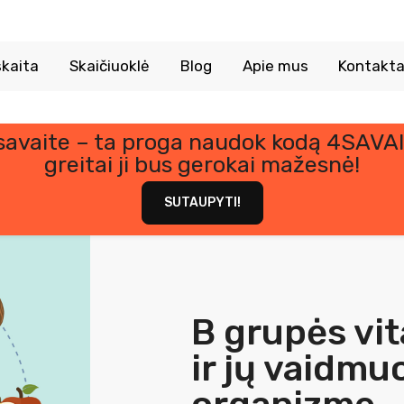
kaita
Skaičiuoklė
Blog
Apie mus
Kontakta
 savaite – ta proga naudok kodą 4SAVAI
greitai ji bus gerokai mažesnė!
SUTAUPYTI!
B grupės vi
ir jų vaidmu