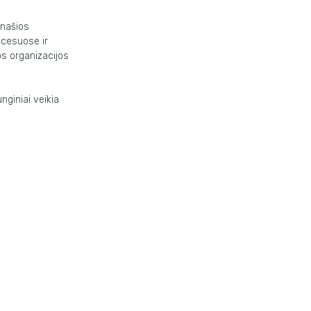
anašios
ocesuose ir
os organizacijos
nginiai veikia