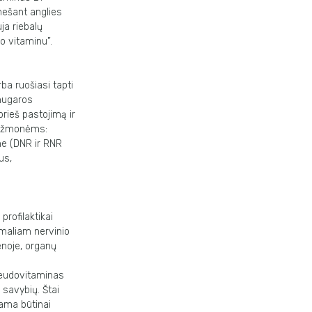
nešant anglies
ja riebalų
o vitaminu”.
ba ruošiasi tapti
 nugaros
rieš pastojimą ir
ms žmonėms:
me (DNR ir RNR
us,
rofilaktikai
ormaliam nervinio
enoje, organų
pseudovitaminas
 savybių. Štai
ama būtinai