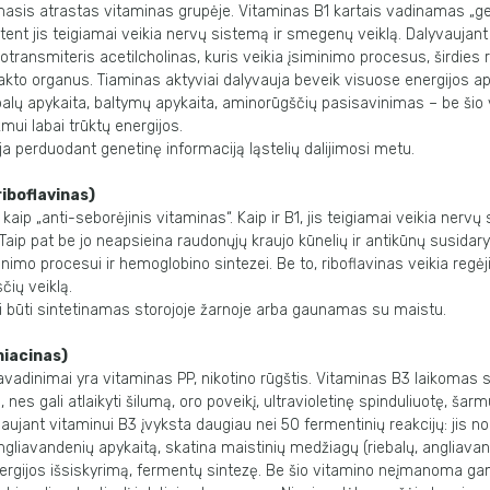
masis atrastas vitaminas grupėje. Vitaminas B1 kartais vadinamas „g
tent jis teigiamai veikia nervų sistemą ir smegenų veiklą. Dalyvaujant 
ransmiteris acetilcholinas, kuris veikia įsiminimo procesus, širdie
rakto organus. Tiaminas aktyviai dalyvauja beveik visuose energijos a
alų apykaita, baltymų apykaita, aminorūgščių pasisavinimas – be šio
ui labai trūktų energijos.
ja perduodant genetinę informaciją ląstelių dalijimosi metu.
iboflavinas)
kaip „anti-seborėjinis vitaminas“. Kaip ir B1, jis teigiamai veikia nervų
aip pat be jo neapsieina raudonųjų kraujo kūnelių ir antikūnų susidar
nimo procesui ir hemoglobino sintezei. Be to, riboflavinas veikia regėj
čių veiklą.
i būti sintetinamas storojoje žarnoje arba gaunamas su maistu.
niacinas)
 pavadinimai yra vitaminas PP, nikotino rūgštis. Vitaminas B3 laikomas s
 nes gali atlaikyti šilumą, oro poveikį, ultravioletinę spinduliuotę, šarmus
aujant vitaminui B3 įvyksta daugiau nei 50 fermentinių reakcijų: jis n
angliavandenių apykaitą, skatina maistinių medžiagų (riebalų, angliava
ergijos išsiskyrimą, fermentų sintezę. Be šio vitamino neįmanoma gam