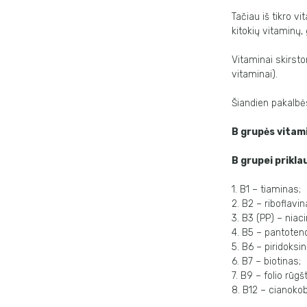
Tačiau iš tikro 
kitokių vitaminų, 
Vitaminai skirstom
vitaminai).
Šiandien pakalbė
B grupės vitam
B grupei prikla
1. B1 – tiaminas;
2. B2 – riboflavin
3. B3 (PP) – niaci
4. B5 – pantoteno
5. B6 – piridoksin
6. B7 – biotinas;
7. B9 – folio rūgšt
8. B12 – cianoko