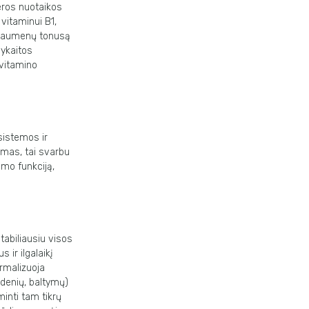
eros nuotaikos
vitaminui B1,
s raumenų tonusą
pykaitos
 vitamino
 sistemos ir
ymas, tai svarbu
imo funkciją,
tabiliausiu visos
 ir ilgalaikį
ormalizuoja
ndenių, baltymų)
inti tam tikrų