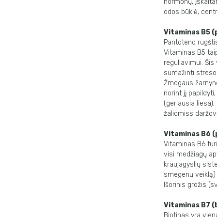
hormonų, įskaitan
odos būklė, cent
Vitaminas B5 (
Pantoteno rūgštis
Vitaminas B5 tai
reguliavimui. Šis
sumažinti streso 
Žmogaus žarnyno m
norint jį papildyt
(geriausia liesa)
žaliomiss daržovė
Vitaminas B6 (
Vitaminas B6 tur
visi medžiagų apy
kraujagyslių sis
smegenų veiklą) i
Išorinis grožis (
Vitaminas B7 (
Biotinas yra vie