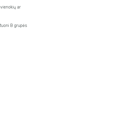
vienokių ar
aštuoni B grupės