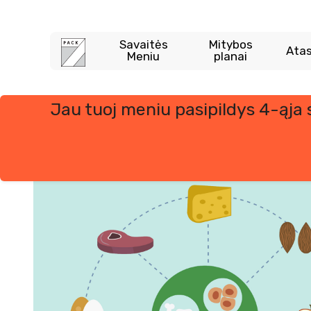
Savaitės
Mitybos
Atas
Meniu
planai
Jau tuoj meniu pasipildys 4-ąja
Skip
to
content