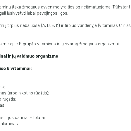
vitaminų įtaka žmogaus gyvenime yra tiesiog neišmatuojama. Trūkstant 
gali išsivystyti labai pavojingos ligos.
i į tirpius riebaluose (A, D, E, K) ir tirpius vandenyje (vitaminas C ir 
sime apie B grupės vitaminus ir jų svarbą žmogaus organizmui.
inai ir jų vaidmuo organizme
uso 8 vitaminai:
as;
nas (arba nikotino rūgštis);
 rūgštis;
as;
is ir jos dariniai – folatai;
balaminas.