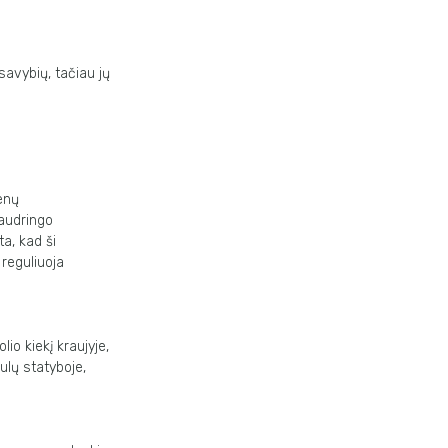
savybių, tačiau jų
enų
 audringo
a, kad ši
reguliuoja
o kiekį kraujyje,
ulų statyboje,