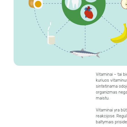
Vitaminai – tai b
kuriuos vitaminu
sintetinama odoje
organizmas negal
maistu.
Vitaminai yra bū
reakcijose. Regul
baltymais prisid