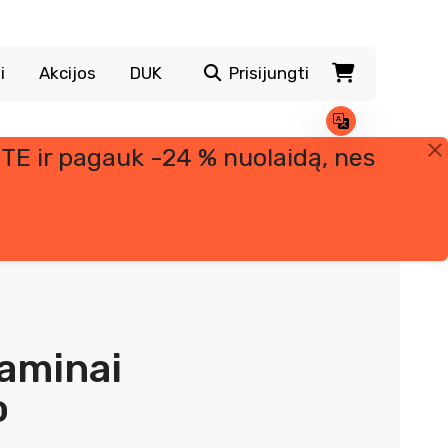
i
Akcijos
DUK
Prisijungti
TE ir pagauk -24 % nuolaidą, nes
taminai
o