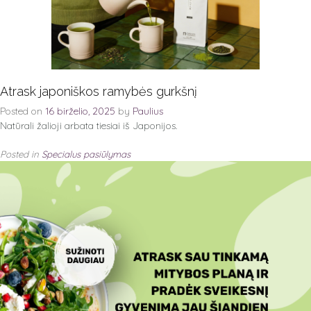
Atrask japoniškos ramybės gurkšnį
Posted on
16 birželio, 2025
by
Paulius
Natūrali žalioji arbata tiesiai iš Japonijos.
Posted in
Specialus pasiūlymas