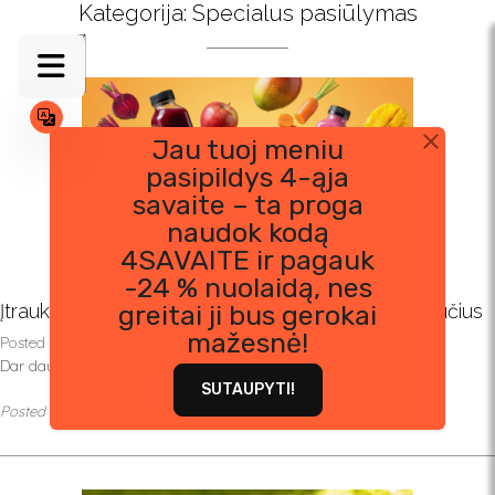
Skip
Kategorija:
Specialus pasiūlymas
to
content
Jau tuoj meniu
pasipildys 4-ąja
savaite – ta proga
naudok kodą
4SAVAITE ir pagauk
-24 % nuolaidą, nes
Įtrauk į savo mitybos planą šviežias sultis ir glotnučius
greitai ji bus gerokai
mažesnė!
Posted on
2 liepos, 2025
by
Andrius Žemaitis
Dar daugiau naudos kiekviename valgyje!
SUTAUPYTI!
Posted in
Specialus pasiūlymas