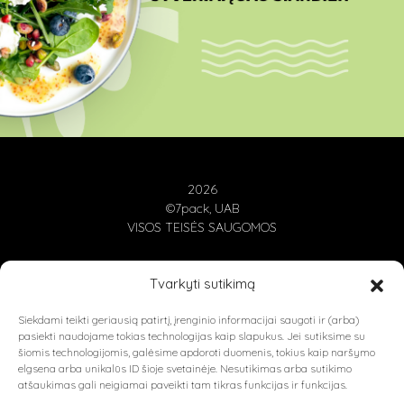
2026
©7pack, UAB
VISOS TEISĖS SAUGOMOS
Tvarkyti sutikimą
E-PARDUOTUVĖ
Siekdami teikti geriausią patirtį, įrenginio informacijai saugoti ir (arba)
BLOG STRAIPSNIAI
pasiekti naudojame tokias technologijas kaip slapukus. Jei sutiksime su
šiomis technologijomis, galėsime apdoroti duomenis, tokius kaip naršymo
PRIVATUMO POLITIKA
elgsena arba unikalūs ID šioje svetainėje. Nesutikimas arba sutikimo
atšaukimas gali neigiamai paveikti tam tikras funkcijas ir funkcijas.
NAUDOJIMOSI TAISYKLĖS