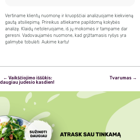
Vertiname klientų nuomonę ir kruopščiai analizuojame kiekvieną
gautą atsiliepimą. Prireikus atliekame papildomą kokybės
analizę. Klaidų netoleruojame, iš jų mokomės ir tampame dar
geresni. Vadovaujamės nuomone, kad grįžtamasis ryšys yra
galimybė tobulėti. Aukime kartu!
Post
←
Vaikščiojimo iššūkis:
Tvarumas
→
navigation
daugiau judesio kasdien!