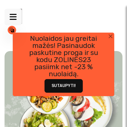
Nuolaidos jau greitai
mažės! Pasinaudok
Skip
paskutine proga ir su
to
kodu ZOLINES23
content
pasiimk net -23 %
nuolaidą.
SUTAUPYTI!