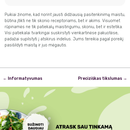
Puikiai žinome, kad norint jausti didžiausią pasitenkinimą maistu,
būtina įtikti ne tik skonio receptoriams, bet ir akims. Visuomet
rūpinamės ne tik patiekalų maistingumu, skoniu, bet ir estetika.
Visi patiekalai tvarkingai suskirstyti vienkartinėse pakuotėse,
padažai supilstyti į atskirus indelius. Jums tereikia pagal poreikį
pasišildyti maistą ir juo mėgautis.
Post
←
Informatyvumas
Preciziškas tikslumas
→
navigation