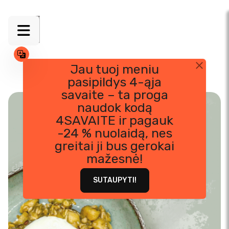
Jau tuoj meniu
pasipildys 4-ąja
Skip
savaite – ta proga
to
naudok kodą
content
4SAVAITE ir pagauk
-24 % nuolaidą, nes
greitai ji bus gerokai
mažesnė!
SUTAUPYTI!