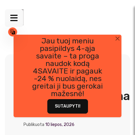
Jau tuoj meniu
pasipildys 4-ąja
Skip
savaite – ta proga
to
naudok kodą
content
4SAVAITE ir pagauk
-24 % nuolaidą, nes
Ar jūsų pakuotės
greitai ji bus gerokai
tvarios ir ar galima
mažesnė!
jas šildyti?
SUTAUPYTI!
Publikuota
10 liepos, 2026