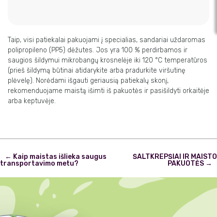
Taip, visi patiekalai pakuojami į specialias, sandariai uždaromas
polipropileno (PP5) dėžutes. Jos yra 100 % perdirbamos ir
saugios šildymui mikrobangų krosnelėje iki 120 °C temperatūros
(prieš šildymą būtinai atidarykite arba pradurkite viršutinę
plėvelę). Norėdami išgauti geriausią patiekalų skonį,
rekomenduojame maistą išimti iš pakuotės ir pasišildyti orkaitėje
arba keptuvėje.
Post
←
Kaip maistas išlieka saugus
ŠALTKREPŠIAI IR MAISTO
navigation
transportavimo metu?
PAKUOTĖS
→