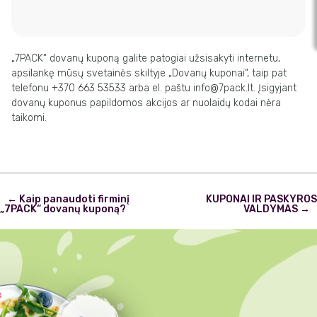
„7PACK“ dovanų kuponą galite patogiai užsisakyti internetu,
apsilankę mūsų svetainės skiltyje „Dovanų kuponai“, taip pat
telefonu +370 663 53533 arba el. paštu
info@7pack.lt
. Įsigyjant
dovanų kuponus papildomos akcijos ar nuolaidų kodai nėra
taikomi.
Post
←
Kaip panaudoti firminį
KUPONAI IR PASKYROS
navigation
„7PACK“ dovanų kuponą?
VALDYMAS
→