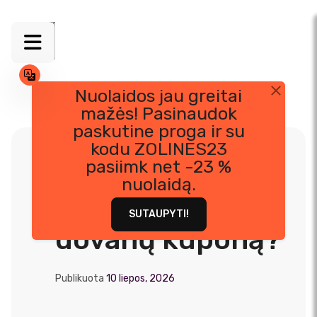
Nuolaidos jau greitai
mažės! Pasinaudok
Skip
paskutine proga ir su
to
kodu ZOLINES23
content
pasiimk net -23 %
nuolaidą.
Kaip užsakyti
SUTAUPYTI!
dovanų kuponą?
Publikuota
10 liepos, 2026