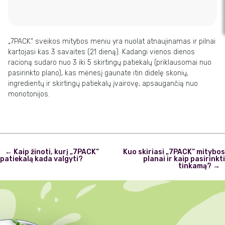
„7PACK“ sveikos mitybos meniu yra nuolat atnaujinamas ir pilnai
kartojasi kas 3 savaites (21 dieną). Kadangi vienos dienos
racioną sudaro nuo 3 iki 5 skirtingų patiekalų (priklausomai nuo
pasirinkto plano), kas mėnesį gaunate itin didelę skonių,
ingredientų ir skirtingų patiekalų įvairovę, apsaugančią nuo
monotonijos.
Post
←
Kaip žinoti, kurį „7PACK“
Kuo skiriasi „7PACK“ mitybos
navigation
patiekalą kada valgyti?
planai ir kaip pasirinkti
tinkamą?
→