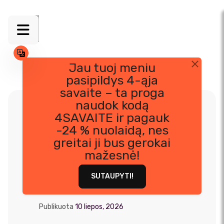
Jau tuoj meniu
pasipildys 4-ąja
Skip
savaite – ta proga
to
naudok kodą
content
4SAVAITE ir pagauk
-24 % nuolaidą, nes
Kokiu intervalu
greitai ji bus gerokai
kartojasi jūsų
mažesnė!
meniu?
SUTAUPYTI!
Publikuota
10 liepos, 2026