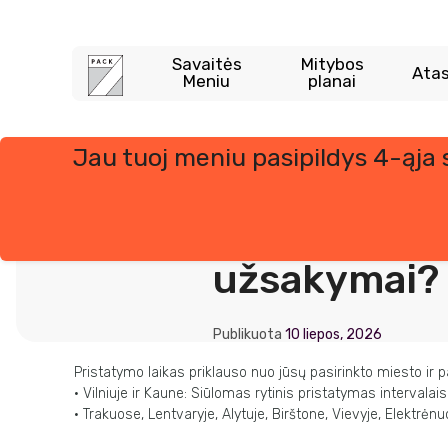
Savaitės
Mitybos
Atas
Meniu
planai
Jau tuoj meniu pasipildys 4-ąja
Skip
Kokiu laiku
to
content
pristatomi
užsakymai?
Publikuota
10 liepos, 2026
Pristatymo laikas priklauso nuo jūsų pasirinkto miesto ir 
• Vilniuje ir Kaune: Siūlomas rytinis pristatymas intervalais
• Trakuose, Lentvaryje, Alytuje, Birštone, Vievyje, Elektrėn