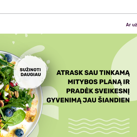
Ar už