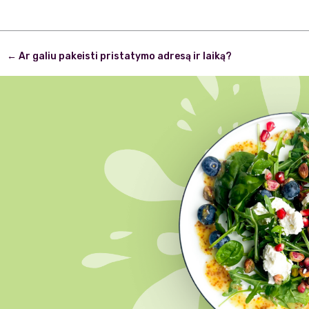
Post
←
Ar galiu pakeisti pristatymo adresą ir laiką?
navigation