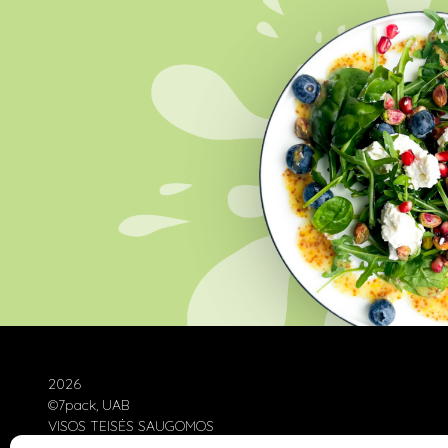
2026
©7pack, UAB
VISOS TEISĖS SAUGOMOS