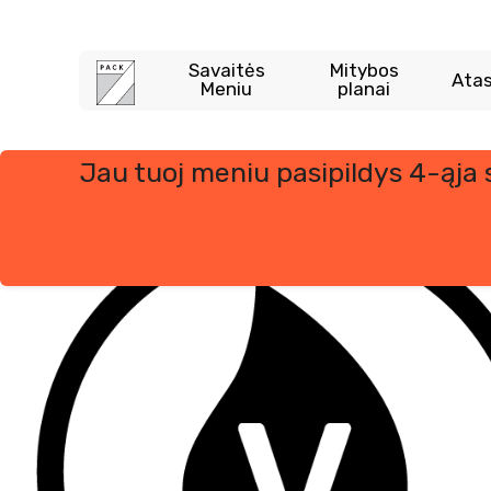
Savaitės
Mitybos
Atas
Meniu
planai
Jau tuoj meniu pasipildys 4-ąja
Skip
to
content