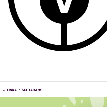
Post
←
TINKA PESKETARAMS
navigation