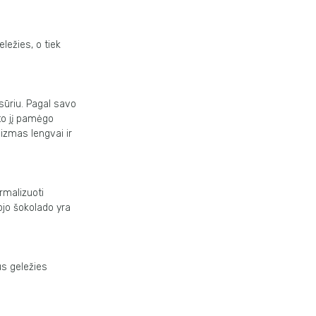
eležies, o tiek
sūriu. Pagal savo
to jį pamėgo
izmas lengvai ir
rmalizuoti
ojo šokolado yra
us geležies