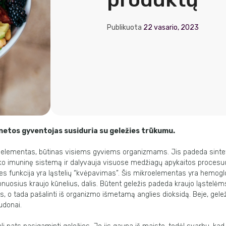
Publikuota
22 vasario, 2023
anetos gyventojas susiduria su geležies trūkumu.
oelementas, būtinas visiems gyviems organizmams. Jis padeda sinteti
iko imuninę sistemą ir dalyvauja visuose medžiagų apykaitos procesu
ies funkcija yra ląstelių “kvėpavimas”. Šis mikroelementas yra hemogl
nuosius kraujo kūnelius, dalis. Būtent geležis padeda kraujo ląstelėms
inius, o tada pašalinti iš organizmo išmetamą anglies dioksidą. Beje, gele
udonai.