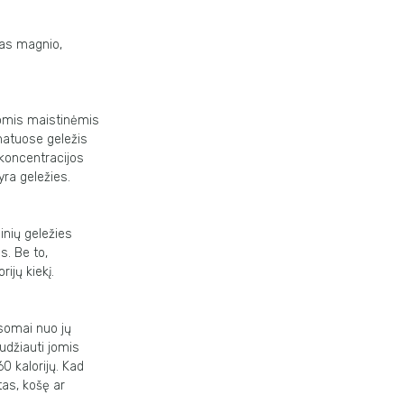
imas magnio,
itomis maistinėmis
inatuose geležis
koncentracijos
yra geležies.
inių geležies
is. Be to,
ijų kiekį.
usomai nuo jų
udžiauti jomis
0 kalorijų. Kad
tas, košę ar