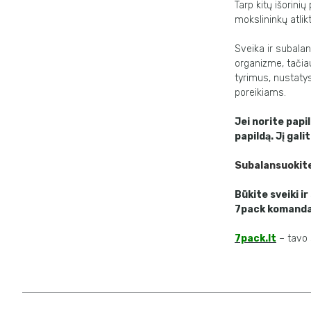
Tarp kitų išorin
mokslininkų atlik
Sveika ir subalan
organizme, tačiau
tyrimus, nustatys
poreikiams.
Jei norite pap
papildą. Jį gali
Subalansuokite
Būkite sveiki ir
7pack komand
7pack.lt
– tavo 