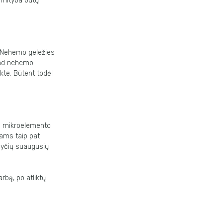
d mityba būtų
. Nehemo geležies
 kad nehemo
kte. Būtent todėl
mg mikroelemento
iams taip pat
 lyčių suaugusių
arbą, po atliktų