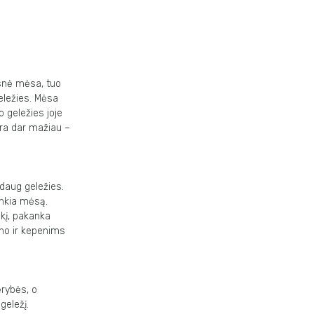
snė mėsa, tuo
eležies. Mėsa
o geležies joje
yra dar mažiau –
daug geležies.
enkia mėsą.
ikį, pakanka
eno ir kepenims
ėrybės, o
geležį.