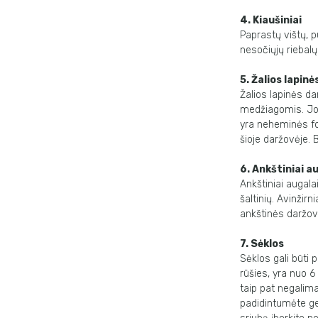
4. Kiaušiniai
Paprastų vištų, pu
nesočiųjų riebalų 
5. Žalios lapin
Žalios lapinės da
medžiagomis. Jose
yra neheminės fo
šioje daržovėje. 
6. Ankštiniai a
Ankštiniai augala
šaltinių. Avinžirni
ankštinės daržovė
7. Sėklos
Sėklos gali būti 
rūšies, yra nuo 
taip pat negalima
padidintumėte gel