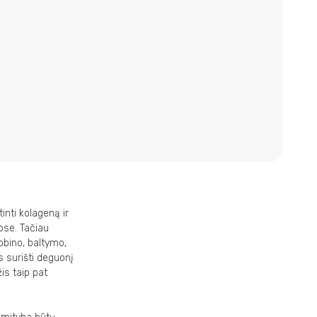
nti kolageną ir
ose. Tačiau
obino, baltymo,
 surišti deguonį
žis taip pat