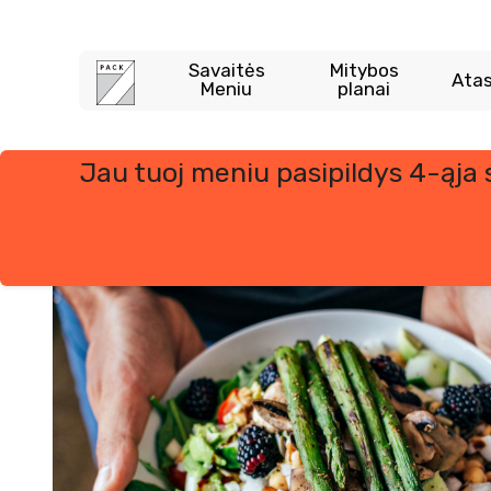
Savaitės
Mitybos
Atas
Meniu
planai
Jau tuoj meniu pasipildys 4-ąja
Skip
to
content