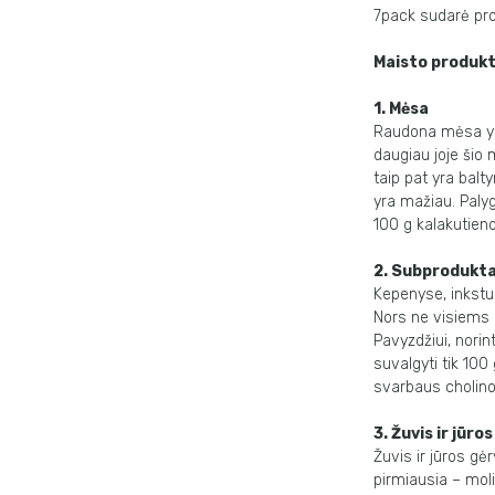
7pack sudarė prod
Maisto produkt
1. Mėsa
Raudona mėsa yra
daugiau joje šio 
taip pat yra balt
yra mažiau. Palyg
100 g kalakutienos
2. Subprodukta
Kepenyse, inkstu
Nors ne visiems 
Pavyzdžiui, norin
suvalgyti tik 100
svarbaus cholino 
3. Žuvis ir jūro
Žuvis ir jūros gė
pirmiausia – moli