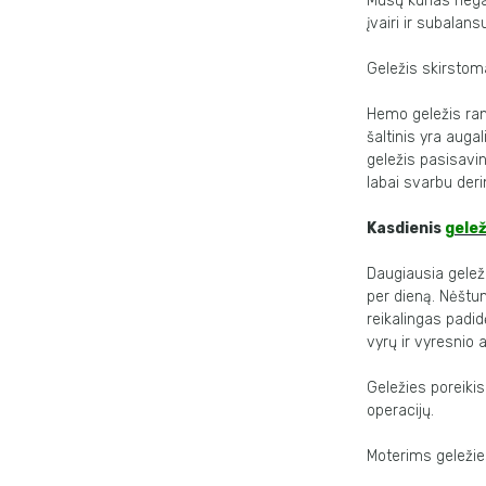
Mūsų kūnas negal
įvairi ir subalans
Geležis skirstom
Hemo geležis ran
šaltinis yra aug
geležis pasisavi
labai svarbu deri
Kasdienis
gelež
Daugiausia gelež
per dieną. Nėštu
reikalingas padi
vyrų ir vyresnio
Geležies poreikis
operacijų.
Moterims geležies