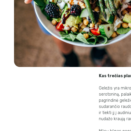
Kas trečias pl
Geležis yra mikr
serotoniną, pala
pagrindinė gelež
sudarančio raudo
ir tiekti jį į aud
nudažo kraują ra