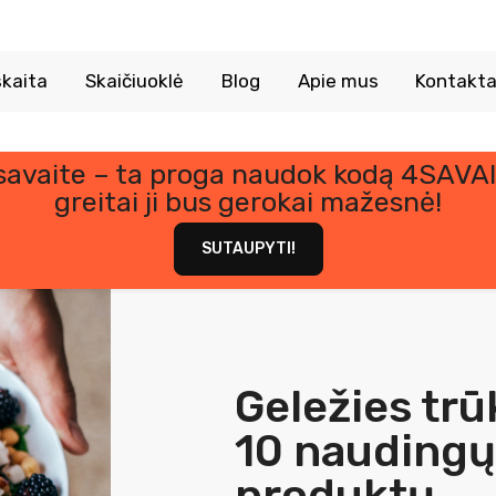
kaita
Skaičiuoklė
Blog
Apie mus
Kontakta
 savaite – ta proga naudok kodą 4SAVAI
greitai ji bus gerokai mažesnė!
SUTAUPYTI!
Geležies tr
10 naudingų
produktų