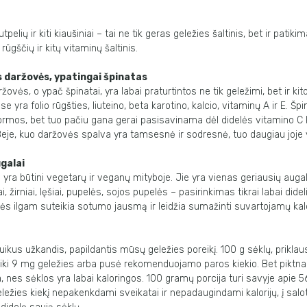
tpelių ir kiti kiaušiniai – tai ne tik geras geležies šaltinis, bet ir patik
rūgščių ir kitų vitaminų šaltinis.
ės daržovės, ypatingai špinatas
ržovės, o ypač špinatai, yra labai praturtintos ne tik geležimi, bet ir k
 yra folio rūgšties, liuteino, beta karotino, kalcio, vitaminų A ir E. Šp
rmos, bet tuo pačiu gana gerai pasisavinama dėl didelės vitamino C 
Beje, kuo daržovės spalva yra tamsesnė ir sodresnė, tuo daugiau joje 
ugalai
i yra būtini vegetarų ir veganų mityboje. Jie yra vienas geriausių augal
ai, žirniai, lęšiai, pupelės, sojos pupelės – pasirinkimas tikrai labai didel
s ilgam suteikia sotumo jausmą ir leidžia sumažinti suvartojamų kalor
puikus užkandis, papildantis mūsų geležies poreikį. 100 g sėklų, prikla
6 iki 9 mg geležies arba pusė rekomenduojamo paros kiekio. Bet piktna
, nes sėklos yra labai kaloringos. 100 gramų porcija turi savyje apie 56
ežies kiekį nepakenkdami sveikatai ir nepadaugindami kalorijų, į salo