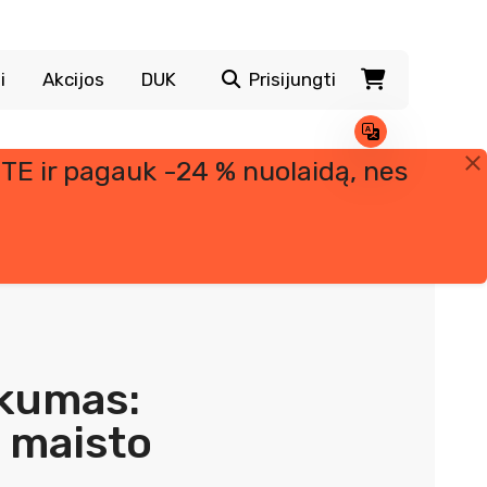
i
Akcijos
DUK
Prisijungti
TE ir pagauk -24 % nuolaidą, nes
ūkumas:
 maisto