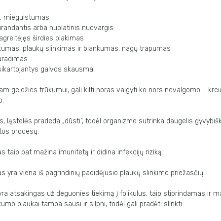
, mieguistumas
sirandantis arba nuolatinis nuovargis
agreitėjęs širdies plakimas
kumas, plaukų slinkimas ir blankumas, nagų trapumas
raradimas
sikartojantys galvos skausmai
iam geležies trūkumui, gali kilti noras valgyti ko nors nevalgomo – krei
o.
s, ląstelės pradeda „dūsti“, todėl organizme sutrinka daugelis gyvybiš
tos procesų.
 taip pat mažina imunitetą ir didina infekcijų riziką.
 yra viena iš pagrindinių padidėjusio plaukų slinkimo priežasčių.
ra atsakingas už deguonies tiekimą į folikulus, taip stiprindamas ir 
kumo plaukai tampa sausi ir silpni, todėl gali pradėti slinkti.