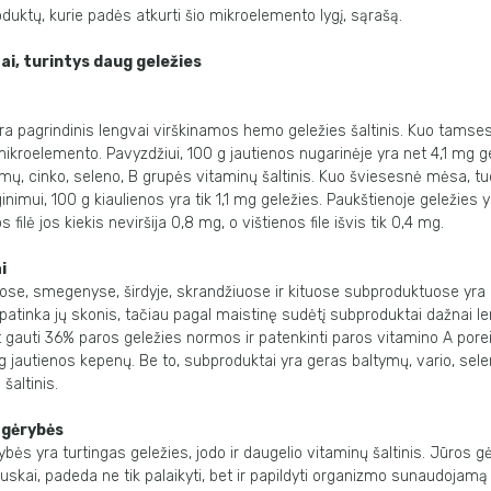
uktų, kurie padės atkurti šio mikroelemento lygį, sąrašą.
ai, turintys daug geležies
 pagrindinis lengvai virškinamos hemo geležies šaltinis. Kuo tamse
mikroelemento. Pavyzdžiui, 100 g jautienos nugarinėje yra net 4,1 mg g
ymų, cinko, seleno, B grupės vitaminų šaltinis. Kuo šviesesnė mėsa, tu
inimui, 100 g kiaulienos yra tik 1,1 mg geležies. Paukštienoje geležies 
 filė jos kiekis neviršija 0,8 mg, o vištienos file išvis tik 0,4 mg.
i
ose, smegenyse, širdyje, skrandžiuose ir kituose subproduktuose yra 
patinka jų skonis, tačiau pagal maistinę sudėtį subproduktai dažnai l
t gauti 36% paros geležies normos ir patenkinti paros vitamino A pore
 g jautienos kepenų. Be to, subproduktai yra geras baltymų, vario, sel
šaltinis.
s gėrybės
rybės yra turtingas geležies, jodo ir daugelio vitaminų šaltinis. Jūros g
uskai, padeda ne tik palaikyti, bet ir papildyti organizmo sunaudojamą 