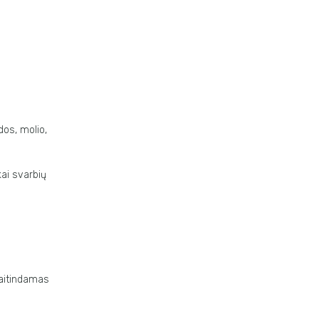
dos, molio,
kai svarbių
maitindamas