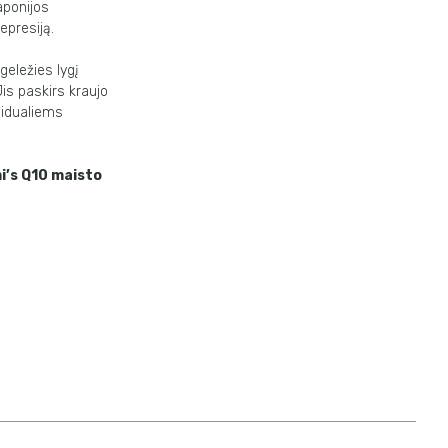
aponijos
epresiją.
geležies lygį
is paskirs kraujo
vidualiems
i’s Q10 maisto