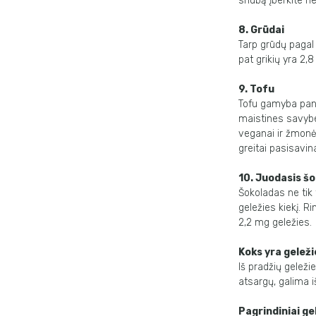
sriubą įberkite n
8. Grūdai
Tarp grūdų pagal g
pat grikių yra 2,
9. Tofu
Tofu gamyba pana
maistines savybes
veganai ir žmonės
greitai pasisavin
10. Juodasis š
Šokoladas ne tik 
geležies kiekį. R
2,2 mg geležies.
Koks yra gelež
Iš pradžių geleži
atsargų, galima 
Pagrindiniai g