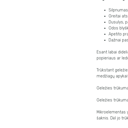
Silpnumas
Greitai at
Dusulys, p
Odos blyš
Apetito p
Dažnai pa
Esant labai didel
popieriaus ar led
Trūkstant geležie
medžiagų apykai
Geležies trūkumas
Geležies trūkumas
Mikroelementas y
šaknis. Dėl jo trū