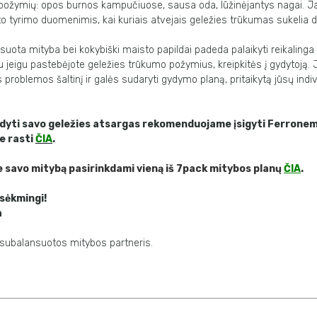
ių požymių: opos burnos kampučiuose, sausa oda, lūžinėjantys nagai. J
to tyrimo duomenimis, kai kuriais atvejais geležies trūkumas sukelia d
suota mityba bei kokybiški maisto papildai padeda palaikyti reikalinga 
 jeigu pastebėjote geležies trūkumo požymius, kreipkitės į gydytoją. J
 problemos šaltinį ir galės sudaryti gydymo planą, pritaikytą jūsų indi
ildyti savo geležies atsargas rekomenduojame įsigyti Ferronem
te rasti
ČIA
.
 savo mitybą pasirinkdami vieną iš 7pack mitybos planų
ČIA
.
 sėkmingi!
a
subalansuotos mitybos partneris.