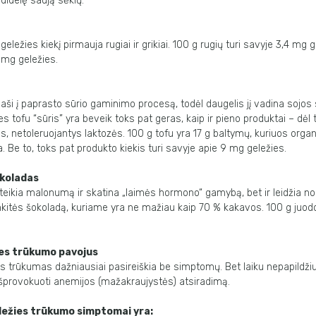
edidelę saują sėklų.
eležies kiekį pirmauja rugiai ir grikiai. 100 g rugių turi savyje 3,4 mg g
8 mg geležies.
ši į paprasto sūrio gaminimo procesą, todėl daugelis jį vadina sojos 
 tofu “sūris” yra beveik toks pat geras, kaip ir pieno produktai – dėl 
, netoleruojantys laktozės. 100 g tofu yra 17 g baltymų, kuriuos organ
a. Be to, toks pat produkto kiekis turi savyje apie 9 mg geležies.
okoladas
teikia malonumą ir skatina „laimės hormono“ gamybą, bet ir leidžia no
inkitės šokoladą, kuriame yra ne mažiau kaip 70 % kakavos. 100 g juod
ies trūkumo pavojus
es trūkumas dažniausiai pasireiškia be simptomų. Bet laiku nepapildži
išprovokuoti anemijos (mažakraujystės) atsiradimą.
eležies trūkumo simptomai yra: