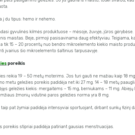
i pats pasigaminti geležies. Jo jis gauna iš maisto, todėl svarbu, ka
uota.
a į du tipus: hemo ir nehemo.
dasi gyvulinės kilmės produktuose – mėsoje, žuvyje, jūros gėrybėse
alinis maistas. Beje, pirmoji pasisavinama daug efektyviau. Teigiama,
na tik 15 – 20 procentų nuo bendro mikroelemento kiekio maisto produ
nti įvairius šio mikroelemento šaltinius tarpusavyje.
ies
poreikis
ies reikia 19 – 50 metų moterims. Jos turi gauti ne mažiau kaip 18 
mo metu geležies poreikis padidėja net iki 27 mg. 14 – 18 metų paaugl
dėjęs geležies kiekis: mergaitėms – 15 mg, berniukams – 11 mg. Abiejų
 amžiaus žmonių vidutinė paros geležies norma yra 8 mg.
 taip pat žymiai padidėja intensyviai sportuojant, dirbant sunkų fizinį d
 poreikis stipriai padidėja patiriant gausias menstruacijas.