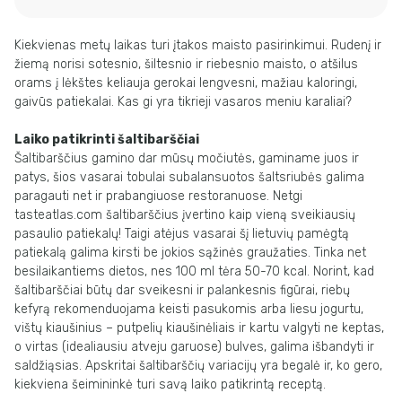
Kiekvienas metų laikas turi įtakos maisto pasirinkimui. Rudenį ir
žiemą norisi
sotesnio, šiltesnio ir riebesnio maisto, o atšilus
orams į lėkštes keliauja gerokai
lengvesni, mažiau kaloringi,
gaivūs patiekalai. Kas gi yra tikrieji vasaros meniu
karaliai?
Laiko patikrinti šaltibarščiai
Šaltibarščius gamino dar mūsų močiutės, gaminame juos ir
patys, šios vasarai tobulai
subalansuotos šaltsriubės galima
paragauti net ir prabangiuose restoranuose. Netgi
tasteatlas.com
šaltibarščius įvertino kaip vieną sveikiausių
pasaulio patiekalų
!
Taigi
atėjus vasarai šį lietuvių pamėgtą
patiekalą galima kirsti be jokios sąžinės graužaties.
Tinka net
besilaikantiems dietos, nes 100 ml tėra 50-70 kcal. Norint, kad
šaltibarščiai
būtų
dar
sveikesni
ir
palankesnis
figūrai,
riebų
kefyrą
rekomenduojama
keisti
pasukomis arba liesu jogurtu,
vištų kiaušinius – putpelių kiaušinėliais ir kartu valgyti
ne keptas,
o virtas (idealiausiu atveju garuose) bulves, galima išbandyti ir
saldžiąsias.
Apskritai šaltibarščių variacijų yra begalė ir, ko gero,
kiekviena šeimininkė turi savą
laiko patikrintą receptą.