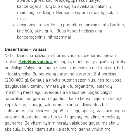
atviros
ugnies,
kad
neapdegtų,
nesusidarytų
kancerogenai,
liktų
kuo
daugiau
sveikatai
palankių
maistinių medžiagų. Geriausia kepamą maistą įsukti į
foliją.
Jeigu visgi renkatės jau paruoštus gaminius, atsižvelkite,
kad būtų skirti griliui.
Juos kepant neišsiskiria
kancerogeniniai nitrozaminai.
Desertams – vaisiai
Net didžiausi smaližiai karštomis vasaros dienomis mieliau
renkasi
šviežius vaisius
bei uogas, o riebius pyragaičius palieka
nuošalyje. Valgyti sultingus sezoninius
vaisius ne tik skanu, bet
ir labai sveika. Jų per dieną patartina suvartoti 2-4 porcijas
(200-400 g). Geriausia rinktis būtent sezoninius, nes tokiuose
daugiausiai vitaminų,
mineralų ir kitų organizmui palankių
maistinių medžiagų. Sveikiausia vaisius bei
uogas valgyti
natūralius, bet galima mėgautis ir lauko kepsninėje ar orkaitėje
kepintais
vaisiais, jų salotomis, skanauti džiovintus
bei
liofilizuotus. Kuo įvairesni (ypač
skirtingų spalvų) vaisiai ir uogos
valgomi, tuo geriau, nes tuo skirtingesnių maistinių
medžiagų
gaunama. Be vitaminų ir mineralų vai
siuose gausu maistinių
skaidulų,
kurios ilgam suteikia sotumo, gerina virškinimo