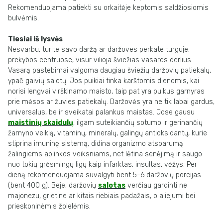
Rekomenduojama patiekti su orkaitėje keptomis saldžiosiomis
bulvėmis.
Tiesiai iš lysvės
Nesvarbu, turite savo daržą ar daržoves perkate turguje,
prekybos centruose, visur
vilioja šviežias vasaros derlius.
Vasarą pastebimai valgoma daugiau šviežių daržovių
patiekalų,
ypač gaivių salotų. Jos puikiai tinka karštomis dienomis, kai
norisi lengvai
virškinamo maisto, taip pat yra puikus garnyras
prie mėsos ar žuvies patiekalų.
Daržovės yra ne tik labai gardus,
universalus, be ir sveikatai palankus maistas. Jose
gausu
maistinių skaidulų
, ilgam suteikiančių sotumo ir gerinančių
žarnyno veiklą,
vitaminų, mineralų, galingų antioksidantų, kurie
stiprina imuninę sistemą, didina
organizmo atsparumą
žalingiems aplinkos veiksniams, net lėtina senėjimą ir saugo
nuo tokių grėsmingų ligų kaip infarktas, insultas, vėžys. Per
dieną rekomenduojama suvalgyti bent 5-6 daržovių porcijas
(bent 400 g). Beje, daržovių
salotas
verčiau gardinti ne
majonezu, grietine ar kitais riebiais padažais, o aliejumi bei
prieskoninėmis žolelėmis.