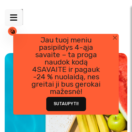
Jau tuoj meniu
pasipildys 4-ąja
Skip
savaite – ta proga
to
naudok kodą
content
4SAVAITE ir pagauk
-24 % nuolaidą, nes
greitai ji bus gerokai
mažesnė!
SUTAUPYTI!