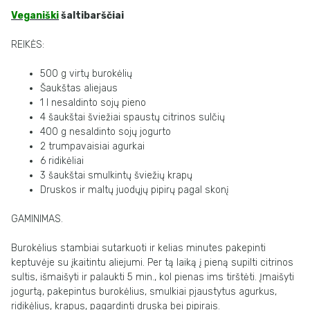
Veganiški
šaltibarščiai
REIKĖS:
500 g virtų burokėlių
Šaukštas aliejaus
1 l nesaldinto sojų pieno
4 šaukštai šviežiai spaustų citrinos sulčių
400 g nesaldinto sojų jogurto
2 trumpavaisiai agurkai
6 ridikėliai
3 šaukštai smulkintų šviežių krapų
Druskos ir maltų juodųjų pipirų pagal skonį
GAMINIMAS.
Burokėlius stambiai sutarkuoti ir kelias minutes pakepinti
keptuvėje
su įkaitintu aliejumi. Per tą laiką į pieną supilti citrinos
sultis, išmaišyti ir palaukti 5
min.,
kol
pienas
ims
tirštėti.
Įmaišyti
jogurtą,
pakepintus
burokėlius,
smulkiai
pjaustytus
agurkus,
ridikėlius,
krapus,
pagardinti
druska
bei
pipirais.