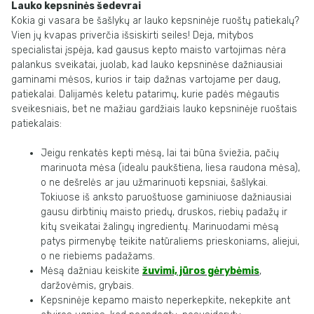
Lauko kepsninės šedevrai
Kokia gi vasara be šašlykų ar lauko kepsninėje ruoštų patiekalų?
Vien jų kvapas
priverčia išsiskirti seiles
!
Deja, mitybos
specialistai įspėja, kad gausus kepto maisto
vartojimas
nėra
palankus
sveikatai,
juolab,
kad
lauko
kepsninėse
dažniausiai
gaminami mėsos, kurios ir taip dažnas vartojame per daug,
patiekalai. Dalijamės
keletu patarimų, kurie padės mėgautis
sveikesniais, bet ne mažiau gardžiais lauko
kepsninėje ruoštais
patiekalais:
Jeigu renkatės kepti mėsą, lai tai būna šviežia, pačių
marinuota mėsa (idealu
paukštiena, liesa raudona mėsa),
o ne dešrelės ar jau užmarinuoti kepsniai,
šašlykai.
Tokiuose iš anksto paruoštuose gaminiuose dažniausiai
gausu dirbtinių
maisto
priedų,
druskos, riebių
padažų
ir
kitų
sveikatai
žalingų
ingredientų.
Marinuodami mėsą
patys pirmenybę teikite natūraliems prieskoniams, aliejui,
o
ne riebiems padažams.
Mėsą dažniau keiskite
žuvimi, jūros gėrybėmis
,
daržovėmis, grybais.
Kepsninėje
kepamo
maisto
neperkepkite,
nekepkite
ant