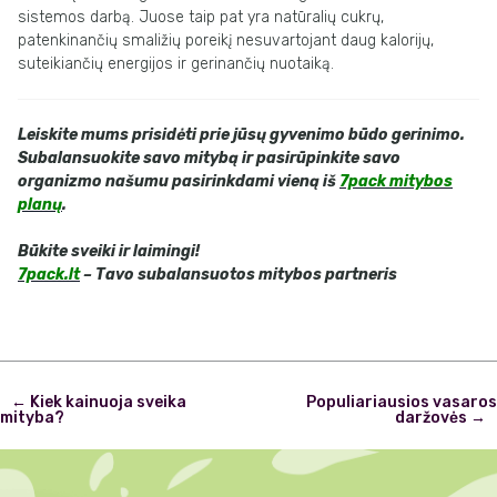
sistemos darbą. Juose taip pat yra
natūralių
cukrų,
patenkinančių
smaližių
poreikį
nesuvartojant
daug
kalorijų,
suteikiančių energijos ir gerinančių nuotaiką.
Leiskite mums prisidėti prie jūsų gyvenimo būdo gerinimo.
Subalansuokite
savo
mitybą ir pasirūpinkite savo
organizmo našumu pasirinkdami vieną iš
7pack
mitybos
planų
.
Būkite sveiki ir
laimingi
!
7pack.lt
– Tavo subalansuotos mitybos partneris
Post
←
Kiek kainuoja sveika
Populiariausios vasaros
navigation
mityba?
daržovės
→