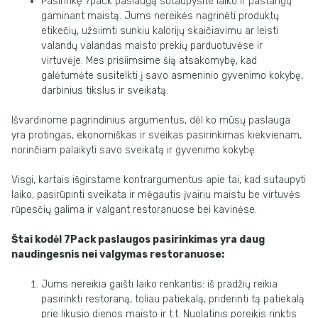
Pasirinkę 7pack paslaugą sutaupysite laiko ir pastangų
gaminant maistą. Jums nereikės nagrinėti produktų
etikečių, užsiimti sunkiu kalorijų skaičiavimu ar leisti
valandų valandas maisto prekių parduotuvėse ir
virtuvėje. Mes prisiimsime šią atsakomybę, kad
galėtumėte susitelkti į savo asmeninio gyvenimo kokybę,
darbinius tikslus ir sveikatą.
Išvardinome pagrindinius argumentus, dėl ko mūsų paslauga
yra protingas, ekonomiškas ir sveikas pasirinkimas kiekvienam,
norinčiam palaikyti savo sveikatą ir gyvenimo kokybę.
Visgi, kartais išgirstame kontrargumentus apie tai, kad sutaupyti
laiko, pasirūpinti sveikata ir mėgautis įvairiu maistu be virtuvės
rūpesčių galima ir valgant restoranuose bei kavinėse.
Štai kodėl 7Pack paslaugos pasirinkimas yra daug
naudingesnis nei valgymas restoranuose:
Jums nereikia gaišti laiko renkantis: iš pradžių reikia
pasirinkti restoraną, toliau patiekalą, priderinti tą patiekalą
prie likusio dienos maisto ir t.t. Nuolatinis poreikis rinktis