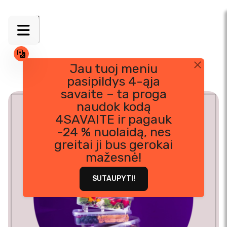
Jau tuoj meniu
pasipildys 4-ąja
Skip
savaite – ta proga
to
naudok kodą
content
4SAVAITE ir pagauk
-24 % nuolaidą, nes
greitai ji bus gerokai
mažesnė!
SUTAUPYTI!