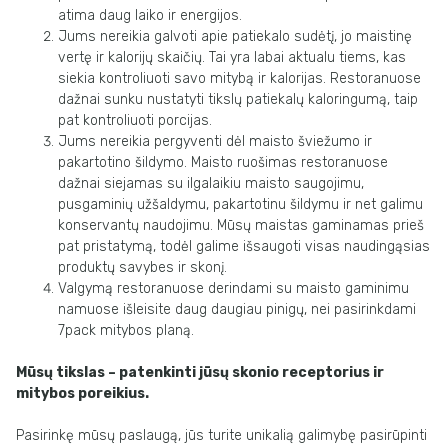
atima daug laiko ir energijos.
Jums nereikia galvoti apie patiekalo sudėtį, jo maistinę
vertę ir kalorijų skaičių. Tai yra labai aktualu tiems, kas
siekia kontroliuoti savo mitybą ir kalorijas. Restoranuose
dažnai sunku nustatyti tikslų patiekalų kaloringumą, taip
pat kontroliuoti porcijas.
Jums nereikia pergyventi dėl maisto šviežumo ir
pakartotino šildymo. Maisto ruošimas restoranuose
dažnai siejamas su ilgalaikiu maisto saugojimu,
pusgaminių užšaldymu, pakartotinu šildymu ir net galimu
konservantų naudojimu. Mūsų maistas gaminamas prieš
pat pristatymą, todėl galime išsaugoti visas naudingąsias
produktų savybes ir skonį.
Valgymą restoranuose derindami su maisto gaminimu
namuose išleisite daug daugiau pinigų, nei pasirinkdami
7pack mitybos planą.
Mūsų tikslas – patenkinti jūsų skonio receptorius ir
mitybos poreikius.
Pasirinkę mūsų paslaugą, jūs turite unikalią galimybę pasirūpinti