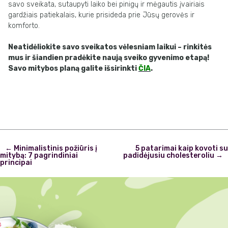
savo sveikata, sutaupyti laiko bei pinigų ir mėgautis įvairiais
gardžiais patiekalais, kurie prisideda prie Jūsų gerovės ir
komforto.
Neatidėliokite savo sveikatos vėlesniam laikui – rinkitės
mus ir šiandien pradėkite naują sveiko gyvenimo etapą!
Savo mitybos planą galite išsirinkti
ČIA
.
Post
←
Minimalistinis požiūris į
5 patarimai kaip kovoti su
navigation
mitybą: 7 pagrindiniai
padidėjusiu cholesteroliu
→
principai