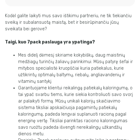
Kodėl galite laikyti mus savo ištikimu partneriu, ne tik tiekiančiu
sveiką ir subalansuotą maistą, bet ir besirūpinančiu jūsų
sveikata bei gerove?
Taigi, kuo 7pack paslauga yra ypatinga?
Mes didelį dėmesį skiriame kokybiškų, daug maistinių
medžiagų turinčių žaliavų parinkimui. Mūsų patyrę šefai ir
mitybos specialistė kruopščiai kuria patiekalus, kurie
užtikrintų optimalų baltymų, riebalų, angliavandenių ir
vitaminų santykį.
Garantuojame klientui reikalingą patiekalų kaloringumą, o
tai ypač svarbu tiems, kurie siekia kontroliuoti savo svorį
ar palaikyti formą. Mūsų unikali kalorijų skaičiavimo
sistema tiksliai apskaičiuoja pagamintų patiekalų
kaloringumą, padeda lengvai suplanuoti racioną pagal
energinę vertę. Tiksliai parinktas raciono kaloringumas
savo ruožtu padeda išvengti nereikalingų užkandžių
dienos metu.