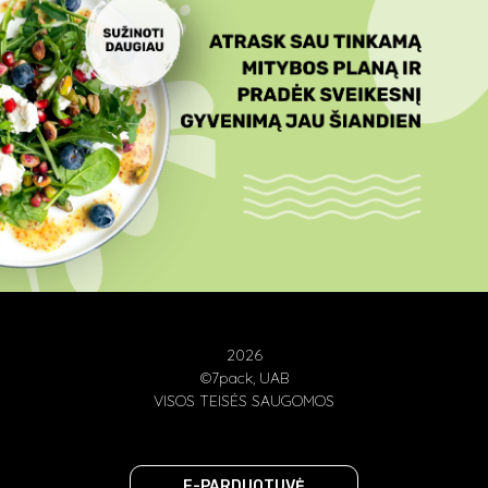
2026
©7pack, UAB
VISOS TEISĖS SAUGOMOS
E-PARDUOTUVĖ