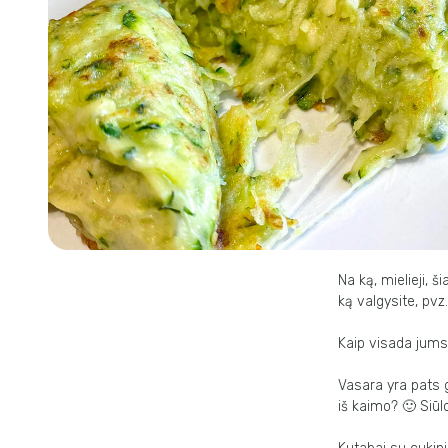
Na ką, mielieji, š
ką valgysite, pvz
Kaip visada jums
Vasara yra pats g
iš kaimo? 🙂 Siūl