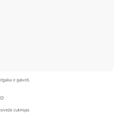
galiui ir galvoti,
 🙂
rsivežė cukinijas