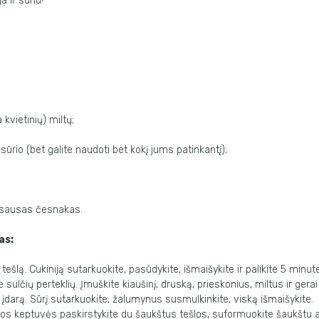
a ir sūriu!
 kvietinių) miltų;
ūrio (bet galite naudoti bet kokį jums patinkantį);
, sausas česnakas.
as:
tešlą. Cukiniją sutarkuokite, pasūdykite, išmaišykite ir palikite 5 minut
 sulčių perteklių. Įmuškite kiaušinį, druską, prieskonius, miltus ir gerai
 įdarą. Sūrį sutarkuokite, žalumynus susmulkinkite, viską išmaišykite.
ntos keptuvės paskirstykite du šaukštus tešlos, suformuokite šaukštu 