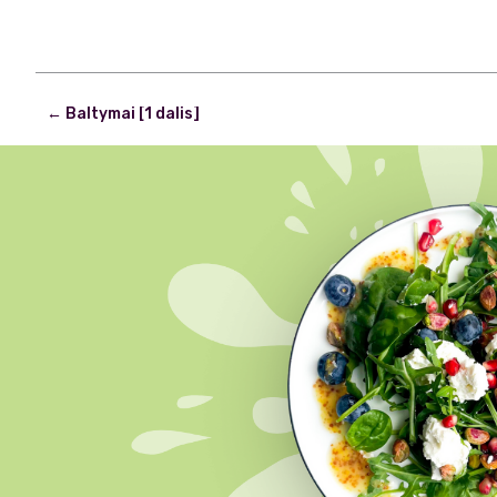
Post
←
Baltymai [1 dalis]
navigation