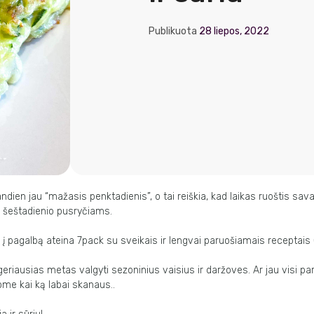
Publikuota
28 liepos, 2022
iandien jau “mažasis penktadienis”, o tai reiškia, kad laikas ruoštis savait
. šeštadienio pusryčiams.
 į pagalbą ateina 7pack su sveikais ir lengvai paruošiamais receptais
eriausias metas valgyti sezoninius vaisius ir daržoves. Ar jau visi pa
ome kai ką labai skanaus..