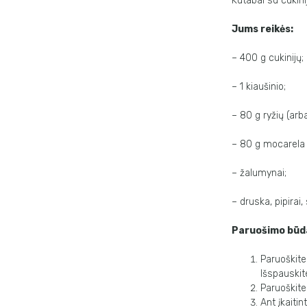
Kutabai su cukinij
Jums reikės:
– 400 g cukinijų;
– 1 kiaušinio;
– 80 g ryžių (arba
– 80 g mocarela s
– žalumynai;
– druska, pipirai
Paruošimo būd
Paruoškite 
Išspauskite
Paruoškite
Ant įkaiti