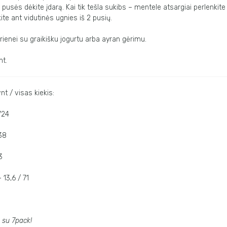
 pusės dėkite įdarą. Kai tik tešla sukibs – mentele atsargiai perlenkite
ite ant vidutinės ugnies iš 2 pusių.
arienei su graikišku jogurtu arba ayran gėrimu.
nt.
nt / visas kiekis:
724
 38
3
 13,6 / 71
u su 7pack!