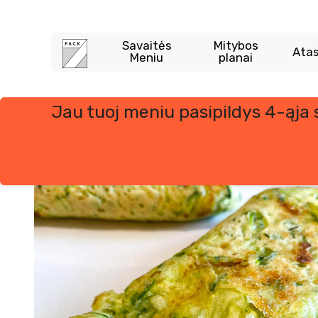
Savaitės
Mitybos
Atas
Meniu
planai
Jau tuoj meniu pasipildys 4-ąja
Skip
to
content