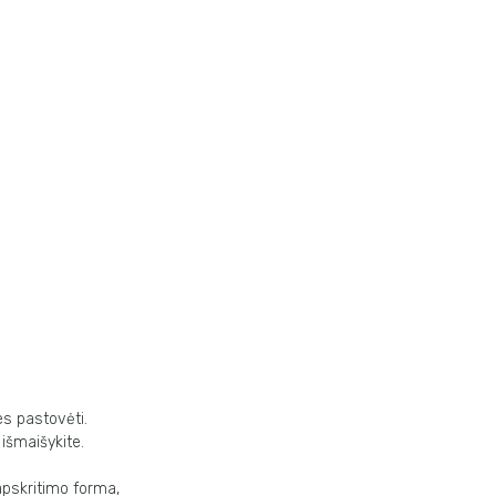
es pastovėti.
 išmaišykite.
apskritimo forma,