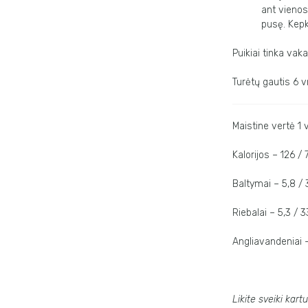
ant vienos
pusę. Kepk
Puikiai tinka vak
Turėtų gautis 6 v
Maistine vertė 1 v
Kalorijos – 126 / 
Baltymai – 5,8 /
Riebalai – 5,3 / 3
Angliavandeniai –
Likite sveiki kart