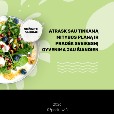
2026
©7pack, UAB