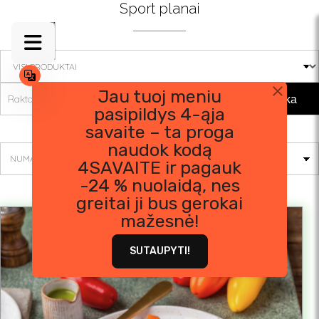
Skip
Sport planai
to
content
Jau tuoj meniu
Paieška
pasipildys 4-ąja
Rezultatų: 1
savaite – ta proga
naudok kodą
4SAVAITE ir pagauk
-24 % nuolaidą, nes
greitai ji bus gerokai
mažesnė!
SUTAUPYTI!