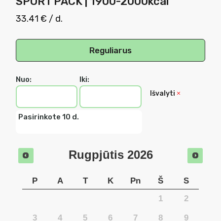
SPORT PACK | 1900-2000kcal
33.41 €
/ d.
Reguliarus
Nuo:
Iki:
Išvalyti
Pasirinkote 10 d.
Rugpjūtis
2026
P
A
T
K
Pn
Š
S
1
2
3
4
5
6
7
8
9