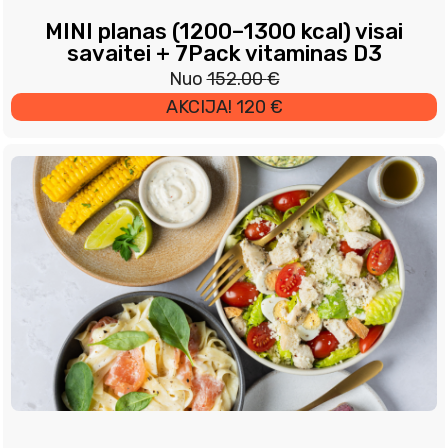
MINI planas (1200–1300 kcal) visai
savaitei + 7Pack vitaminas D3
Original
Current
Nuo
152.00
€
price
price
AKCIJA! 120 €
was:
is:
152.00 €.
120.00 €.