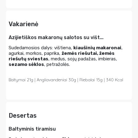
Vakarienė
Azijietiškos makaronų salotos su višt...
Sudedamosios dalys: vištiena,
kiaušinių makaronai
,
agurkai, morkos, paprika,
žemės riešutai, žemės
riešutų sviestas
, medus, sojų padažas, imbieras,
sezamo sėklos
, petražolės.
Baltymai 21g | Angliavandeniai 30g | Riebalai 15g | 340 Kcal
Desertas
Baltyminis tiramisu