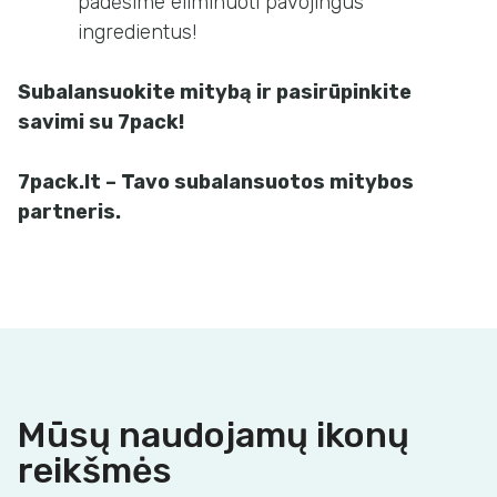
padėsime eliminuoti pavojingus
ingredientus!
Subalansuokite mitybą ir pasirūpinkite
savimi su 7pack!
7pack.lt – Tavo subalansuotos mitybos
partneris.
Mūsų naudojamų ikonų
reikšmės