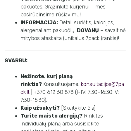
pakuotės. Grąžinkite kurjeriui – mes
pasirūpinsime rūšiavimu!
INFORMACIJA:
Detali sudėtis, kalorijos,
alergenai ant pakuočių.
DOVANŲ
– savaitinė
mitybos ataskaita (unikalus 7pack įrankis)!
SVARBU:
Nežinote, kurį planą
rinktis?
Konsultuojame:
konsultacijos@7pa
ck.lt
| +370 612 60 878 (I-IV: 7:30–16:30; V:
7:30-15:30).
Kaip užsakyti?
[Skaitykite čia]
Turite maisto alergijų?
Rinkitės
individualų planą arba susisiekite –