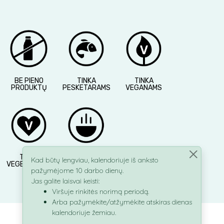
BE PIENO
TINKA
TINKA
PRODUKTŲ
PESKETARAMS
VEGANAMS
TINKA
TINKAMA
Kad būtų lengviau, kalendoriuje iš anksto
VEGETARAMS
ŠILDYTI
pažymėjome 10 darbo dienų.
Jas galite laisvai keisti:
Viršuje rinkitės norimą periodą.
Arba pažymėkite/atžymėkite atskiras dienas
kalendoriuje žemiau.