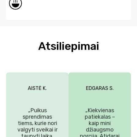
Atsiliepimai
AISTĖ K.
EDGARAS S.
„Puikus
„Kiekvienas
sprendimas
patiekalas –
tiems, kurie nori
kaip mini
valgyti sveikai ir
džiaugsmo
taupyti laiką.
porcija. Atidarai