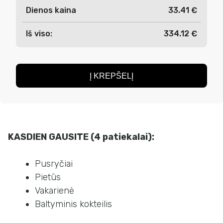
Dienos kaina
33.41 €
Iš viso:
334.12 €
Į KREPŠELĮ
KASDIEN GAUSITE (4 patiekalai):
Pusryčiai
Pietūs
Vakarienė
Baltyminis kokteilis