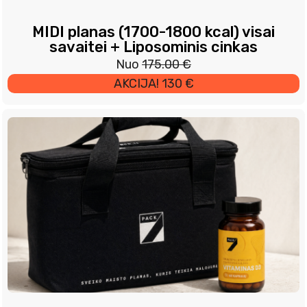
MIDI planas (1700-1800 kcal) visai
savaitei + Liposominis cinkas
Original
Current
Nuo
175.00
€
price
price
AKCIJA! 130 €
was:
is:
175.00 €.
130.00 €.