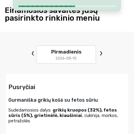
Einamosios savaitės jūsų
pasirinkto rinkinio meniu
Pirmadienis
❮
❯
2026-08-10
Pusryčiai
Gurmaniška grikių košė su fetos sūriu
Sudedamosios dalys:
grikių kruopos (32%), fetos
sūris (5%), grietinėlė, kiaušiniai
, cukinija, morkos,
petražolės