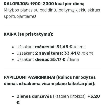
KALORIJOS: 1900-2000 kcal per dieną
Mitybos planas su padidintu baltymų kiekiu skirtas
sportuojantiems!
KAINA (su pristatymu):
Užsakant
mėnesiui:
31,65
€
/diena
Užsakant
2 savaitėms:
33,41
€
/diena
Užsakant
dienai:
35,17
€
/diena
PAPILDOMI PASIRINKIMAI (kainos nurodytos
dienai, užsakoma visam plano laikotarpiui):
Dienos
daržovės
(kasdien kitokios):
+3,20
€