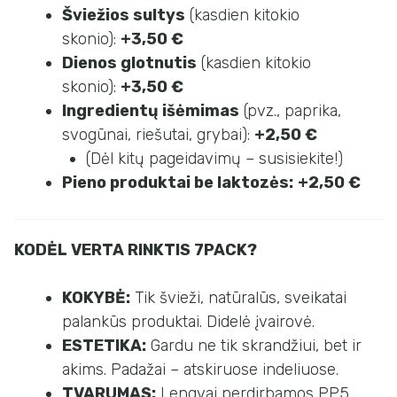
Šviežios sultys
(kasdien kitokio
skonio):
+3,50 €
Dienos glotnutis
(kasdien kitokio
skonio):
+3,50 €
Ingredientų išėmimas
(pvz., paprika,
svogūnai, riešutai, grybai):
+2,50 €
(Dėl kitų pageidavimų – susisiekite!)
Pieno produktai be laktozės:
+2,50 €
KODĖL VERTA RINKTIS 7PACK?
KOKYBĖ:
Tik švieži, natūralūs, sveikatai
palankūs produktai. Didelė įvairovė.
ESTETIKA:
Gardu ne tik skrandžiui, bet ir
akims. Padažai – atskiruose indeliuose.
TVARUMAS:
Lengvai perdirbamos PP5