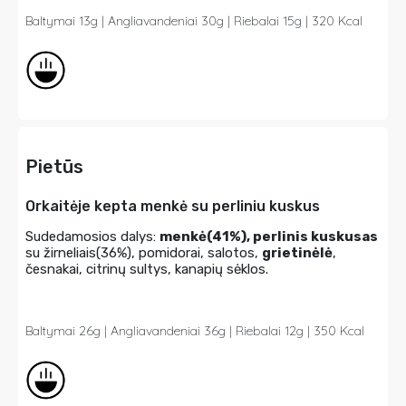
Baltymai 13g | Angliavandeniai 30g | Riebalai 15g | 320 Kcal
Pietūs
Orkaitėje kepta menkė su perliniu kuskus
Sudedamosios dalys:
menkė(41%), perlinis kuskusas
su žirneliais(36%), pomidorai, salotos,
grietinėlė
,
česnakai, citrinų sultys, kanapių sėklos.
Baltymai 26g | Angliavandeniai 36g | Riebalai 12g | 350 Kcal