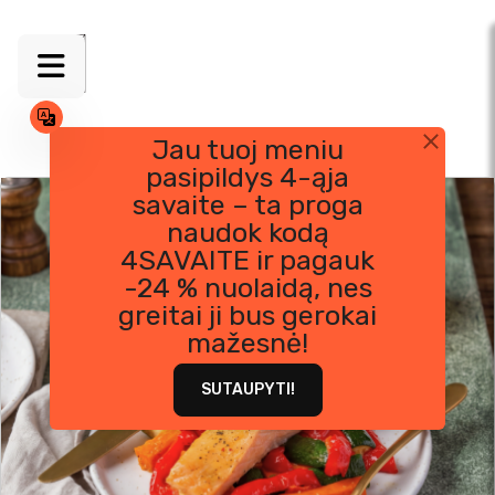
Jau tuoj meniu
pasipildys 4-ąja
Skip
savaite – ta proga
to
naudok kodą
content
4SAVAITE ir pagauk
-24 % nuolaidą, nes
greitai ji bus gerokai
mažesnė!
SUTAUPYTI!