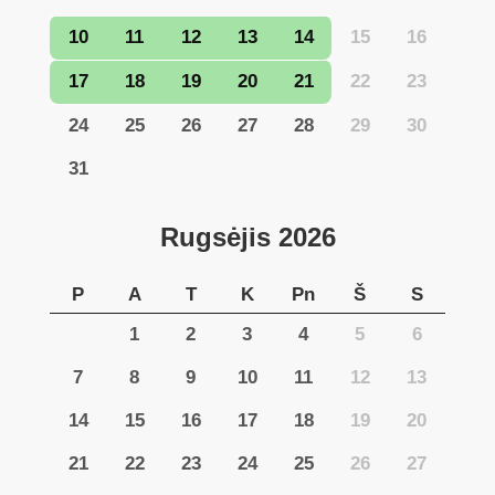
10
11
12
13
14
15
16
17
18
19
20
21
22
23
24
25
26
27
28
29
30
31
Rugsėjis
2026
P
A
T
K
Pn
Š
S
1
2
3
4
5
6
7
8
9
10
11
12
13
14
15
16
17
18
19
20
21
22
23
24
25
26
27