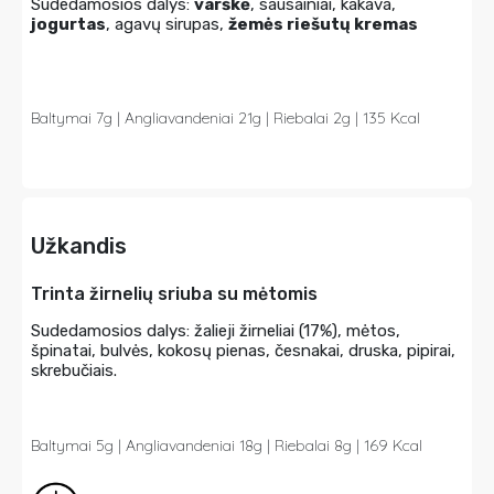
Sudedamosios dalys:
varškė
, sausainiai, kakava,
jogurtas
, agavų sirupas,
žemės riešutų kremas
Baltymai 7g | Angliavandeniai 21g | Riebalai 2g | 135 Kcal
Užkandis
Trinta žirnelių sriuba su mėtomis
Sudedamosios dalys: žalieji žirneliai (17%), mėtos,
špinatai, bulvės, kokosų pienas, česnakai, druska, pipirai,
skrebučiais.
Baltymai 5g | Angliavandeniai 18g | Riebalai 8g | 169 Kcal