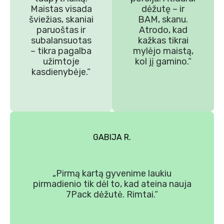
Maistas visada
dėžutę – ir
šviežias, skaniai
BAM, skanu.
paruoštas ir
Atrodo, kad
subalansuotas
kažkas tikrai
– tikra pagalba
mylėjo maistą,
užimtoje
kol jį gamino.“
kasdienybėje.“
GABIJA R.
„Pirmą kartą gyvenime laukiu
pirmadienio tik dėl to, kad ateina nauja
7Pack dėžutė. Rimtai.“