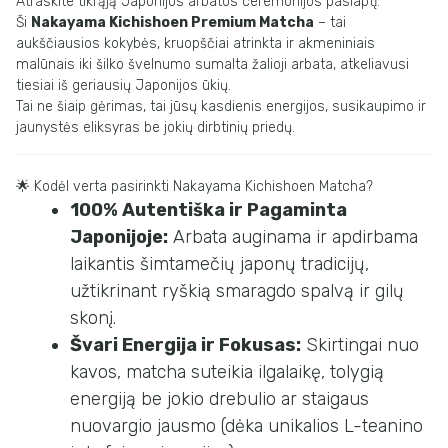
Atraskite tikrąją Japonijos arbatos ceremonijos paslaptį.
Ši
Nakayama Kichishoen Premium Matcha
– tai
aukščiausios kokybės, kruopščiai atrinkta ir akmeniniais
malūnais iki šilko švelnumo sumalta žalioji arbata, atkeliavusi
tiesiai iš geriausių Japonijos ūkių.
Tai ne šiaip gėrimas, tai jūsų kasdienis energijos, susikaupimo ir
jaunystės eliksyras be jokių dirbtinių priedų.
🌟 Kodėl verta pasirinkti Nakayama Kichishoen Matcha?
100% Autentiška ir Pagaminta
Japonijoje:
Arbata auginama ir apdirbama
laikantis šimtamečių japonų tradicijų,
užtikrinant ryškią smaragdo spalvą ir gilų
skonį.
Švari Energija ir Fokusas:
Skirtingai nuo
kavos, matcha suteikia ilgalaikę, tolygią
energiją be jokio drebulio ar staigaus
nuovargio jausmo (dėka unikalios L-teanino