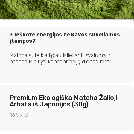
⚡
Ieškote energijos be kavos sukeliamos
įtampos?
Matcha suteikia ilgiau išliekantį žvalumą ir
padeda išlaikyti koncentraciją dienos metu.
Premium Ekologiška Matcha Žalioji
Arbata iš Japonijos (30g)
Original
Current
16.99
€
price
price
was:
is: