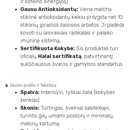
ir kofeino sinergijos).
Gausu Antioksidantų:
Viena matcha
stiklinė antioksidantų kiekiu prilygsta net 10
stiklinių įprastos žaliosios arbatos. Ji padeda
kovoti su laisvaisiais radikalais ir palaiko
imuninę sistemą.
Sertifikuota Kokybė:
Šis produktas turi
oficialų
Halal sertifikatą
, patvirtinantį
aukščiausius švaros ir gamybos standartus.
🍵 Skonio profilis ir Tekstūra
Spalva:
Intensyvi, ryškiai žalia (kokybės
ženklas).
Skonis:
Turtingas, švelniai salstelėjęs,
turintis gilų
umami
poskonį ir minimalų,
malonų kartumą.