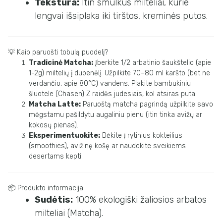
Tekstūra:
Itin smulkūs milteliai, kurie
lengvai išsiplaka iki tirštos, kreminės putos.
💡 Kaip paruošti tobulą puodelį?
Tradicinė Matcha:
Įberkite 1/2 arbatinio šaukštelio (apie
1-2g) miltelių į dubenėlį. Užpilkite 70–80 ml karšto (bet ne
verdančio, apie 80°C) vandens. Plakite bambukiniu
šluotele (Chasen) Z raidės judesiais, kol atsiras puta.
Matcha Latte:
Paruoštą matcha pagrindą užpilkite savo
mėgstamu pašildytu augaliniu pienu (itin tinka avižų ar
kokosų pienas).
Eksperimentuokite:
Dėkite į rytinius kokteilius
(smoothies), avižinę košę ar naudokite sveikiems
desertams kepti.
📦 Produkto informacija:
Sudėtis:
100% ekologiški žaliosios arbatos
milteliai (Matcha).