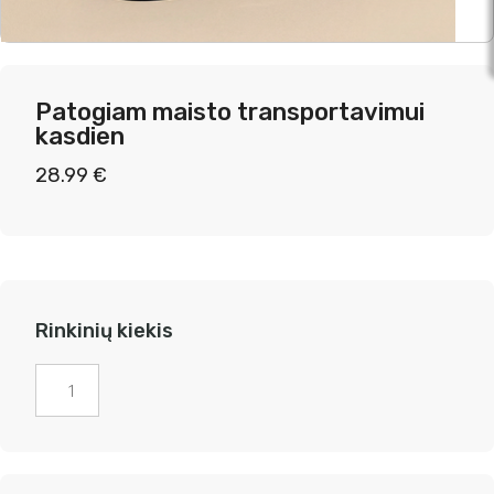
Patogiam maisto transportavimui
kasdien
28.99
€
Rinkinių kiekis
produkto
kiekis:
Patogiam
maisto
transportavimui
kasdien