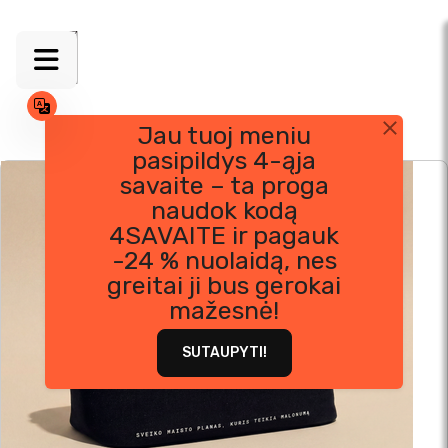
Jau tuoj meniu
pasipildys 4-ąja
Skip
savaite – ta proga
to
naudok kodą
content
4SAVAITE ir pagauk
-24 % nuolaidą, nes
greitai ji bus gerokai
mažesnė!
SUTAUPYTI!