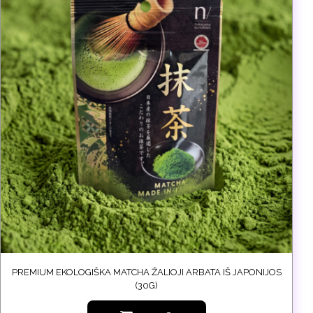
PREMIUM EKOLOGIŠKA MATCHA ŽALIOJI ARBATA IŠ JAPONIJOS
(30G)