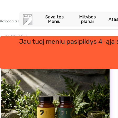
Skip
to
content
Savaitės
Mitybos
Atas
Kategorija naudojama Papildykite savo užsakymą dalyje Krepšelio pusl
Meniu
planai
Jau tuoj meniu pasipildys 4-ąja
Rodomi visi rezultatai: 6