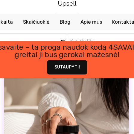
Upsell
kaita
Skaičiuoklė
Blog
Apie mus
Kontakta
apyje.
 savaite – ta proga naudok kodą 4SAVAI
greitai ji bus gerokai mažesnė!
SUTAUPYTI!