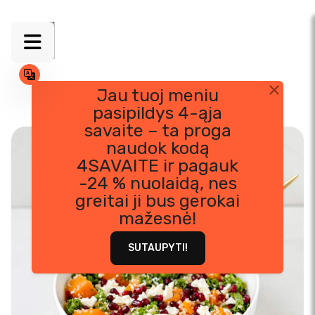
Jau tuoj meniu
pasipildys 4-ąja
Skip
savaite – ta proga
to
naudok kodą
content
4SAVAITE ir pagauk
-24 % nuolaidą, nes
greitai ji bus gerokai
mažesnė!
SUTAUPYTI!