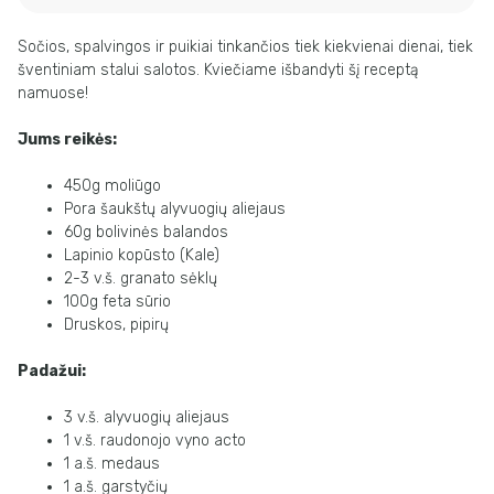
Sočios, spalvingos ir puikiai tinkančios tiek kiekvienai dienai, tiek
šventiniam stalui salotos. Kviečiame išbandyti šį receptą
namuose!
Jums reikės:
450g moliūgo
Pora šaukštų alyvuogių aliejaus
60g bolivinės balandos
Lapinio kopūsto (Kale)
2-3 v.š. granato sėklų
100g feta sūrio
Druskos, pipirų
Padažui:
3 v.š. alyvuogių aliejaus
1 v.š. raudonojo vyno acto
1 a.š. medaus
1 a.š. garstyčių