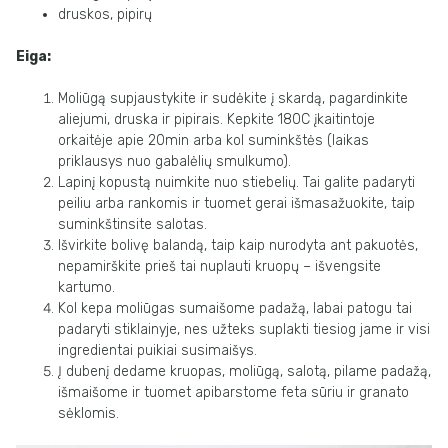
druskos, pipirų
Eiga:
Moliūgą supjaustykite ir sudėkite į skardą, pagardinkite
aliejumi, druska ir pipirais. Kepkite 180C įkaitintoje
orkaitėje apie 20min arba kol suminkštės (laikas
priklausys nuo gabalėlių smulkumo).
Lapinį kopustą nuimkite nuo stiebelių. Tai galite padaryti
peiliu arba rankomis ir tuomet gerai išmasažuokite, taip
suminkštinsite salotas.
Išvirkite bolivę balandą, taip kaip nurodyta ant pakuotės,
nepamirškite prieš tai nuplauti kruopų – išvengsite
kartumo.
Kol kepa moliūgas sumaišome padažą, labai patogu tai
padaryti stiklainyje, nes užteks suplakti tiesiog jame ir visi
ingredientai puikiai susimaišys.
Į dubenį dedame kruopas, moliūgą, salotą, pilame padažą,
išmaišome ir tuomet apibarstome feta sūriu ir granato
sėklomis.