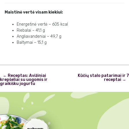
Maistinė vertė visam kiekiui:
Energetinė vertė – 605 kcal
Riebalai – 41,1 g
Angliavandeniai – 49,7 g
Baltymai – 15,1 g
Post
←
Receptas: Avižiniai
Kūčių stalo patarimai ir 7
navigation
krepšeliai su uogomis ir
receptai
→
graikišku jogurtu