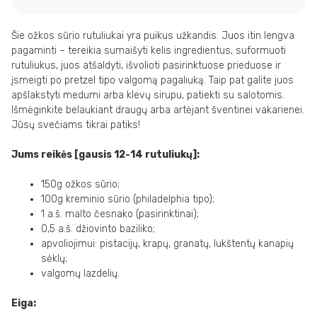
Šie ožkos sūrio rutuliukai yra puikus užkandis. Juos itin lengva
pagaminti – tereikia sumaišyti kelis ingredientus, suformuoti
rutuliukus, juos atšaldyti, išvolioti pasirinktuose prieduose ir
įsmeigti po pretzel tipo valgomą pagaliuką. Taip pat galite juos
apšlakstyti medumi arba klevų sirupu, patiekti su salotomis.
Išmėginkite belaukiant draugų arba artėjant šventinei vakarienei.
Jūsų svečiams tikrai patiks!
Jums reikės [gausis 12-14 rutuliukų]:
150g ožkos sūrio;
100g kreminio sūrio (philadelphia tipo);
1 a.š. malto česnako (pasirinktinai);
0,5 a.š. džiovinto baziliko;
apvoliojimui: pistacijų, krapų, granatų, lukštentų kanapių
sėklų;
valgomų lazdelių.
Eiga: