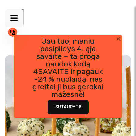
Jau tuoj meniu
pasipildys 4-ąja
Skip
savaite – ta proga
to
naudok kodą
content
4SAVAITE ir pagauk
-24 % nuolaidą, nes
greitai ji bus gerokai
mažesnė!
SUTAUPYTI!