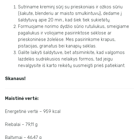
Sutriname kreminį sūrį su prieskoniais ir ožkos sūriu
(šakute, blenderiu ar maisto smulkintuvu), dedame į
šaldytuvą apie 20 min., kad šiek tiek sukietėtų.
Formuojame norimo dydžio sūrio rutuliukus, smeigiame
pagaliukus ir voliojame pasirinktose sėklose ar
prieskoninėse žolelėse. Mes pasirinkome krapus,
pistacijas, granatus bei kanapių sėklas.
Galite laikyti šaldytuve, bet atsiminkite, kad valgomos
lazdelės sudrėkusios nelaikys formos, tad jeigu
nevalgysite iš karto reikėtų susmeigti prieš patiekiant.
Skanaus!
Maistinė vertė:
Energetinė vertė – 959 kcal
Riebalai – 79,11 g
Baltymai – 46,47 g