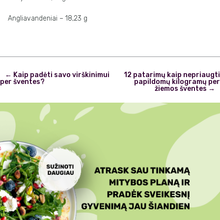
Angliavandeniai – 18,23 g
Post
←
Kaip padėti savo virškinimui
12 patarimų kaip nepriaugti
navigation
per šventes?
papildomų kilogramų per
žiemos šventes
→