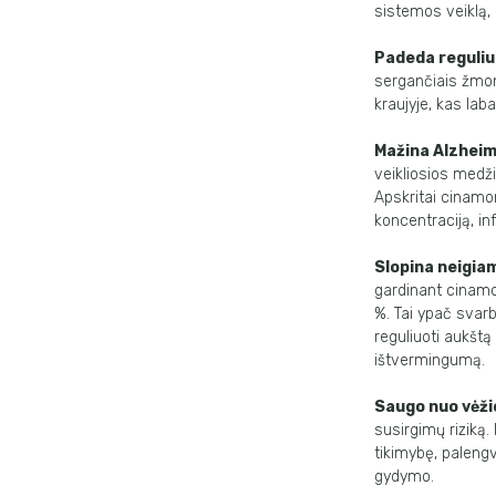
sistemos veiklą,
Padeda reguliu
sergančiais žmonė
kraujyje, kas laba
Mažina Alzheime
veikliosios medži
Apskritai cinamo
koncentraciją, i
Slopina neigiam
gardinant cinamo
%. Tai ypač svarb
reguliuoti aukštą
ištvermingumą.
Saugo nuo vėži
susirgimų riziką
tikimybę, paleng
gydymo.