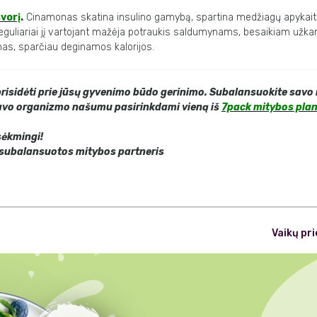
vorį
.
Cinamonas skatina insulino gamybą, spartina medžiagų apykaitą,
eguliariai jį vartojant mažėja potraukis saldumynams, besaikiam užkan
s, sparčiau deginamos kalorijos.
risidėti prie jūsų gyvenimo būdo gerinimo. Subalansuokite savo 
savo organizmo našumu pasirinkdami vieną iš
7pack mitybos pla
 sėkmingi!
subalansuotos mitybos partneris
Vaikų pri