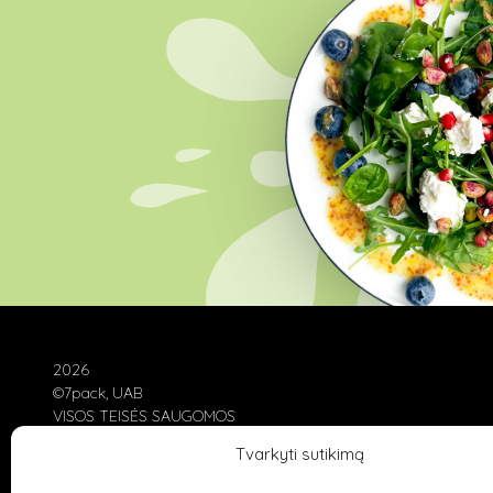
2026
©7pack, UAB
VISOS TEISĖS SAUGOMOS
Tvarkyti sutikimą