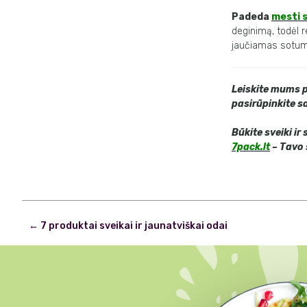
Padeda
mesti s
deginimą, todėl r
jaučiamas sotuma
Leiskite mums p
pasirūpinkite 
Būkite sveiki ir
7pack.lt
– Tavo 
Post
←
7 produktai sveikai ir jaunatviškai odai
navigation