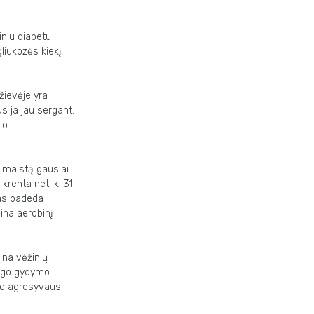
iniu diabetu
liukozės kiekį
žievėje yra
s ja jau sergant.
io
 maistą gausiai
krenta net iki 31
nas padeda
dina aerobinį
ina vėžinių
ingo gydymo
 po agresyvaus