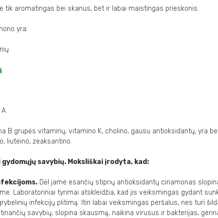
 tik aromatingas bei skanus, bet ir labai maistingas prieskonis.
mono yra:
nių
s
 A
a B grupės vitaminų, vitamino K, cholino, gausu antioksidantų, yra bet
o, liuteino, zeaksantino.
gydomųjų savybių. Moksliškai įrodyta, kad:
nfekcijoms.
Dėl jame esančių stiprių antioksidantų cinamonas slopi
me. Laboratoriniai tyrimai atskleidžia, kad jis veiksmingas gydant sunk
ybelinių infekcijų plitimą. Itin labai veiksmingas peršalus, nes turi šild
inančių savybių, slopina skausmą, naikina virusus ir bakterijas, geri