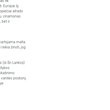
as tik
i. Europai šį
opiečiai atrado
au, cinamonas
 bet ir
 vartojama malta
eikia žinoti, jog
s (iš Šri Lankos)
mitybos
eikatinimo
 vanilės poskonį,
oje
s