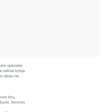
rsi specialiai
radiniai byloja,
no labiau nei
novės kinų
Rytuose. Senovės