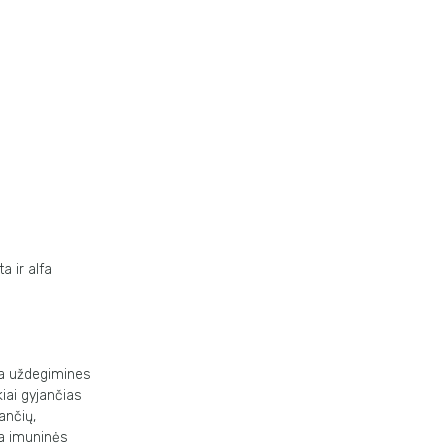
a ir alfa
na uždegimines
iai gyjančias
ančių,
na imuninės