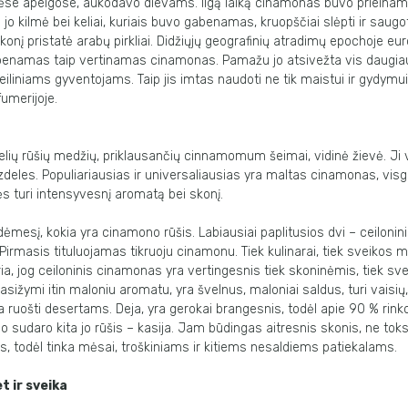
nėse apeigose, aukodavo dievams. Ilgą laiką cinamonas buvo prieinam
 jo kilmė bei keliai, kuriais buvo gabenamas, kruopščiai slėpti ir saugot
onį pristatė arabų pirkliai. Didžiųjų geografinių atradimų epochoje eur
gabenamas taip vertinamas cinamonas. Pamažu jo atsivežta vis daugi
iliniams gyventojams. Taip jis imtas naudoti ne tik maistui ir gydymui,
umerijoje.
lių rūšių medžių, priklausančių cinnamomum šeimai, vidinė žievė. Ji
zdeles. Populiariausias ir universaliausias yra maltas cinamonas, visgi r
s turi intensyvesnį aromatą bei skonį.
dėmesį, kokia yra cinamono rūšis. Labiausiai paplitusios dvi – ceilonini
). Pirmasis tituluojamas tikruoju cinamonu. Tiek kulinarai, tiek sveikos 
ria, jog ceiloninis cinamonas yra vertingesnis tiek skoninėmis, tiek sv
sižymi itin maloniu aromatu, yra švelnus, maloniai saldus, turi vaisių,
nka ruošti desertams. Deja, yra gerokai brangesnis, todėl apie 90 % rink
 sudaro kita jo rūšis – kasija. Jam būdingas aitresnis skonis, ne tok
s, todėl tinka mėsai, troškiniams ir kitiems nesaldiems patiekalams.
t ir sveika