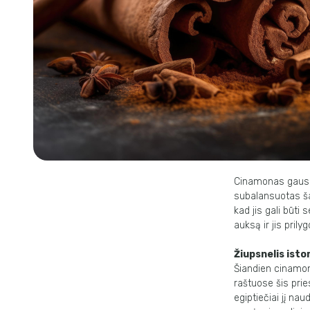
Cinamonas gausiai
subalansuotas šal
kad jis gali būti
auksą ir jis prily
Žiupsnelis istor
Šiandien cinamona
raštuose šis pri
egiptiečiai jį n