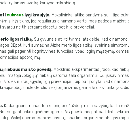
 palaikydamas sveiką žarnyno mikrobiotą.
oti
cukraus
lygį kraujyje.
Mokslininkai atliko bandymą su II tipo cukr
mis ir įsitikino, jog reguliarus cinamono vartojimas padeda mažinti g
i svarbu ne tik sergant diabetu, bet ir jo prevencijai.
rio ligos riziką.
Su gyvūnais atlikti tyrimai atskleidė, kad cinamono 
agos CEppt, kuri sumažina Alzheimerio ligos riziką, švelnina simptomu
nas gali pagerinti kognityvines funkcijas, ypač loginį mąstymą, dėmes
nformacijos apdorojimą.
ą riebaus maisto poveikį.
Mokslinis eksperimentas įrodė, kad riebų
nu, mažėja „blogųjų“ riebalų daroma žala organizmui. Jų įsisavinimas 
u širdies ir kraujagyslių ligų prevencijai. Taip pat įrodyta, kad cinamo
 kraujospūdį, cholesterolio kiekį organizme, gerina širdies funkcijas, di
o.
Kadangi cinamonas turi stiprių priešuždegiminių savybių, kartu maž
. Net sergant onkologinėmis ligomis šis prieskonis gali padidinti sėkm
vinti pašalinį chemoterapijos poveikį, spartinti organizmo atsigavimą