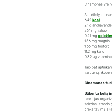
Cinamonas yra ne
Šaukštelyje cina
6,42
kcal
2,1 g angliavande
26,1 mg kalcio
0,21 mg
geležie
1,56 mg magnio
1,66 mg fosforo
11,2 mg kalio
0,39 µg vitamino
Taip pat aptinkam
karotenų, likopen
Cinamonas turi 
Užkerta kelią i
reakcijas organiz
žaizdas, stabdo gr
prakaitavimą skat