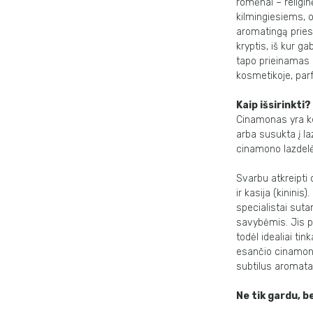
romėnai – religi
kilmingiesiems, o
aromatingą priesk
kryptis, iš kur 
tapo prieinamas e
kosmetikoje, parf
Kaip išsirinkti?
Cinamonas yra ke
arba susukta į la
cinamono lazdelė
Svarbu atkreipti 
ir kasija (kininis
specialistai suta
savybėmis. Jis pa
todėl idealiai ti
esančio cinamono
subtilus aromata
Ne tik gardu, be