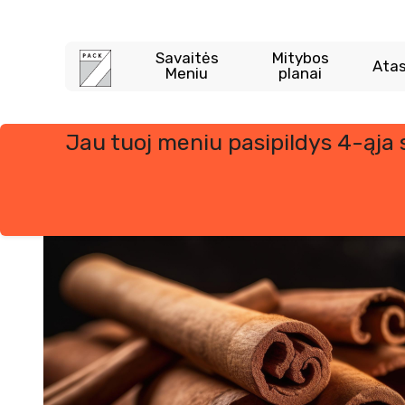
Savaitės
Mitybos
Atas
Meniu
planai
Jau tuoj meniu pasipildys 4-ąja
Skip
to
content