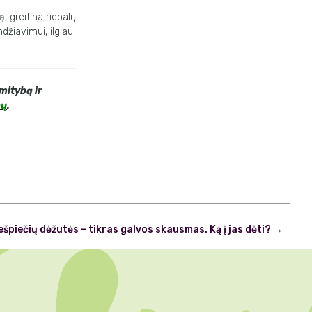
 greitina riebalų
džiavimui, ilgiau
mitybą ir
nų
.
ešpiečių dėžutės – tikras galvos skausmas. Ką į jas dėti?
→