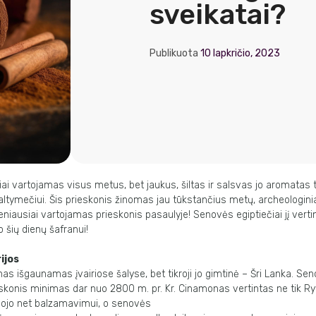
sveikatai?
Publikuota
10 lapkričio, 2023
 vartojamas visus metus, bet jaukus, šiltas ir salsvas jo aromatas ta
tymečiui. Šis prieskonis žinomas jau tūkstančius metų, archeologiniai 
 seniausiai vartojamas prieskonis pasaulyje! Senovės egiptiečiai jį verti
go šių dienų šafranui!
ijos
s išgaunamas įvairiose šalyse, bet tikroji jo gimtinė – Šri Lanka. Se
eskonis minimas dar nuo 2800 m. pr. Kr. Cinamonas vertintas ne tik 
audojo net balzamavimui, o senovės