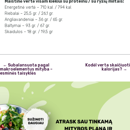
Maistinė vertė visam kiekiui su proteinu / su ryžių miltais:
Energetinė vertė – 710 kal. / 794 kal.
Riebalai – 25,5 gr. / 26,1 gr.
Angliavandeniai – 36 gr. / 65 gr.
Baltymai – 93 gr. / 67 gr.
Skaidulos – 18 gr. / 19,5 gr
Post
←
Subalansuota pagal
Kodėl verta skaičiuoti
navigation
makroelementus mityba –
kalorijas?
→
esminės taisyklės