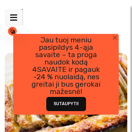
Jau tuoj meniu
pasipildys 4-ąja
Skip
savaite – ta proga
to
naudok kodą
content
4SAVAITE ir pagauk
-24 % nuolaidą, nes
greitai ji bus gerokai
mažesnė!
SUTAUPYTI!