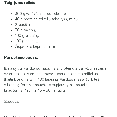
Taigi jums reikės:
300 g varškės 5 proc.riebumo;
40 g proteino miltelių arba ryžių miltų;
2 kiaušiniai;
30 g sėlenų;
100 g kriaušių;
100 g obuolių;
Žiupsnelis kepimo miltelių.
Paruošimo būdas:
Išmaišykite varškę su kiaušiniais, proteinu arba ryžių miltais ir
sėlenomis iki vientisos masės, įberkite kepimo miltelius.
Įkaitinkite orkaitę iki 180 laipsnių. Varškės masę išpilkite į
silikoninę formą, papuoškite supjaustytais obuoliais ir
kriaušėmis. Kepkite 45 – 50 minučių.
Skanaus!