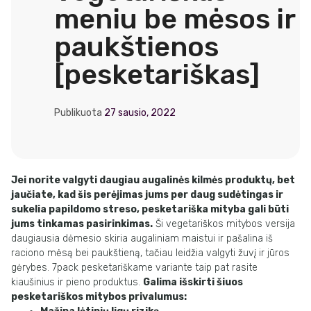
meniu be mėsos ir
paukštienos
[pesketariškas]
Publikuota
27 sausio, 2022
Jei norite valgyti daugiau augalinės kilmės produktų, bet
jaučiate, kad šis perėjimas jums per daug sudėtingas ir
sukelia papildomo streso, pesketariška mityba gali būti
jums tinkamas pasirinkimas.
Ši vegetariškos mitybos versija
daugiausia dėmesio skiria augaliniam maistui ir pašalina iš
raciono mėsą bei paukštieną, tačiau leidžia valgyti žuvį ir jūros
gėrybes. 7pack pesketariškame variante taip pat rasite
kiaušinius ir pieno produktus.
Galima išskirti šiuos
pesketariškos mitybos privalumus: