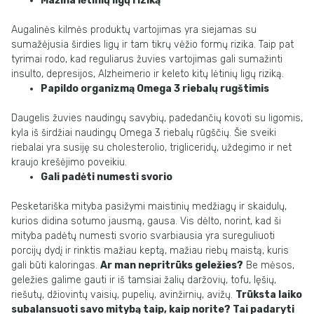
Mažina lėtinių ligų riziką
Augalinės kilmės produktų vartojimas yra siejamas su
sumažėjusia širdies ligų ir tam tikrų vėžio formų rizika. Taip pat
tyrimai rodo, kad reguliarus žuvies vartojimas gali sumažinti
insulto, depresijos, Alzheimerio ir keleto kitų lėtinių ligų riziką.
Papildo organizmą Omega 3 riebalų rugštimis
Daugelis žuvies naudingų savybių, padedančių kovoti su ligomis,
kyla iš širdžiai naudingų Omega 3 riebalų rūgščių. Šie sveiki
riebalai yra susiję su cholesterolio, trigliceridų, uždegimo ir net
kraujo krešėjimo poveikiu.
Gali padėti numesti svorio
Pesketariška mityba pasižymi maistinių medžiagų ir skaidulų,
kurios didina sotumo jausmą, gausa. Vis dėlto, norint, kad ši
mityba padėtų numesti svorio svarbiausia yra sureguliuoti
porcijų dydį ir rinktis mažiau keptą, mažiau riebų maistą, kuris
gali būti kaloringas.
Ar man nepritrūks geležies?
Be mėsos,
geležies galime gauti ir iš tamsiai žalių daržovių, tofu, lęšių,
riešutų, džiovintų vaisių, pupelių, avinžirnių, avižų.
Trūksta laiko
subalansuoti savo mitybą taip, kaip norite? Tai padaryti