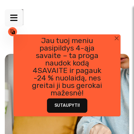
Jau tuoj meniu
pasipildys 4-ąja
Skip
savaite – ta proga
to
naudok kodą
content
4SAVAITE ir pagauk
-24 % nuolaidą, nes
greitai ji bus gerokai
mažesnė!
SUTAUPYTI!