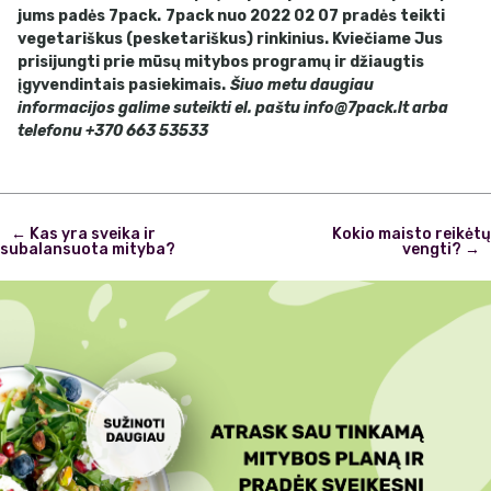
jums padės 7pack.
7pack nuo 2022 02 07 pradės teikti
vegetariškus (pesketariškus) rinkinius. Kviečiame Jus
prisijungti prie mūsų mitybos programų ir džiaugtis
įgyvendintais pasiekimais.
Šiuo metu daugiau
informacijos galime suteikti el. paštu
info@7pack.lt
arba
telefonu +370 663 53533
Post
←
Kas yra sveika ir
Kokio maisto reikėtų
navigation
subalansuota mityba?
vengti?
→