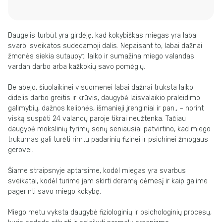
Daugelis turbūt yra girdėję, kad kokybiškas miegas yra labai
svarbi sveikatos sudedamoji dalis. Nepaisant to, labai dažnai
žmonės siekia sutaupyti laiko ir sumažina miego valandas
vardan darbo arba kažkokių savo pomėgių.
Be abejo, šiuolaikinei visuomenei labai dažnai trūksta laiko:
didelis darbo greitis ir krūvis, daugybė laisvalaikio praleidimo
galimybių, dažnos kelionės, išmanieji įrenginiai ir pan., – norint
viską suspėti 24 valandų paroje tikrai neužtenka. Tačiau
daugybė mokslinių tyrimų senų seniausiai patvirtino, kad miego
trūkumas gali turėti rimtų padarinių fizinei ir psichinei žmogaus
gerovei.
Šiame straipsnyje aptarsime, kodėl miegas yra svarbus
sveikatai, kodėl turime jam skirti deramą dėmesį ir kaip galime
pagerinti savo miego kokybę.
Miego metu vyksta daugybė fiziologinių ir psichologinių procesų,