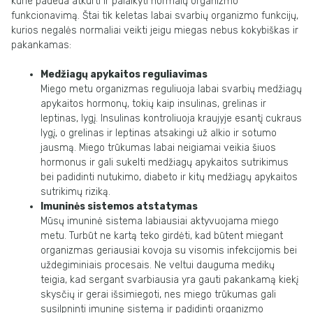
kurie padeda atkurti ir palaikyti normalų organizmo
funkcionavimą. Štai tik keletas labai svarbių organizmo funkcijų,
kurios negalės normaliai veikti jeigu miegas nebus kokybiškas ir
pakankamas:
Medžiagų apykaitos reguliavimas
Miego metu organizmas reguliuoja labai svarbių medžiagų
apykaitos hormonų, tokių kaip insulinas, grelinas ir
leptinas, lygį. Insulinas kontroliuoja kraujyje esantį cukraus
lygį, o grelinas ir leptinas atsakingi už alkio ir sotumo
jausmą. Miego trūkumas labai neigiamai veikia šiuos
hormonus ir gali sukelti medžiagų apykaitos sutrikimus
bei padidinti nutukimo, diabeto ir kitų medžiagų apykaitos
sutrikimų riziką.
Imuninės sistemos atstatymas
Mūsų imuninė sistema labiausiai aktyvuojama miego
metu. Turbūt ne kartą teko girdėti, kad būtent miegant
organizmas geriausiai kovoja su visomis infekcijomis bei
uždegiminiais procesais. Ne veltui dauguma medikų
teigia, kad sergant svarbiausia yra gauti pakankamą kiekį
skysčių ir gerai išsimiegoti, nes miego trūkumas gali
susilpninti imuninę sistemą ir padidinti organizmo