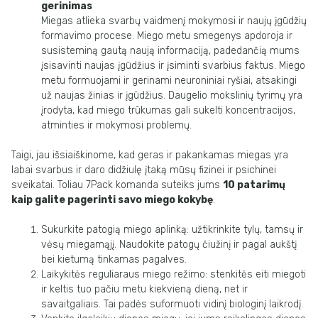
gerinimas
Miegas atlieka svarbų vaidmenį mokymosi ir naujų įgūdžių
formavimo procese. Miego metu smegenys apdoroja ir
susisteminą gautą naują informaciją, padedančią mums
įsisavinti naujas įgūdžius ir įsiminti svarbius faktus. Miego
metu formuojami ir gerinami neuroniniai ryšiai, atsakingi
už naujas žinias ir įgūdžius. Daugelio mokslinių tyrimų yra
įrodyta, kad miego trūkumas gali sukelti koncentracijos,
atminties ir mokymosi problemų.
Taigi, jau išsiaiškinome, kad geras ir pakankamas miegas yra
labai svarbus ir daro didžiulę įtaką mūsų fizinei ir psichinei
sveikatai. Toliau 7Pack komanda suteiks jums
10 patarimų
kaip galite pagerinti savo miego kokybę
:
Sukurkite patogią miego aplinką: užtikrinkite tylų, tamsų ir
vėsų miegamąjį. Naudokite patogų čiužinį ir pagal aukštį
bei kietumą tinkamas pagalves.
Laikykitės reguliaraus miego režimo: stenkitės eiti miegoti
ir keltis tuo pačiu metu kiekvieną dieną, net ir
savaitgaliais. Tai padės suformuoti vidinį biologinį laikrodį.