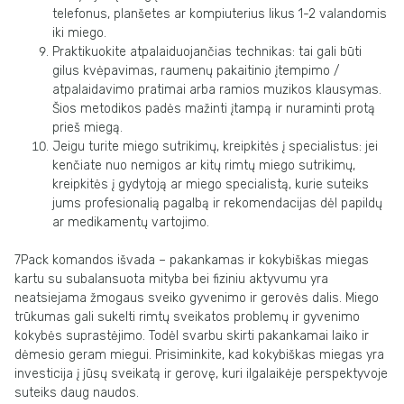
telefonus, planšetes ar kompiuterius likus 1-2 valandomis
iki miego.
Praktikuokite atpalaiduojančias technikas: tai gali būti
gilus kvėpavimas, raumenų pakaitinio įtempimo /
atpalaidavimo pratimai arba ramios muzikos klausymas.
Šios metodikos padės mažinti įtampą ir nuraminti protą
prieš miegą.
Jeigu turite miego sutrikimų, kreipkitės į specialistus: jei
kenčiate nuo nemigos ar kitų rimtų miego sutrikimų,
kreipkitės į gydytoją ar miego specialistą, kurie suteiks
jums profesionalią pagalbą ir rekomendacijas dėl papildų
ar medikamentų vartojimo.
7Pack komandos išvada – pakankamas ir kokybiškas miegas
kartu su subalansuota mityba bei fiziniu aktyvumu yra
neatsiejama žmogaus sveiko gyvenimo ir gerovės dalis. Miego
trūkumas gali sukelti rimtų sveikatos problemų ir gyvenimo
kokybės suprastėjimo. Todėl svarbu skirti pakankamai laiko ir
dėmesio geram miegui. Prisiminkite, kad kokybiškas miegas yra
investicija į jūsų sveikatą ir gerovę, kuri ilgalaikėje perspektyvoje
suteiks daug naudos.