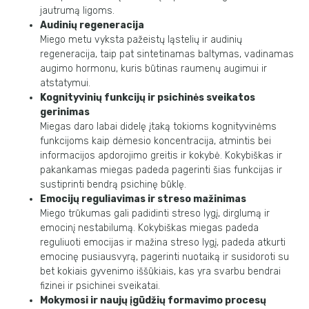
jautrumą ligoms.
Audinių regeneracija
Miego metu vyksta pažeistų ląstelių ir audinių
regeneracija, taip pat sintetinamas baltymas, vadinamas
augimo hormonu, kuris būtinas raumenų augimui ir
atstatymui.
Kognityvinių funkcijų ir psichinės sveikatos
gerinimas
Miegas daro labai didelę įtaką tokioms kognityvinėms
funkcijoms kaip dėmesio koncentracija, atmintis bei
informacijos apdorojimo greitis ir kokybė. Kokybiškas ir
pakankamas miegas padeda pagerinti šias funkcijas ir
sustiprinti bendrą psichinę būklę.
Emocijų reguliavimas ir streso mažinimas
Miego trūkumas gali padidinti streso lygį, dirglumą ir
emocinį nestabilumą. Kokybiškas miegas padeda
reguliuoti emocijas ir mažina streso lygį, padeda atkurti
emocinę pusiausvyrą, pagerinti nuotaiką ir susidoroti su
bet kokiais gyvenimo iššūkiais, kas yra svarbu bendrai
fizinei ir psichinei sveikatai.
Mokymosi ir naujų įgūdžių formavimo procesų