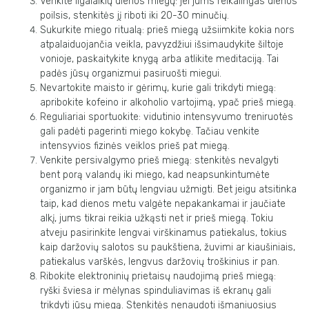
Venkite ilgalaikių dienos miegų: jei jums reikalingas dienos
poilsis, stenkitės jį riboti iki 20-30 minučių.
Sukurkite miego ritualą: prieš miegą užsiimkite kokia nors
atpalaiduojančia veikla, pavyzdžiui išsimaudykite šiltoje
vonioje, paskaitykite knygą arba atlikite meditaciją. Tai
padės jūsų organizmui pasiruošti miegui.
Nevartokite maisto ir gėrimų, kurie gali trikdyti miegą:
apribokite kofeino ir alkoholio vartojimą, ypač prieš miegą.
Reguliariai sportuokite: vidutinio intensyvumo treniruotės
gali padėti pagerinti miego kokybę. Tačiau venkite
intensyvios fizinės veiklos prieš pat miegą.
Venkite persivalgymo prieš miegą: stenkitės nevalgyti
bent porą valandų iki miego, kad neapsunkintumėte
organizmo ir jam būtų lengviau užmigti. Bet jeigu atsitinka
taip, kad dienos metu valgėte nepakankamai ir jaučiate
alkį, jums tikrai reikia užkąsti net ir prieš miegą. Tokiu
atveju pasirinkite lengvai virškinamus patiekalus, tokius
kaip daržovių salotos su paukštiena, žuvimi ar kiaušiniais,
patiekalus varškės, lengvus daržovių troškinius ir pan.
Ribokite elektroninių prietaisų naudojimą prieš miegą:
ryški šviesa ir mėlynas spinduliavimas iš ekranų gali
trikdyti jūsų miegą. Stenkitės nenaudoti išmaniuosius