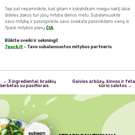
Taip pat nepamirškite, kad giliam ir kokybiškam miegui naktį labai
didelės įtakos turi jūsų mityba dienos metu. Subalansuokite
savo mitybą ir pasirūpinkite savo sveikata pasirinkdami vieną iš
7pack mitybos planų
ČIA
.
Būkite sveiki ir sėkmingi!
7pack.lt
– Tavo subalansuotos mitybos partneris
Post
←
3 ingredientai: braškių
Gaivios arbūzų, kinvos ir feta
navigation
šerbetas su pasiflorais
sūrio salotos
→