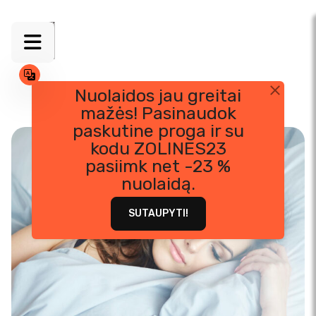
Nuolaidos jau greitai
mažės! Pasinaudok
Skip
paskutine proga ir su
to
kodu ZOLINES23
content
pasiimk net -23 %
nuolaidą.
SUTAUPYTI!