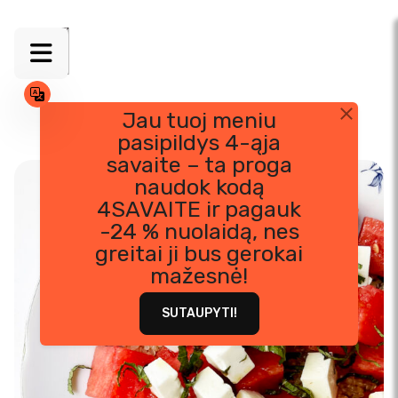
Jau tuoj meniu
pasipildys 4-ąja
Skip
savaite – ta proga
to
naudok kodą
content
4SAVAITE ir pagauk
-24 % nuolaidą, nes
greitai ji bus gerokai
mažesnė!
SUTAUPYTI!