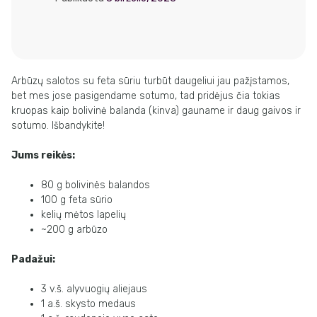
Arbūzų salotos su feta sūriu turbūt daugeliui jau pažįstamos,
bet mes jose pasigendame sotumo, tad pridėjus čia tokias
kruopas kaip bolivinė balanda (kinva) gauname ir daug gaivos ir
sotumo. Išbandykite!
Jums reikės:
80 g bolivinės balandos
100 g feta sūrio
kelių mėtos lapelių
~200 g arbūzo
Padažui:
3 v.š. alyvuogių aliejaus
1 a.š. skysto medaus