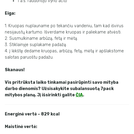
1 a.š. raudonojo vyno acto
Eiga:
1. Kruopas nuplauname po tekančiu vandeniu, tam kad išvirus
nesijaustų kartumo. Išverdame kruopas ir paliekame atvėsti.
2. Susmulkiname arbūzą, fetą ir mėtą.
3. Stiklainyje suplakame padažą.
4. Į lėkštę dedame kruopas, arbūzą, fetą, mėtą ir apšlakstome
salotas paruoštu padažu.
Skanaus!
Vis pritrūksta laiko tinkamai pasirūpinti savo mityba
darbo dienomis? Užsisakykite subalansuotą 7pack
mitybos planą. Jį išsirinkti galite
ČIA
.
Energinė vertė – 829 kcal
Maistinė vertė: