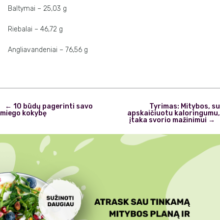
Baltymai – 25,03 g
Riebalai – 46,72 g
Angliavandeniai – 76,56 g
Post
←
10 būdų pagerinti savo
Tyrimas: Mitybos, su
navigation
miego kokybę
apskaičiuotu kaloringumu,
įtaka svorio mažinimui
→