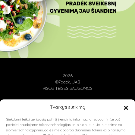
2026
©7pack, UAB
VISOS TEISĖS SAUGOMOS
Tvarkyti sutikimą
E-PARDUOTUVĖ
Siekdami teikti geriausią patirtį, įrenginio informacijai saugoti ir (arba)
BLOG STRAIPSNIAI
pasiekti naudojame tokias technologijas kaip slapukus. Jei sutiksime su
šiomis technologijomis, galėsime apdoroti duomenis, tokius kaip naršymo
PRIVATUMO POLITIKA