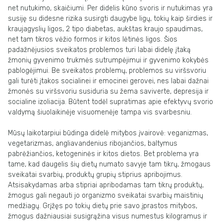
net nutukimo, skaičiumi. Per didelis kūno svoris ir nutukimas yra
susiję su didesne rizika susirgti daugybe ligų, tokių kaip širdies ir
kraujagyslių ligos, 2 tipo diabetas, aukštas kraujo spaudimas,
net tam tikros vėžio formos ir kitos lėtinės ligos. Šios
padažnėjusios sveikatos problemos turi labai didelę įtaką
žmonių gyvenimo trukmės sutrumpėjimui ir gyvenimo kokybės
pablogėjimui. Be sveikatos problemų, problemos su viršsvoriu
gali turėti įtakos socialinei ir emocinei gerovei, nes labai dažnai
žmonės su viršsvoriu susiduria su žema saviverte, depresija ir
socialine izoliacija. Būtent todėl supratimas apie efektyvų svorio
valdymą šiuolaikinėje visuomenėje tampa vis svarbesniu.
Mūsų laikotarpiui būdinga didelė mitybos įvairovė: veganizmas,
vegetarizmas, angliavandenius ribojančios, baltymus
pabrėžiančios, ketogeninės ir kitos dietos. Bet problema yra
tame, kad daugelis šių dietų numato savyje tam tikrų, žmogaus
sveikatai svarbių, produktų grupių stiprius apribojimus.
Atsisakydamas arba stipriai apribodamas tam tikrų produktų,
žmogus gali negauti jo organizmo sveikatai svarbių maistinių
medžiagų. Grįžęs po tokių dietų prie savo įprastos mitybos,
žmogus dažniausiai susigrąžina visus numestus kilogramus ir