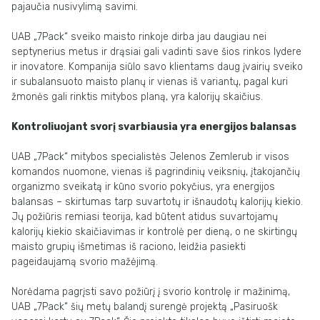
pajaučia nusivylimą savimi.
UAB „7Pack“ sveiko maisto rinkoje dirba jau daugiau nei
septynerius metus ir drąsiai gali vadinti save šios rinkos lydere
ir inovatore. Kompanija siūlo savo klientams daug įvairių sveiko
ir subalansuoto maisto planų ir vienas iš variantų, pagal kuri
žmonės gali rinktis mitybos planą, yra kalorijų skaičius.
Kontroliuojant svorį svarbiausia yra energijos balansas
UAB „7Pack“ mitybos specialistės Jelenos Zemlerub ir visos
komandos nuomone, vienas iš pagrindinių veiksnių, įtakojančių
organizmo sveikatą ir kūno svorio pokyčius, yra energijos
balansas – skirtumas tarp suvartotų ir išnaudotų kalorijų kiekio.
Jų požiūris remiasi teorija, kad būtent atidus suvartojamų
kalorijų kiekio skaičiavimas ir kontrolė per dieną, o ne skirtingų
maisto grupių išmetimas iš raciono, leidžia pasiekti
pageidaujamą svorio mažėjimą.
Norėdama pagrįsti savo požiūrį į svorio kontrolę ir mažinimą,
UAB „7Pack“ šių metų balandį surengė projektą „Pasiruošk