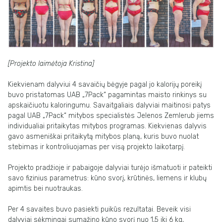
[Projekto laimėtoja Kristina]
Kiekvienam dalyviui 4 savaičių bėgyje pagal jo kalorijų poreikį
buvo pristatomas UAB „7Pack“ pagamintas maisto rinkinys su
apskaičiuotu kaloringumu. Savaitgaliais dalyviai maitinosi patys
pagal UAB „7Pack“ mitybos specialistės Jelenos Zemlerub jiems
individualiai pritaikytas mitybos programas. Kiekvienas dalyvis
gavo asmeniškai pritaikytą mitybos planą, kuris buvo nuolat
stebimas ir kontroliuojamas per visą projekto laikotarpį.
Projekto pradžioje ir pabaigoje dalyviai turėjo išmatuoti ir pateikti
savo fizinius parametrus: kūno svorį, krūtinės, liemens ir klubų
apimtis bei nuotraukas.
Per 4 savaites buvo pasiekti puikūs rezultatai. Beveik visi
dalyviai sėkmingai sumažino kūno svorį nuo 1,5 iki 6 kg,