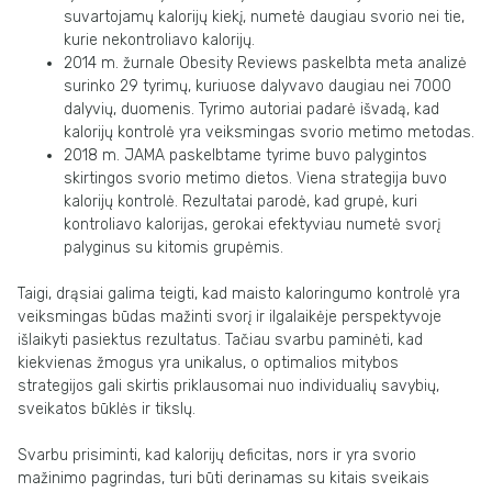
suvartojamų kalorijų kiekį, numetė daugiau svorio nei tie,
kurie nekontroliavo kalorijų.
2014 m. žurnale Obesity Reviews paskelbta meta analizė
surinko 29 tyrimų, kuriuose dalyvavo daugiau nei 7000
dalyvių, duomenis. Tyrimo autoriai padarė išvadą, kad
kalorijų kontrolė yra veiksmingas svorio metimo metodas.
2018 m. JAMA paskelbtame tyrime buvo palygintos
skirtingos svorio metimo dietos. Viena strategija buvo
kalorijų kontrolė. Rezultatai parodė, kad grupė, kuri
kontroliavo kalorijas, gerokai efektyviau numetė svorį
palyginus su kitomis grupėmis.
Taigi, drąsiai galima teigti, kad maisto kaloringumo kontrolė yra
veiksmingas būdas mažinti svorį ir ilgalaikėje perspektyvoje
išlaikyti pasiektus rezultatus. Tačiau svarbu paminėti, kad
kiekvienas žmogus yra unikalus, o optimalios mitybos
strategijos gali skirtis priklausomai nuo individualių savybių,
sveikatos būklės ir tikslų.
Svarbu prisiminti, kad kalorijų deficitas, nors ir yra svorio
mažinimo pagrindas, turi būti derinamas su kitais sveikais