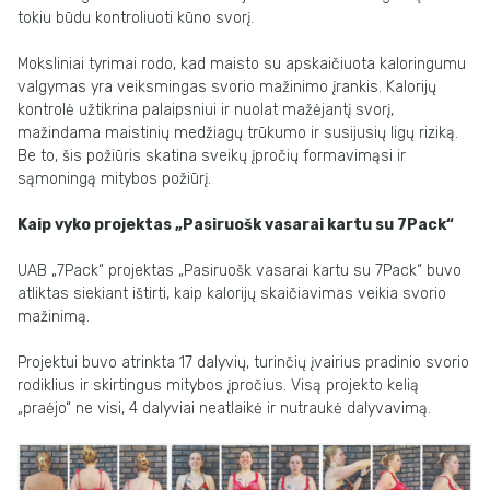
tokiu būdu kontroliuoti kūno svorį.
Moksliniai tyrimai rodo, kad maisto su apskaičiuota kaloringumu
valgymas yra veiksmingas svorio mažinimo įrankis. Kalorijų
kontrolė užtikrina palaipsniui ir nuolat mažėjantį svorį,
mažindama maistinių medžiagų trūkumo ir susijusių ligų riziką.
Be to, šis požiūris skatina sveikų įpročių formavimąsi ir
sąmoningą mitybos požiūrį.
Kaip vyko projektas „Pasiruošk vasarai kartu su 7Pack“
UAB „7Pack“ projektas „Pasiruošk vasarai kartu su 7Pack“ buvo
atliktas siekiant ištirti, kaip kalorijų skaičiavimas veikia svorio
mažinimą.
Projektui buvo atrinkta 17 dalyvių, turinčių įvairius pradinio svorio
rodiklius ir skirtingus mitybos įpročius. Visą projekto kelią
„praėjo“ ne visi, 4 dalyviai neatlaikė ir nutraukė dalyvavimą.