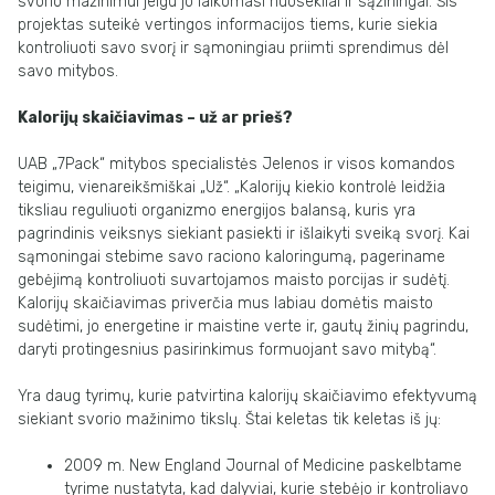
svorio mažinimui jeigu jo laikomasi nuosekliai ir sąžiningai. Šis
projektas suteikė vertingos informacijos tiems, kurie siekia
kontroliuoti savo svorį ir sąmoningiau priimti sprendimus dėl
savo mitybos.
Kalorijų skaičiavimas – už ar prieš?
UAB „7Pack“ mitybos specialistės Jelenos ir visos komandos
teigimu, vienareikšmiškai „Už“. „Kalorijų kiekio kontrolė leidžia
tiksliau reguliuoti organizmo energijos balansą, kuris yra
pagrindinis veiksnys siekiant pasiekti ir išlaikyti sveiką svorį. Kai
sąmoningai stebime savo raciono kaloringumą, pageriname
gebėjimą kontroliuoti suvartojamos maisto porcijas ir sudėtį.
Kalorijų skaičiavimas priverčia mus labiau domėtis maisto
sudėtimi, jo energetine ir maistine verte ir, gautų žinių pagrindu,
daryti protingesnius pasirinkimus formuojant savo mitybą“.
Yra daug tyrimų, kurie patvirtina kalorijų skaičiavimo efektyvumą
siekiant svorio mažinimo tikslų. Štai keletas tik keletas iš jų:
2009 m. New England Journal of Medicine paskelbtame
tyrime nustatyta, kad dalyviai, kurie stebėjo ir kontroliavo