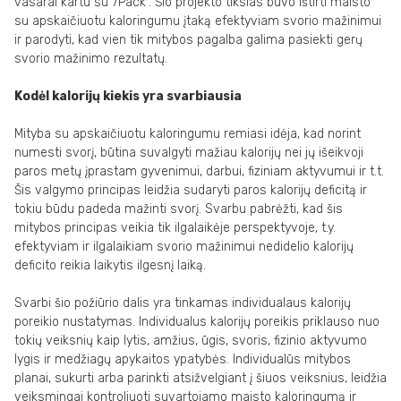
vasarai kartu su 7Pack“. Šio projekto tikslas buvo ištirti maisto
su apskaičiuotu kaloringumu įtaką efektyviam svorio mažinimui
ir parodyti, kad vien tik mitybos pagalba galima pasiekti gerų
svorio mažinimo rezultatų.
Kodėl kalorijų kiekis yra svarbiausia
Mityba su apskaičiuotu kaloringumu remiasi idėja, kad norint
numesti svorį, būtina suvalgyti mažiau kalorijų nei jų išeikvoji
paros metų įprastam gyvenimui, darbui, fiziniam aktyvumui ir t.t.
Šis valgymo principas leidžia sudaryti paros kalorijų deficitą ir
tokiu būdu padeda mažinti svorį. Svarbu pabrėžti, kad šis
mitybos principas veikia tik ilgalaikėje perspektyvoje, t.y.
efektyviam ir ilgalaikiam svorio mažinimui nedidelio kalorijų
deficito reikia laikytis ilgesnį laiką.
Svarbi šio požiūrio dalis yra tinkamas individualaus kalorijų
poreikio nustatymas. Individualus kalorijų poreikis priklauso nuo
tokių veiksnių kaip lytis, amžius, ūgis, svoris, fizinio aktyvumo
lygis ir medžiagų apykaitos ypatybės. Individualūs mitybos
planai, sukurti arba parinkti atsižvelgiant į šiuos veiksnius, leidžia
veiksmingai kontroliuoti suvartojamo maisto kaloringumą ir