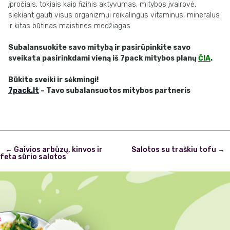
įpročiais, tokiais kaip fizinis aktyvumas, mitybos įvairovė,
siekiant gauti visus organizmui reikalingus vitaminus, mineralus
ir kitas būtinas maistines medžiagas.
Subalansuokite savo mitybą ir pasirūpinkite savo
sveikata pasirinkdami vieną iš 7pack mitybos planų
ČIA
.
Būkite sveiki ir sėkmingi!
7pack.lt
– Tavo subalansuotos mitybos partneris
Post
←
Gaivios arbūzų, kinvos ir
Salotos su traškiu tofu
→
navigation
feta sūrio salotos