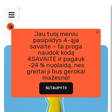
Jau tuoj meniu
pasipildys 4-ąja
Skip
savaite – ta proga
to
naudok kodą
content
4SAVAITE ir pagauk
-24 % nuolaidą, nes
greitai ji bus gerokai
mažesnė!
SUTAUPYTI!