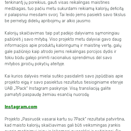
tenkinantį jų poreikius, gauti visas reikalingas maistines
medžiagas, tuo pačiu metu sukurdami reikiamą kalorijų deficitą
ir palaipsniui mesdami svorį. Tai leido jiems pasiekti savo tikslus
be pernelyg didelių apribojimų ar alkio jausmo.
Kalorijų skaičiavimas taip pat padėjo dalyviams sąmoningiau
pažiūrėti į savo mitybą. Viso projekto metu dalyviai gavo daug
informacijos apie produktų kaloringumą ir maistinę vertę, galų
gale pažiūrėjo kaip atrodo jiems reikalingas porcijos dydis ir
tokiu būdu galėjo priimti racionalius sprendimus dėl savo
mitybos įpročių pokyčių ateityje.
Kai kurios dalyvės mielai sutiko pasidalinti savo įspūdžiais apie
projekto eigą ir savo pasiektus rezultatus tiesioginiame eteryje
UAB „7Pack“ Instagram paskyroje. Visą transliaciją galite
pamatyti paspaudę žemiau esančią nuorodą:
Instagram.com
Projekto „Pasiruošk vasarai kartu su 7Pack“ rezultatai patvirtina,
kad maisto kalorijų skaičiavimas gali būti veiksmingas įrankis