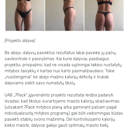
[Projekto dalyvė]
Be abejo, dalyvių pasiektus rezultatus labai paveikė jų pačių
savikontrolė ir pasiryžimas. Kai kurie dalyviai, pasibaigus
projektui, prisipažino, kad ne visada sąžiningai laikėsi nustatytų
mitybos taisyklių ir kartas nuo karto pasmaližiaudavo. Tokie
„nusižengimai“ be abejo mažino kalorijų deficitą ir trukdė
dalyviams siekti savo numatytų tikslų.
UAB „7Pack“ įgyvendinto projekto rezultatai leidžia padaryti
išvadas, kad tikslus suvartojamo maisto kalorijų skaičiavimas
(užsakant 7Pack mitybos planą arba gaminant pačiam pagal
individualizuotą mitybos programą) gali būti veiksmingas būdas
pasiekti stabilų svorio mažinimą. Dėl kontroliuojamo kalorijų
kiekio maiste, dalyviai galėjo gauti optimalų maisto kiekį,