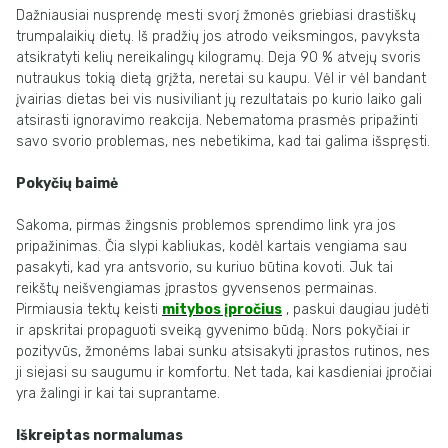
Dažniausiai nusprendę mesti svorį žmonės griebiasi drastiškų
trumpalaikių dietų. Iš pradžių jos atrodo veiksmingos, pavyksta
atsikratyti kelių nereikalingų kilogramų. Deja 90 % atvejų svoris
nutraukus tokią dietą grįžta, neretai su kaupu. Vėl ir vėl bandant
įvairias dietas bei vis nusiviliant jų rezultatais po kurio laiko gali
atsirasti ignoravimo reakcija. Nebematoma prasmės pripažinti
savo svorio problemas, nes nebetikima, kad tai galima išspręsti.
Pokyčių baimė
Sakoma, pirmas žingsnis problemos sprendimo link yra jos
pripažinimas. Čia slypi kabliukas, kodėl kartais vengiama sau
pasakyti, kad yra antsvorio, su kuriuo būtina kovoti. Juk tai
reikštų neišvengiamas įprastos gyvensenos permainas.
Pirmiausia tektų keisti
mitybos įpročius
, paskui daugiau judėti
ir apskritai propaguoti sveiką gyvenimo būdą. Nors pokyčiai ir
pozityvūs, žmonėms labai sunku atsisakyti įprastos rutinos, nes
ji siejasi su saugumu ir komfortu. Net tada, kai kasdieniai įpročiai
yra žalingi ir kai tai suprantame.
Iškreiptas normalumas