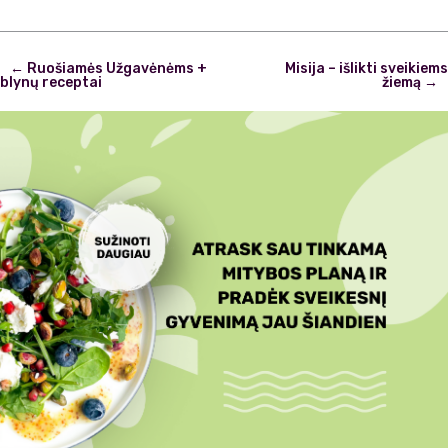
Post
←
Ruošiamės Užgavėnėms +
Misija – išlikti sveikiems
navigation
blynų receptai
žiemą
→