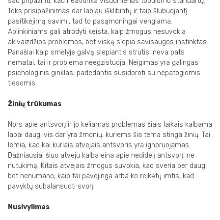
sau pripažinti, kad neatitinka visuomenės tobulumo standartų.
Toks prisipažinimas dar labiau išklibintų ir taip šlubuojantį
pasitikėjimą savimi, tad to pasąmoningai vengiama.
Aplinkiniams gali atrodyti keista, kaip žmogus nesuvokia
akivaizdžios problemos, bet viską slepia savisaugos instinktas.
Panašiai kaip smėlyje galvą slepiantis strutis: neva pats
nematai, tai ir problema neegzistuoja. Neigimas yra galingas
psichologinis ginklas, padedantis susidoroti su nepatogiomis
tiesomis.
Žinių trūkumas
Nors apie antsvorį ir jo keliamas problemas šiais laikais kalbama
labai daug, vis dar yra žmonių, kuriems šia tema stinga žinių. Tai
lemia, kad kai kuriais atvejais antsvoris yra ignoruojamas.
Dažniausiai šiuo atveju kalba eina apie nedidelį antsvorį, ne
nutukimą. Kitais atvejais žmogus suvokia, kad sveria per daug,
bet nenumano, kaip tai pavojinga arba ko reikėtų imtis, kad
pavyktų subalansuoti svorį.
Nusivylimas