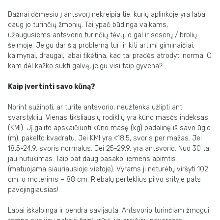
Dažnai dėmesio į antsvorį nekreipia tie, kurių aplinkoje yra labai
daug jo turinčių žmonių. Tai ypač būdinga vaikams,
užaugusiems antsvorio turinčių tėvų, o gal ir seserų / brolių
šeimoje. Jeigu dar šią problemą turi ir kiti artimi giminaičiai,
kaimynai, draugai, labai tikėtina, kad tai pradės atrodyti norma. O
kam dėl kažko sukti galvą, jeigu visi taip gyvena?
Kaip įvertinti savo kūną?
Norint sužinoti, ar turite antsvorio, neužtenka užlipti ant
svarstyklių. Vienas tiksliausių rodiklių yra kūno masės indeksas
(KMI). Jį galite apskaičiuoti kūno masę (kg) padalinę iš savo ūgio
(m), pakelto kvadratu. Jei KMI yra <18,5, svoris per mažas. Jei
18,5-24,9, svoris normalus. Jei 25-29,9, yra antsvorio. Nuo 30 tai
jau nutukimas. Taip pat daug pasako liemens apimtis
(matuojama siauriausioje vietoje). Vyrams ji neturėtų viršyti 102
cm, o moterims – 88 cm. Riebalų perteklius pilvo srityje pats
pavojingiausias!
Labai iškalbinga ir bendra savijauta. Antsvorio turinčiam žmogui