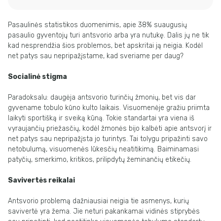
Pasaulinės statistikos duomenimis, apie 38% suaugusių
pasaulio gyventojų turi antsvorio arba yra nutukę. Dalis jų ne tik
kad nesprendžia šios problemos, bet apskritai ją neigia. Kodėl
net patys sau nepripažįstame, kad sveriame per daug?
Socialinė stigma
Paradoksalu: daugėja antsvorio turinčių žmonių, bet vis dar
gyvename tobulo kūno kulto laikais. Visuomenėje gražiu priimta
laikyti sportišką ir sveiką kūną. Tokie standartai yra viena iš
vyraujančių priežasčių, kodėl žmonės bijo kalbėti apie antsvorį ir
net patys sau nepripažįsta jo turintys. Tai tolygu pripažinti savo
netobulumą, visuomenės lūkesčių neatitikimą. Baiminamasi
patyčių, smerkimo, kritikos, prilipdytų žeminančių etikečių.
Savivertės reikalai
Antsvorio problemą dažniausiai neigia tie asmenys, kurių
savivertė yra žema. Jie neturi pakankamai vidinės stiprybės