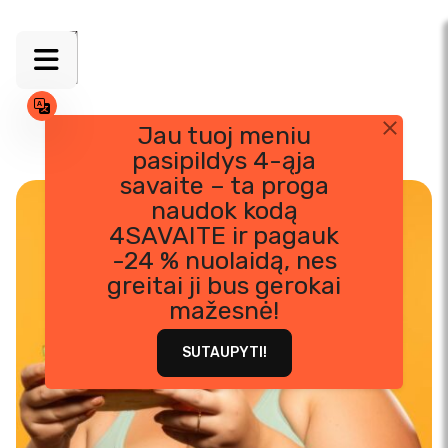
Jau tuoj meniu
pasipildys 4-ąja
Skip
savaite – ta proga
to
naudok kodą
content
4SAVAITE ir pagauk
-24 % nuolaidą, nes
greitai ji bus gerokai
mažesnė!
SUTAUPYTI!