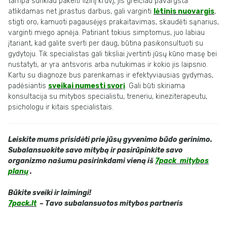
tampa sunkiau pakelti fizinį krūvį, jis greičiau pavargsta
atlikdamas net įprastus darbus, gali varginti
lėtinis nuovargis
,
stigti oro, kamuoti pagausėjęs prakaitavimas, skaudėti sąnarius,
varginti miego apnėja. Patiriant tokius simptomus, juo labiau
įtariant, kad galite sverti per daug, būtina pasikonsultuoti su
gydytoju. Tik specialistas gali tiksliai įvertinti jūsų kūno masę bei
nustatyti, ar yra antsvoris arba nutukimas ir kokio jis laipsnio.
Kartu su diagnoze bus parenkamas ir efektyviausias gydymas,
padėsiantis
sveikai numesti svorį
. Gali būti skiriama
konsultacija su mitybos specialistu, treneriu, kineziterapeutu,
psichologu ir kitais specialistais.
Leiskite mums prisidėti prie jūsų gyvenimo būdo gerinimo.
Subalansuokite savo mitybą ir pasirūpinkite savo
organizmo našumu pasirinkdami vieną iš
7pack mitybos
planų
.
Būkite sveiki ir laimingi!
7pack.lt
– Tavo subalansuotos mitybos partneris