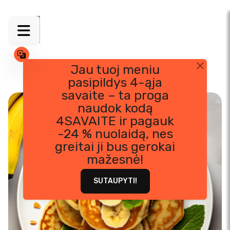
Jau tuoj meniu
pasipildys 4-ąja
Skip
savaite – ta proga
to
naudok kodą
content
4SAVAITE ir pagauk
-24 % nuolaidą, nes
greitai ji bus gerokai
mažesnė!
SUTAUPYTI!