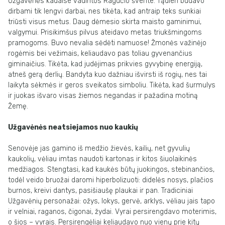
Užgavėnės kadaise vadintos Ragučio švente. Tądien būdavo
dirbami tik lengvi darbai,
nes tikėta, kad antraip teks sunkiai
triūsti visus metus. Daug dėmesio skirta maisto
gaminimui,
valgymui. Prisikimšus pilvus ateidavo metas triukšmingoms
pramogoms.
Buvo nevalia sėdėti namuose
!
Žmonės važinėjo
rogėmis bei vežimais, keliaudavo pas
toliau gyvenančius
giminaičius. Tikėta, kad judėjimas prikvies gyvybinę energiją,
atneš gerą derlių.
Bandyta kuo dažniau išvirsti iš rogių, nes tai
laikyta sėkmės ir geros
sveikatos simboliu.
Tikėta, kad šurmulys
ir juokas išvaro visas žiemos negandas ir
pažadina motiną
Žemę.
Užgavėnės neatsiejamos nuo
kaukių
Senovėje jas gamino iš medžio žievės, kailių,
net gyvulių
kaukolių, vėliau imtas naudoti kartonas ir kitos šiuolaikinės
medžiagos.
Stengtasi, kad kaukės būtų juokingos, stebinančios,
todėl veido bruožai daromi
hiperbolizuoti: didelės nosys, plačios
burnos, kreivi dantys, pasišiaušę plaukai ir pan.
Tradiciniai
Užgavėnių personažai: ožys, lokys, gervė, arklys, vėliau jais tapo
ir
velniai, raganos, čigonai, žydai. Vyrai persirengdavo moterimis,
o šios – vyrais.
Persirengėliai keliaudavo nuo vienų prie kitų