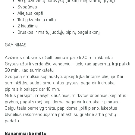
80 g džiovintų baravykų (ar kitų mėgstamų grybų)
Svogūnas
Aliejaus kepti
150 g kvietinių miltų
2 kiaušiniai
Druskos ir maltų juodųjų pipirų pagal skonį
GAMINIMAS
Avižinius dribsnius užpilti pienu ir palikti 30 min. išbrinkti.
Grybus užpilti verdančiu vandeniu – tiek, kad apsemtų. Irgi palikti
30 min., kad
suminkštėtų.
Svogūną smulkiai supjaustyti, apkepti įkaitintame aliejuje. Kai
suminkštės, sudėti
smulkintus grybus, pagardinti druska,
pipirais ir pakepti dar 10 min.
Miltus persijoti, įmaišyti kiaušinius, mirkytus dribsnius, kepintus
grybus, pagal skonį
papildomai pagardinti druska ir pipirais.
Jeigu tešla pernelyg tiršta, papildomai įpilti
pieno. Iškeptus
blynelius rekomenduojama patiekti su grietine arba grybų
padažu.
Bananiniai be miltų