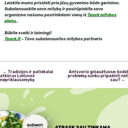
Leiskite mums prisidėti prie jūsų gyvenimo būdo gerinimo.
Subalansuokite savo
mitybą ir pasirūpinkite savo
organizmo našumu pasirinkdami vieną iš
7pack
mitybos
planų
.
Būkite sveiki ir laimingi!
7pack.lt
– Tavo subalansuotos mitybos partneris
Post
←
Tradicijos ir patiekalai
Antsvorio gniaužtuose: kodėl
navigation
atkūrus Lietuvos
problemą sunku pripažinti net
nepriklausomybę
sau?
→