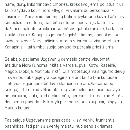
namų durų, linksmindavo žmones,
krėsdavo jiems pokštus ir už
tai prašydavo kokio nors atlygio.
Privalomi du personažai –
Lašininis ir Kanapinis
bei tarp jų būtinai įvykstanti kova.
Lašininis
simbolizuoja sotumą, tad būna storas, apsivilkęs kailiniais,
dažnai riebaluotu
smakru ir su mėsos gabalu rankoje, kartais su
kiaulės kauke. Kanapinis jo priešingybė
– liesas, apdriskęs, su
lazda rankose. Nors Lašininis atrodo stipresnis, visuomet laimi
Kanapinis – tai simbolizuoja pavasario pergalę prieš žiemą.
Be abejo, pačiame Užgavėnių dėmesio centre visuomet
atsiduria
Morė
(žinoma ir
kitais vardais, pvz., Kotrė, Raseinių
Magdė, Globėja, Motinėlė ir kt.).
Ji simbolizuoja
vaisingumo deivę
ir šventės pabaigoje yra sudeginama ant laužo (kai kuriuose
Lietuvos regionuose būdavo skandinama ar užkasama po
sniegu) – tam, kad vėliau
atgimtų. Jos pelenai seniau barstyti
ant dirbamų laukų, kad derlius būtų geresnis.
Tikima, kad Morės
deginimas padeda atsikratyti per metus susikaupusių blogybių.
Maisto kultas
Pasibaigus Užgavėnėms prasideda iki šv. Velykų trunkantis
pasninkas, tad per šią
šventę maistui nuo seno skiriamas