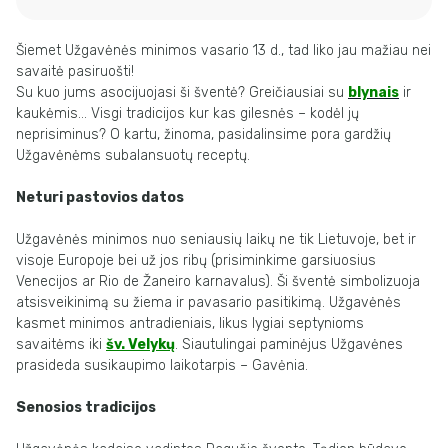
Šiemet Užgavėnės minimos vasario 13 d., tad liko jau mažiau nei
savaitė pasiruošti
!
Su kuo jums asocijuojasi ši šventė? Greičiausiai su
blynais
ir
kaukėmis… Visgi
tradicijos kur kas gilesnės – kodėl jų
neprisiminus? O kartu, žinoma, pasidalinsime
pora gardžių
Užgavėnėms subalansuotų receptų.
Neturi pastovios datos
Užgavėnės minimos nuo seniausių laikų ne tik Lietuvoje, bet ir
visoje Europoje bei už
jos ribų (prisiminkime garsiuosius
Venecijos ar Rio de Žaneiro karnavalus). Ši šventė
simbolizuoja
atsisveikinimą su žiema ir pavasario pasitikimą. Užgavėnės
kasmet
minimos antradieniais, likus lygiai septynioms
savaitėms iki
šv. Velykų
. Siautulingai
paminėjus Užgavėnes
prasideda susikaupimo laikotarpis – Gavėnia.
Senosios tradicijos