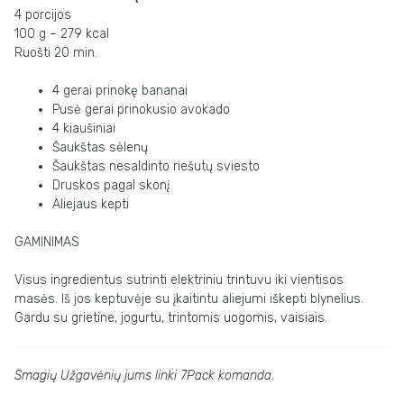
4 porcijos
100 g – 279 kcal
Ruošti 20 min.
4 gerai prinokę bananai
Pusė gerai prinokusio avokado
4 kiaušiniai
Šaukštas sėlenų
Šaukštas nesaldinto riešutų sviesto
Druskos pagal skonį
Aliejaus kepti
GAMINIMAS
Visus ingredientus sutrinti elektriniu trintuvu iki vientisos
masės. Iš jos keptuvėje su
įkaitintu aliejumi iškepti blynelius.
Gardu su grietine, jogurtu, trintomis uogomis,
vaisiais.
Smagių Užgavėnių jums linki 7Pack komanda.