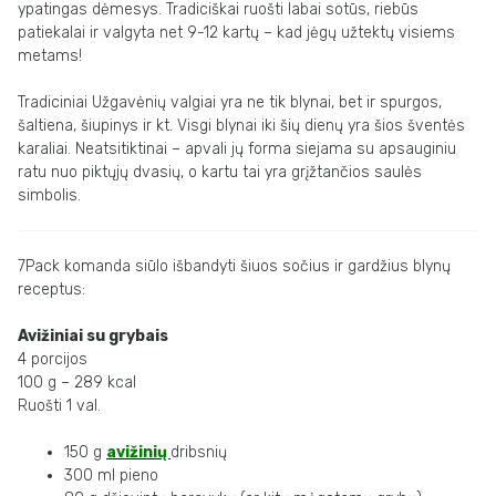
ypatingas dėmesys. Tradiciškai ruošti labai sotūs,
riebūs
patiekalai ir valgyta net 9-12 kartų – kad jėgų užtektų visiems
metams
!
Tradiciniai Užgavėnių valgiai yra ne tik
blynai
, bet ir spurgos,
šaltiena, šiupinys ir kt.
Visgi blynai iki šių dienų yra šios šventės
karaliai. Neatsitiktinai – apvali jų forma
siejama su apsauginiu
ratu nuo piktųjų dvasių, o kartu tai yra grįžtančios saulės
simbolis.
7Pack komanda siūlo išbandyti šiuos sočius ir gardžius blynų
receptus:
Avižiniai su grybais
4 porcijos
100 g – 289 kcal
Ruošti 1 val.
150 g
avižinių
dribsnių
300 ml pieno